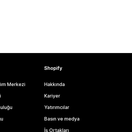
Shopify
dım Merkezi
Hakkında
i
Kariyer
luluğu
Yatırımcılar
gu
Basın ve medya
İş Ortakları