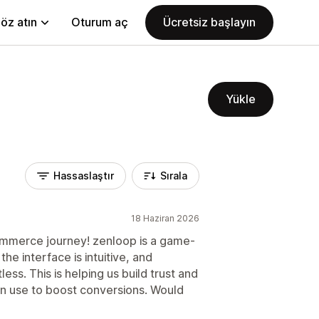
öz atın
Oturum aç
Ücretsiz başlayın
Yükle
Hassaslaştır
Sırala
18 Haziran 2026
ommerce journey! zenloop is a game-
he interface is intuitive, and
ess. This is helping us build trust and
an use to boost conversions. Would