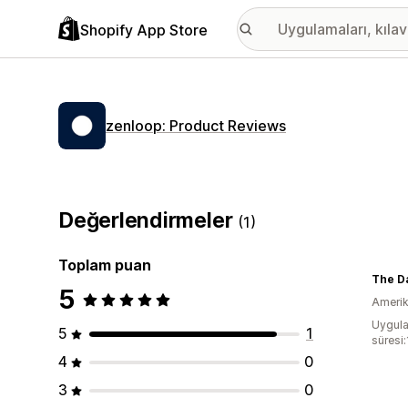
Shopify App Store
zenloop: Product Reviews
Değerlendirmeler
(1)
Toplam puan
The Da
5
Amerika
Uygula
5
1
süresi
4
0
3
0