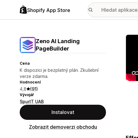
Shopify App Store
Galer
Zeno AI Landing
PageBuilder
Cena
K dispozici je bezplatný plán. Zkušební
verze zdarma.
Hodnocení
4,8
(91)
Vývojář
SpurIT UAB
Instalovat
Zobrazit demoverzi obchodu
Effo