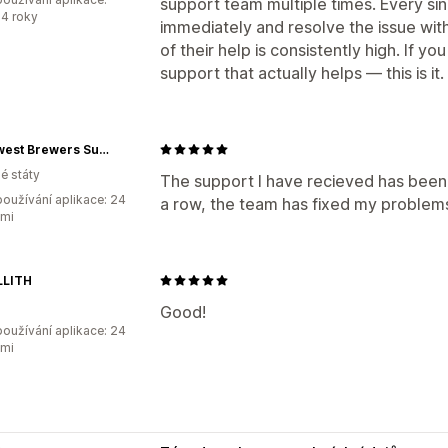
support team multiple times. Every si
4 roky
immediately and resolve the issue wit
of their help is consistently high. If 
support that actually helps — this is it.
Northwest Brewers Supply
é státy
The support I have recieved has been
oužívání aplikace: 24
a row, the team has fixed my problems.
ami
LITH
Good!
oužívání aplikace: 24
ami