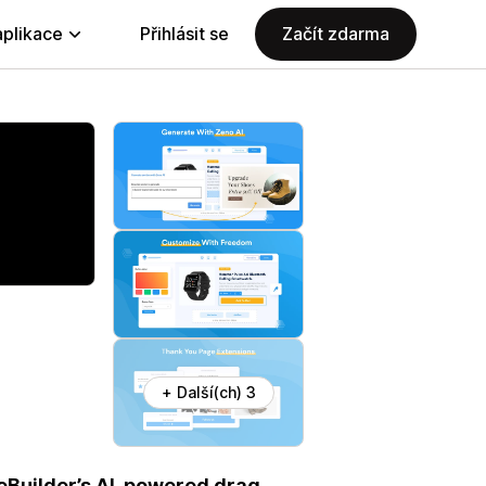
aplikace
Přihlásit se
Začít zdarma
+ Další(ch) 3
eBuilder’s AI-powered drag-