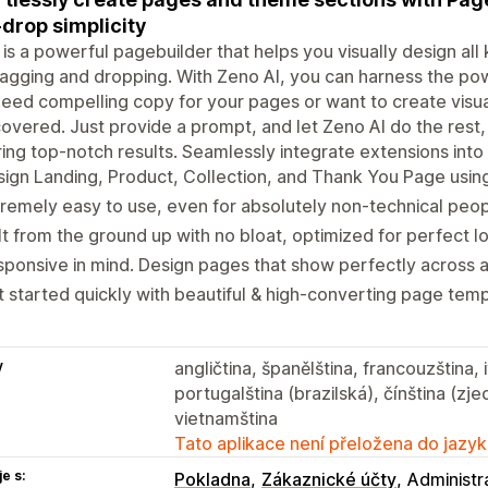
drop simplicity
is a powerful pagebuilder that helps you visually design al
agging and dropping. With Zeno AI, you can harness the power
eed compelling copy for your pages or want to create visua
overed. Just provide a prompt, and let Zeno AI do the rest,
ing top-notch results. Seamlessly integrate extensions into
ign Landing, Product, Collection, and Thank You Page using
remely easy to use, even for absolutely non-technical peop
lt from the ground up with no bloat, optimized for perfect l
ponsive in mind. Design pages that show perfectly across al
 started quickly with beautiful & high-converting page temp
y
angličtina, španělština, francouzština, 
portugalština (brazilská), čínština (zje
vietnamština
Tato aplikace není přeložena do jazyk
e s:
Pokladna
Zákaznické účty
Administr