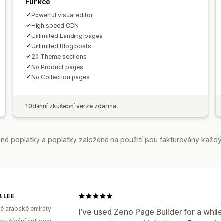
Funkce
Responzivní design pro mobilní zaříze
Powerful visual editor
Rozhraní API a webhooky
High speed CDN
Unlimited Landing pages
Unlimited Blog posts
20 Theme sections
No Product pages
No Collection pages
10denní zkušební verze zdarma
é poplatky a poplatky založené na použití jsou fakturovány každý
 LEE
é arabské emiráty
I’ve used Zeno Page Builder for a whil
oužívání aplikace: