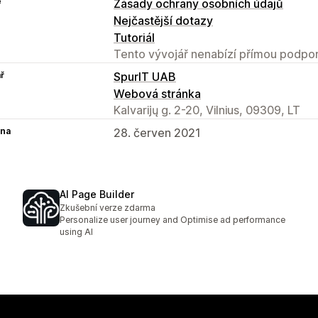
e
Zásady ochrany osobních údajů
Nejčastější dotazy
Tutoriál
Tento vývojář nenabízí přímou podpor
ř
SpurIT UAB
Webová stránka
Kalvarijų g. 2-20, Vilnius, 09309, LT
na
28. červen 2021
AI Page Builder
Zkušební verze zdarma
Personalize user journey and Optimise ad performance
using AI