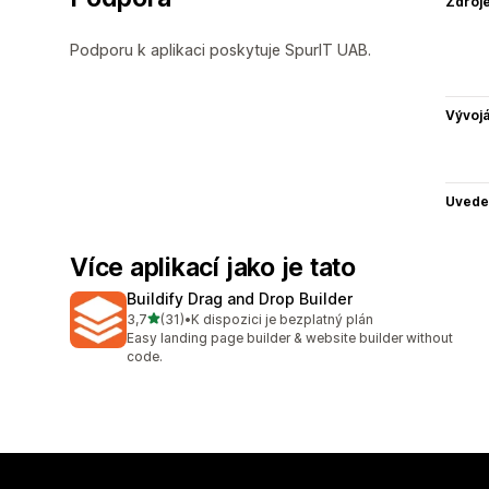
Zdroj
Podporu k aplikaci poskytuje SpurIT UAB.
Vývojá
Uvede
Více aplikací jako je tato
Buildify Drag and Drop Builder
z 5 hvězd
3,7
(31)
•
K dispozici je bezplatný plán
Celkový počet recenzí: 31
Easy landing page builder & website builder without
code.