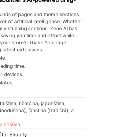
l kinds of pages and theme sections
 of artificial intelligence. Whether
lly stunning sections, Zeno AI has
 saving you time and effort while
 your store's Thank You page.
 latest extensions.
le.
oading time.
l devices.
lates.
italština, němčina, japonština,
dnodušená), čínština (tradiční), a
a čeština
átor Shopify