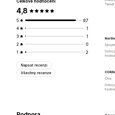
Celkové hodnocení
Téměř 
4,8
5
87
4
1
3
1
2
0
Spojen
Doba p
1
2
hodin
Napsat recenzi
CORAL
Všechny recenze
Čína
Doba p
hodin
Podpora