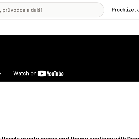
Procházet 
ie propagovaných obrázků
rtlessly create pages and theme sections with Pag