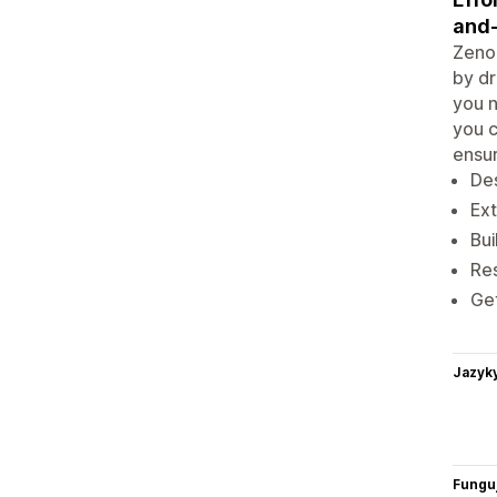
and-
Zeno 
by dr
you n
you c
ensur
Des
Ext
Bui
Res
Get
Jazyk
Funguj