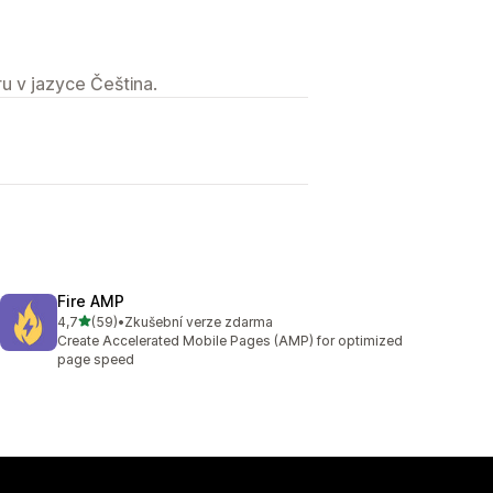
u v jazyce Čeština.
Fire AMP
z 5 hvězd
4,7
(59)
•
Zkušební verze zdarma
Celkový počet recenzí: 59
Create Accelerated Mobile Pages (AMP) for optimized
page speed