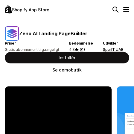
Shopify App Store
Zeno AI Landing PageBuilder
Priser
Bedømmelse
Udvikler
Gratis abonnement tilgængeligt
4,8
(91)
SpurIT UAB
Installér
Se demobutik