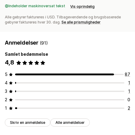
Indeholder maskinoversat tekst
Vis oprindelig
Alle gebyrer faktureres i USD. Tilbagevendende og brugsbaserede
gebyrer faktureres hver 30. dag.
Se alle prismuligheder
Anmeldelser
(91)
Samlet bedømmelse
4,8
5
87
4
1
3
1
2
0
1
2
Skriv en anmeldelse
Alle anmeldelser