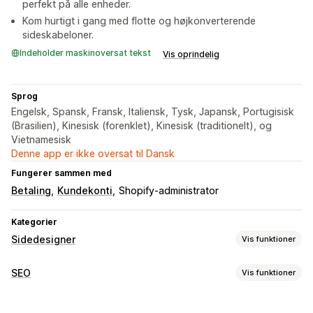
perfekt på alle enheder.
Kom hurtigt i gang med flotte og højkonverterende
sideskabeloner.
Indeholder maskinoversat tekst
Vis oprindelig
Sprog
Engelsk, Spansk, Fransk, Italiensk, Tysk, Japansk, Portugisisk
(Brasilien), Kinesisk (forenklet), Kinesisk (traditionelt), og
Vietnamesisk
Denne app er ikke oversat til Dansk
Fungerer sammen med
Betaling
Kundekonti
Shopify-administrator
Kategorier
Sidedesigner
Vis funktioner
Sidetyper
SEO
Vis funktioner
Landingssider
Startsider
Produktsider
Kollektioner
SEO-værktøjer
Sider med Kommer snart
Blogs
Ofte stillede spørgsmål