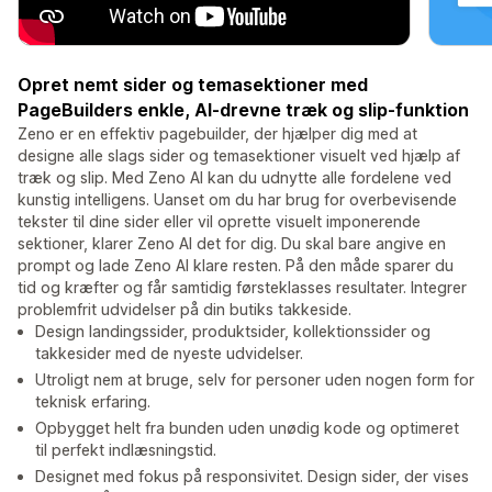
Opret nemt sider og temasektioner med
PageBuilders enkle, AI-drevne træk og slip-funktion
Zeno er en effektiv pagebuilder, der hjælper dig med at
designe alle slags sider og temasektioner visuelt ved hjælp af
træk og slip. Med Zeno AI kan du udnytte alle fordelene ved
kunstig intelligens. Uanset om du har brug for overbevisende
tekster til dine sider eller vil oprette visuelt imponerende
sektioner, klarer Zeno AI det for dig. Du skal bare angive en
prompt og lade Zeno AI klare resten. På den måde sparer du
tid og kræfter og får samtidig førsteklasses resultater. Integrer
problemfrit udvidelser på din butiks takkeside.
Design landingssider, produktsider, kollektionssider og
takkesider med de nyeste udvidelser.
Utroligt nem at bruge, selv for personer uden nogen form for
teknisk erfaring.
Opbygget helt fra bunden uden unødig kode og optimeret
til perfekt indlæsningstid.
Designet med fokus på responsivitet. Design sider, der vises