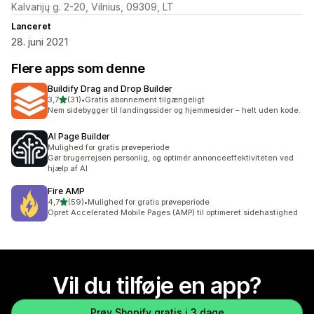
Kalvarijų g. 2-20, Vilnius, 09309, LT
Lanceret
28. juni 2021
Flere apps som denne
Buildify Drag and Drop Builder
ud af 5 stjerner
3,7
(31)
•
Gratis abonnement tilgængeligt
31 anmeldelser i alt
Nem sidebygger til landingssider og hjemmesider – helt uden kode.
AI Page Builder
Mulighed for gratis prøveperiode
Gør brugerrejsen personlig, og optimér annonceeffektiviteten ved
hjælp af AI
Fire AMP
ud af 5 stjerner
4,7
(59)
•
Mulighed for gratis prøveperiode
59 anmeldelser i alt
Opret Accelerated Mobile Pages (AMP) til optimeret sidehastighed
Vil du tilføje en app?
Prøv Shopify gratis i 3 dage