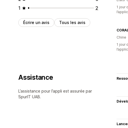
1 jour 
1
2
l’appli
Écrire un avis
Tous les avis
CORAL
Chine
1 jour 
l’appli
Assistance
Resso
L’assistance pour l’appli est assurée par
SpurIT UAB.
Dével
Lance