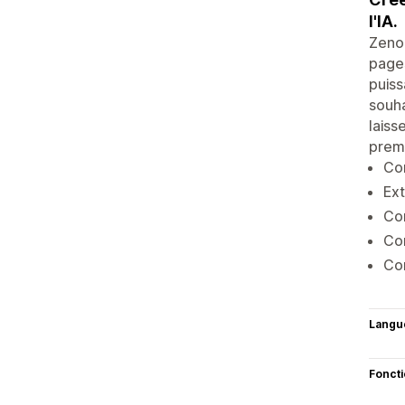
l'IA.
Zeno 
pages
puiss
souha
laiss
premi
Con
Ext
Con
Con
Co
Langu
Fonct