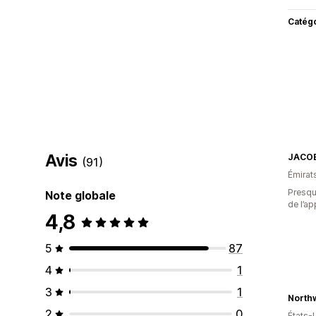
Catég
Avis
JACOB
(91)
Émirat
Presque
Note globale
de l’ap
4,8
5
87
4
1
3
1
2
0
États-