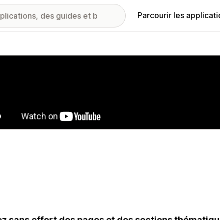
Parcourir les applicat
ie d’images vedette
z sans effort des pages et des sections thématique