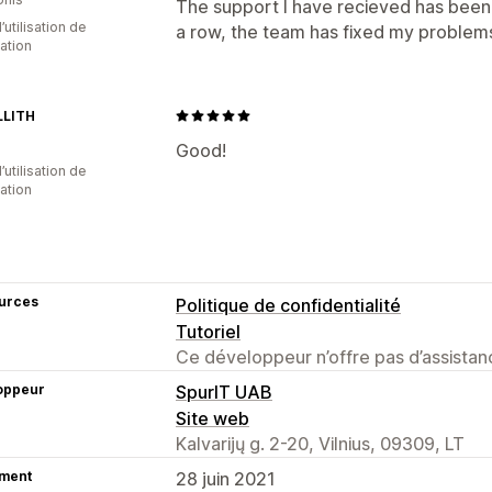
The support I have recieved has been
API et webhooks
d’utilisation de
a row, the team has fixed my problems.
cation
LITH
Good!
d’utilisation de
cation
urces
Politique de confidentialité
Tutoriel
Ce développeur n’offre pas d’assistanc
oppeur
SpurIT UAB
Site web
Kalvarijų g. 2-20, Vilnius, 09309, LT
ment
28 juin 2021