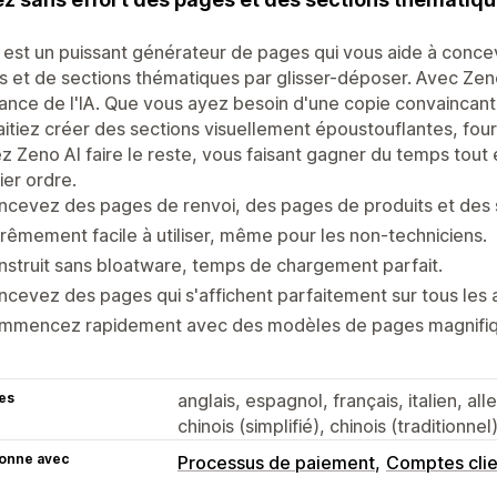
est un puissant générateur de pages qui vous aide à concev
 et de sections thématiques par glisser-déposer. Avec Zeno
ance de l'IA. Que vous ayez besoin d'une copie convaincan
itiez créer des sections visuellement époustouflantes, four
ez Zeno AI faire le reste, vous faisant gagner du temps tout
er ordre.
cevez des pages de renvoi, des pages de produits et des 
rêmement facile à utiliser, même pour les non-techniciens.
struit sans bloatware, temps de chargement parfait.
cevez des pages qui s'affichent parfaitement sur tous les a
mmencez rapidement avec des modèles de pages magnifiq
es
anglais, espagnol, français, italien, al
chinois (simplifié), chinois (traditionne
ionne avec
Processus de paiement
Comptes clie