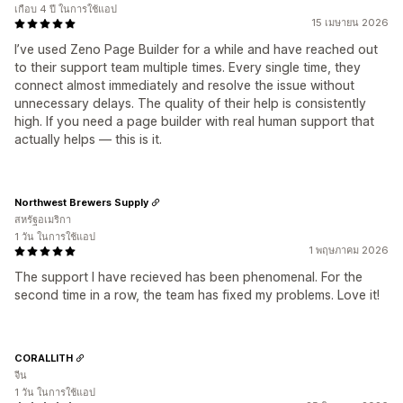
เกือบ 4 ปี ในการใช้แอป
15 เมษายน 2026
I’ve used Zeno Page Builder for a while and have reached out
to their support team multiple times. Every single time, they
connect almost immediately and resolve the issue without
unnecessary delays. The quality of their help is consistently
high. If you need a page builder with real human support that
actually helps — this is it.
Northwest Brewers Supply
สหรัฐอเมริกา
1 วัน ในการใช้แอป
1 พฤษภาคม 2026
The support I have recieved has been phenomenal. For the
second time in a row, the team has fixed my problems. Love it!
CORALLITH
จีน
1 วัน ในการใช้แอป