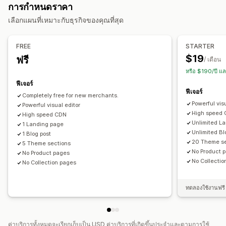
การกำหนดราคา
การโหลดแบบ Lazy
ลิงก์ย้อนกลับ
หน้า 404
หน้าข่าวประชาสัมพันธ์
หน้าอาชีพ
หน้ากฎหมาย
เลือกแผนที่เหมาะกับธุรกิจของคุณที่สุด
การจัดทำดัชนีหน้าเว็บ
เมตาแท็ก
หน้าลิงก์ในประวัติ
หน้ารีวิว
หน้าราคา
ส่วนของธีม
การเปลี่ยนรูปแบบตามการแสดงผลบนมือถือ
หน้าที่กำหนดเอง
FREE
STARTER
การเพิ่มประสิทธิภาพ URL
การเพิ่มประสิทธิภาพรูปภาพ
การจัดการหน้าเว็บ
$19
ฟรี
/ เดือน
การปรับความเร็วให้เหมาะสม
การเพิ่มประสิทธิภาพเนื้อหา
เครื่องมือแก้ไข
องค์ประกอบ
เทมเพลต
นำเข้าและส่งออก
หรือ $190/ปี แ
การเพิ่มประสิทธิภาพ Metadata
การทำงานอัตโนมัติ
หน้าบันทึก
หน้าฉบับร่าง
เวอร์ชันของหน้า
ฟีเจอร์
ฟีเจอร์
การเฝ้าติดตามประสิทธิภาพ
การซิงค์เนื้อหา
ส่วนกลางทั่วโลก
สไตล์ทั่วโลก
Completely free for new merchants.
Powerful vis
คะแนน SEO
Powerful visual editor
การตรวจสอบ
การรายงาน
การวิเคราะห์
แบบอักษรที่กำหนดเอง
รหัสที่กำหนดเอง
ส่วนย่อย
การสร้างด้วย AI
High speed
High speed CDN
การวิเคราะห์ความเร็ว
การวิเคราะห์เนื้อหา
การติดตาม
SEO
การเปลี่ยนรูปแบบตามการแสดงผลบนมือถือ
Unlimited L
1 Landing page
การติดตามอันดับ
การติดตามคอนเวอร์ชัน
ยอดเข้าชมเว็บไซต์
Unlimited Bl
การโหลดแบบ Lazy
CDN
API และเว็บฮุก
1 Blog post
20 Theme se
5 Theme sections
No Product 
No Product pages
No Collecti
No Collection pages
ทดลองใช้งานฟรี 
ค่าบริการทั้งหมดจะเรียกเก็บเป็น USD ค่าบริการที่เกิดขึ้นประจำและตามการใช้