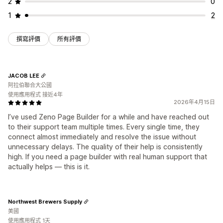
2
0
1
2
撰寫評價
所有評價
JACOB LEE
阿拉伯聯合大公國
使用應用程式 接近4年
2026年4月15日
I’ve used Zeno Page Builder for a while and have reached out
to their support team multiple times. Every single time, they
connect almost immediately and resolve the issue without
unnecessary delays. The quality of their help is consistently
high. If you need a page builder with real human support that
actually helps — this is it.
Northwest Brewers Supply
美國
使用應用程式 1天