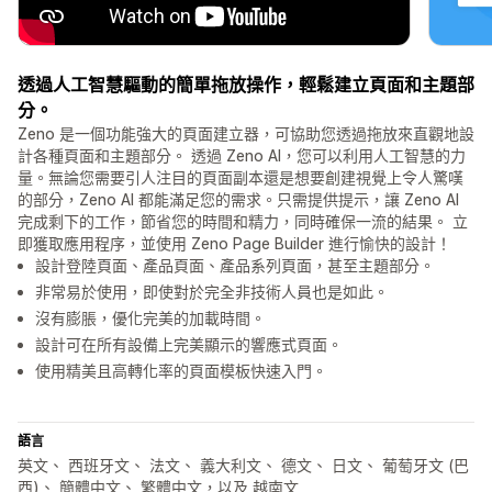
透過人工智慧驅動的簡單拖放操作，輕鬆建立頁面和主題部
分。
Zeno 是一個功能強大的頁面建立器，可協助您透過拖放來直觀地設
計各種頁面和主題部分。 透過 Zeno AI，您可以利用人工智慧的力
量。無論您需要引人注目的頁面副本還是想要創建視覺上令人驚嘆
的部分，Zeno AI 都能滿足您的需求。只需提供提示，讓 Zeno AI
完成剩下的工作，節省您的時間和精力，同時確保一流的結果。 立
即獲取應用程序，並使用 Zeno Page Builder 進行愉快的設計！
設計登陸頁面、產品頁面、產品系列頁面，甚至主題部分。
非常易於使用，即使對於完全非技術人員也是如此。
沒有膨脹，優化完美的加載時間。
設計可在所有設備上完美顯示的響應式頁面。
使用精美且高轉化率的頁面模板快速入門。
語言
英文、 西班牙文、 法文、 義大利文、 德文、 日文、 葡萄牙文 (巴
西)、 簡體中文、 繁體中文，以及 越南文