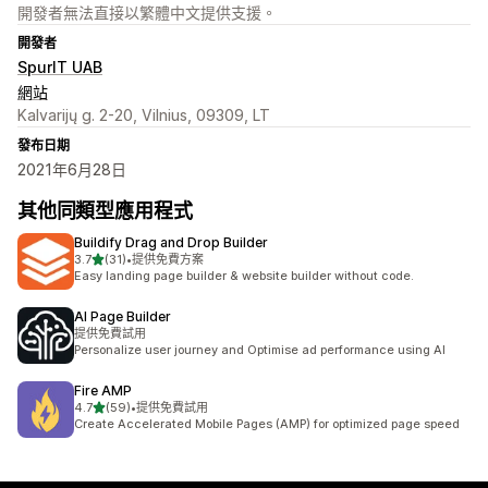
開發者無法直接以繁體中文提供支援。
開發者
SpurIT UAB
網站
Kalvarijų g. 2-20, Vilnius, 09309, LT
發布日期
2021年6月28日
其他同類型應用程式
Buildify Drag and Drop Builder
滿分 5 顆星
3.7
(31)
•
提供免費方案
共有 31 則評價
Easy landing page builder & website builder without code.
AI Page Builder
提供免費試用
Personalize user journey and Optimise ad performance using AI
Fire AMP
滿分 5 顆星
4.7
(59)
•
提供免費試用
共有 59 則評價
Create Accelerated Mobile Pages (AMP) for optimized page speed