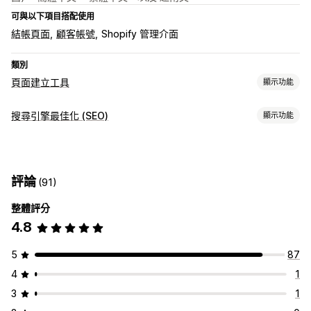
可與以下項目搭配使用
結帳頁面
顧客帳號
Shopify 管理介面
類別
頁面建立工具
顯示功能
頁面類型
搜尋引擎最佳化 (SEO)
顯示功能
登陸頁面
首頁
產品頁面
商品系列
即將推出頁面
網誌
搜尋引擎最佳化 (SEO) 工具
常見問題
說明中心頁面
聯絡資訊頁面
關於我們頁面
壓縮圖片
調整圖片尺寸
替代文字
延遲載入
反向連結
購物車頁面
感謝頁面
彈出式視窗
表單
404 頁面
媒體稿頁面
評論
(91)
404 頁面
網站索引
中繼標籤
行動裝置回應式設計
網址最佳化
職缺頁面
法律頁面
個人檔案連結頁面
評論頁面
定價頁面
圖片最佳化
速度最佳化
內容最佳化
中繼資料最佳化
佈景主題區段
自訂頁面
整體評分
4.8
追蹤成效
管理頁面
搜尋引擎最佳化 (SEO) 分數
稽核
報告
分析
速度分析
編輯工具
元素
範本
匯入和匯出
自動化
儲存頁面
草稿頁面
5
87
內容分析
追蹤
排名追蹤
轉換追蹤
網站流量
頁面版本
內容同步處理
全站區段
全站樣式
自訂字型
自訂代碼
4
1
程式碼片段
AI 生成內容
SEO
行動裝置回應式設計
延遲載入
3
1
CDN
API 與 Webhook