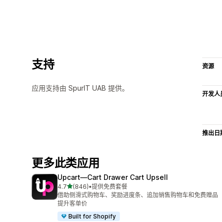
支持
资源
应用支持由 SpurIT UAB 提供。
开发人
推出日
更多此类应用
Upcart—Cart Drawer Cart Upsell
星（满分 5 星）
4.7
(846)
•
提供免费套餐
总共 846 条评论
借助侧滑式购物车、奖励进度条、追加销售购物车和免费赠品
提升客单价
Built for Shopify