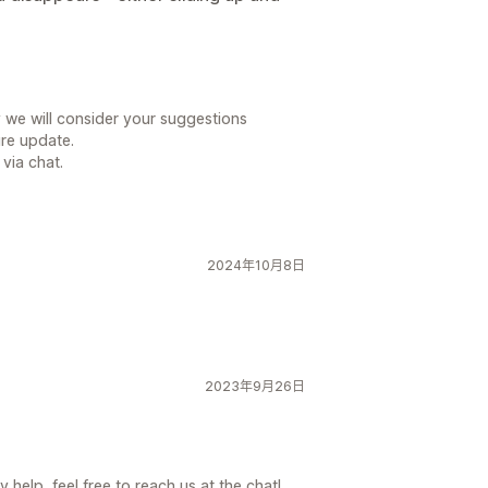
 we will consider your suggestions
ure update.
 via chat.
2024年10月8日
2023年9月26日
 help, feel free to reach us at the chat!