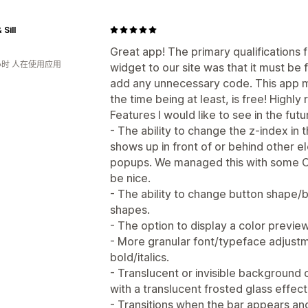
 Sill
Great app! The primary qualifications 
小时 人在使用应用
widget to our site was that it must be 
add any unnecessary code. This app m
the time being at least, is free! High
Features I would like to see in the futu
- The ability to change the z-index in
shows up in front of or behind other e
popups. We managed this with some CSS
be nice.
- The ability to change button shape/bo
shapes.
- The option to display a color previe
- More granular font/typeface adjustme
bold/italics.
- Translucent or invisible background c
with a translucent frosted glass effect
- Transitions when the bar appears and