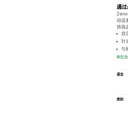
通过
Zen
动设
将商品
自
针
与
包含
语言
类别