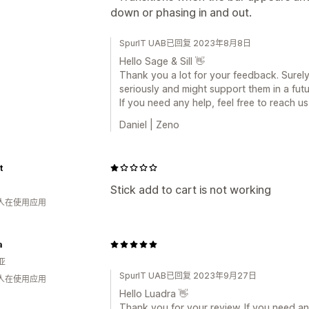
down or phasing in and out.
SpurIT UAB已回复 2023年8月8日
Hello Sage & Sill 👋
Thank you a lot for your feedback. Surely
seriously and might support them in a fut
If you need any help, feel free to reach us
Daniel | Zeno
t
Stick add to cart is not working
 人在使用应用
a
亚
SpurIT UAB已回复 2023年9月27日
 人在使用应用
Hello Luadra 👋
Thank you for your review. If you need any