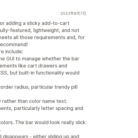
2023年8月7日
for adding a sticky add-to-cart
fully-featured, lightweight, and not
eets all those requirements and, for
ly recommend!
re include:
 the GUI to manage whether the bar
lements like cart drawers and
, but built-in functionality would
rder radius, particular trendy pill
w rather than color name text.
nts, particularly letter spacing and
olors. The bar would look really slick
.
 disappears - either sliding up and