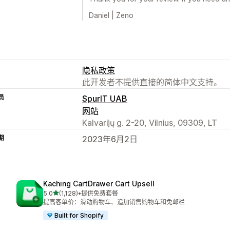
Daniel | Zeno
隐私政策
此开发者不提供直接的简体中文支持。
员
SpurIT UAB
网站
Kalvarijų g. 2-20, Vilnius, 09309, LT
期
2023年6月2日
Kaching CartDrawer Cart Upsell
星（满分 5 星）
5.0
(1,128)
•
提供免费套餐
总共 1128 条评论
提高客单价：滑动购物车、追加销售购物车和免邮栏
Built for Shopify