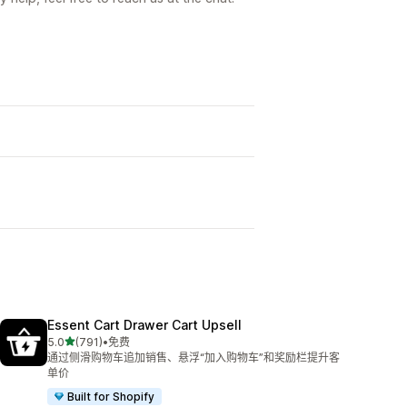
Essent Cart Drawer Cart Upsell
星（满分 5 星）
5.0
(791)
•
免费
总共 791 条评论
通过侧滑购物车追加销售、悬浮“加入购物车”和奖励栏提升客
单价
Built for Shopify