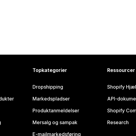
Topkategorier
Ressourcer
Dropshipping
Shopify Hjæ
dukter
Markedspladser
API-dokume
Produktanmeldelser
Shopify Co
g
Mersalg og sampak
Research
E-mailmarkedsføring