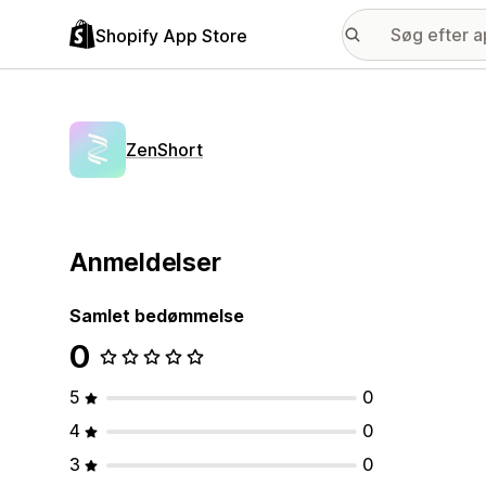
Shopify App Store
ZenShort
Anmeldelser
Samlet bedømmelse
0
5
0
4
0
3
0