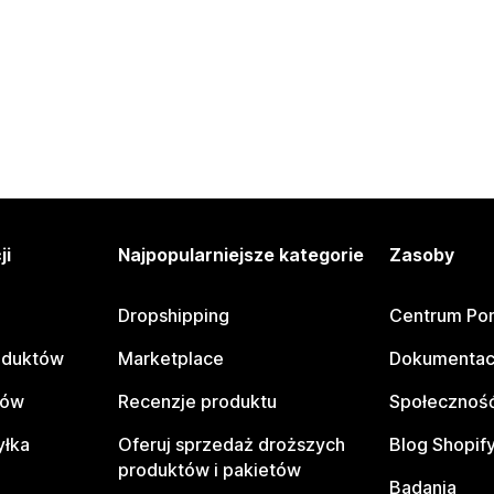
ji
Najpopularniejsze kategorie
Zasoby
Dropshipping
Centrum Po
oduktów
Marketplace
Dokumentac
tów
Recenzje produktu
Społeczność
yłka
Oferuj sprzedaż droższych
Blog Shopif
produktów i pakietów
Badania