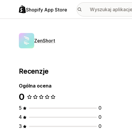
Shopify App Store
ZenShort
Recenzje
Ogólna ocena
0
5
0
4
0
3
0