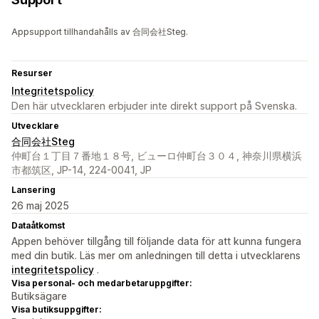
Appsupport tillhandahålls av 合同会社Steg.
Resurser
Integritetspolicy
Den här utvecklaren erbjuder inte direkt support på Svenska.
Utvecklare
合同会社Steg
仲町台１丁目７番地１８号, ビューロ仲町台３０４, 神奈川県横浜
市都筑区, JP-14, 224-0041, JP
Lansering
26 maj 2025
Dataåtkomst
Appen behöver tillgång till följande data för att kunna fungera
med din butik. Läs mer om anledningen till detta i utvecklarens
integritetspolicy
.
Visa personal- och medarbetaruppgifter:
Butiksägare
Visa butiksuppgifter: