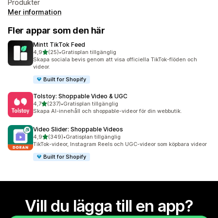
Produkter
Mer information
Fler appar som den här
Mintt TikTok Feed
av 5 stjärnor
4,9
(25)
•
Gratisplan tillgänglig
25 recensioner totalt
Skapa sociala bevis genom att visa officiella TikTok-flöden och
videor.
Built for Shopify
Tolstoy: Shoppable Video & UGC
av 5 stjärnor
4,7
(237)
•
Gratisplan tillgänglig
237 recensioner totalt
Skapa AI-innehåll och shoppable-videor för din webbutik.
Video Slider: Shoppable Videos
av 5 stjärnor
4,9
(349)
•
Gratisplan tillgänglig
349 recensioner totalt
TikTok-videor, Instagram Reels och UGC-videor som köpbara videor
Built for Shopify
Vill du lägga till en app?