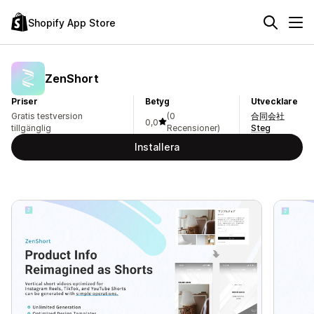
Shopify App Store
ZenShort
Priser
Betyg
Utvecklare
Gratis testversion
(0
合同会社
0,0
tillgänglig
Recensioner)
Steg
Installera