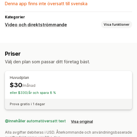
Denna app finns inte översatt till svenska
Kategorier
Video och direktströmmande
Visa funktioner
Videohantering
Social delning
Priser
Anpassning
Välj den plan som passar ditt företag bäst.
Videoredigering
Mobilanpassning
Huvudplan
$30
/månad
eller $330/år och spara 8 %
Prova gratis i 1 dagar
Innehåller automatöversatt text
Visa original
Alla avgifter debiteras i USD. Återkommande och användningsbaserade