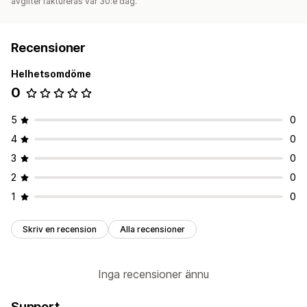
avgifter faktureras var 30:e dag.
Recensioner
Helhetsomdöme
0
5
0
4
0
3
0
2
0
1
0
Skriv en recension
Alla recensioner
Inga recensioner ännu
Support