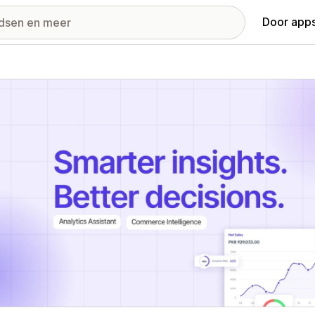
Door apps
ij met uitgelichte afbeeldingen