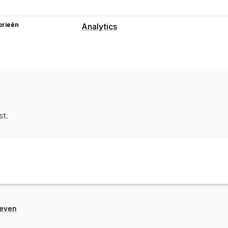
orieën
Analytics
Klantgedrag
Activiteiten volgen
Evenementen vo
Paginaweergaven
Marketing en verkopen
AI-inzichten
Marketingtoewijzing
R
st.
Funnelanalyse
Verlaten winkelwagen
Beeldmateriaal en rapporten
Analyticsdashboard
Aangepaste das
Meldingen
geven