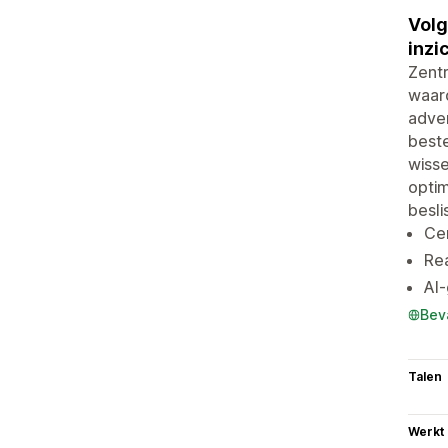
Volg
inzi
Zentr
waar
adver
beste
wisse
opti
besl
Ce
Re
AI-
Bev
Talen
Werkt