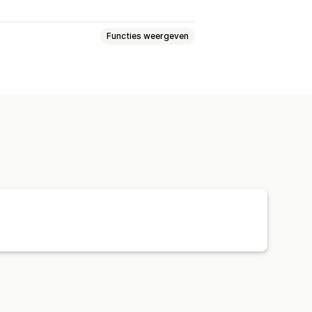
Functies weergeven
lgen
Segmentering
OAS
Aankopen volgen
Pixel-tracking
hboards
Aangepaste rapporten