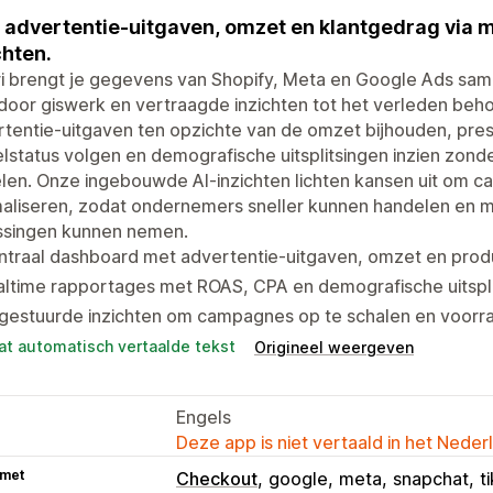
 advertentie-uitgaven, omzet en klantgedrag via 
chten.
i brengt je gegevens van Shopify, Meta en Google Ads sam
door giswerk en vertraagde inzichten tot het verleden be
tentie-uitgaven ten opzichte van de omzet bijhouden, pres
lstatus volgen en demografische uitsplitsingen inzien zond
len. Onze ingebouwde AI-inzichten lichten kansen uit om c
maliseren, zodat ondernemers sneller kunnen handelen en 
issingen kunnen nemen.
ntraal dashboard met advertentie-uitgaven, omzet en prod
altime rapportages met ROAS, CPA en demografische uitspl
gestuurde inzichten om campagnes op te schalen en voorra
at automatisch vertaalde tekst
Origineel weergeven
Engels
Deze app is niet vertaald in het Neder
 met
Checkout
google
meta
snapchat
t