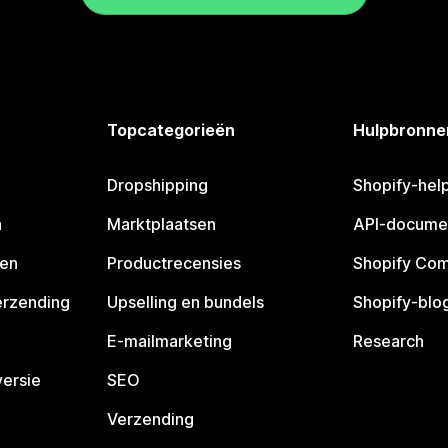
Topcategorieën
Hulpbronne
Dropshipping
Shopify-hel
n
Marktplaatsen
API-docume
pen
Productrecensies
Shopify Co
erzending
Upselling en bundels
Shopify-blo
E-mailmarketing
Research
ersie
SEO
Verzending