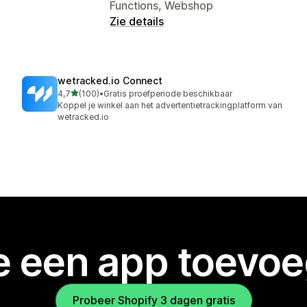
Functions, Webshop
Zie details
wetracked.io Connect
van 5 sterren
4,7
(100)
•
Gratis proefperiode beschikbaar
100 recensies in totaal
Koppel je winkel aan het advertentietrackingplatform van
wetracked.io
je een app toevo
Probeer Shopify 3 dagen gratis