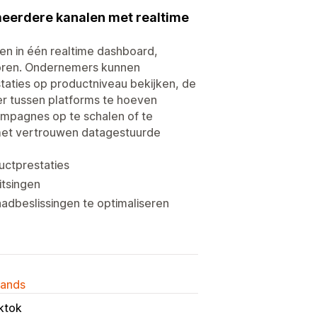
meerdere kanalen met realtime
en in één realtime dashboard,
horen. Ondernemers kunnen
taties op productniveau bekijken, de
er tussen platforms te hoeven
ampagnes op te schalen of te
met vertrouwen datagestuurde
uctprestaties
itsingen
adbeslissingen te optimaliseren
lands
iktok