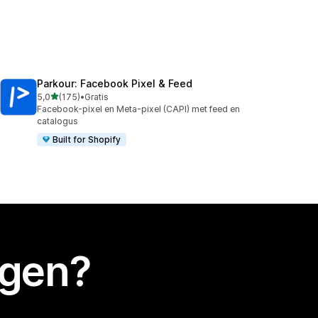
Parkour: Facebook Pixel & Feed
van 5 sterren
5,0
(175)
•
Gratis
175 recensies in totaal
Facebook-pixel en Meta-pixel (CAPI) met feed en
catalogus
Built for Shopify
egen?