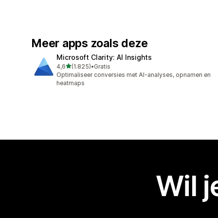
Meer apps zoals deze
Microsoft Clarity: AI Insights
van 5 sterren
4,6
(1.825)
•
Gratis
1825 recensies in totaal
Optimaliseer conversies met AI-analyses, opnamen en
heatmaps
Wil 