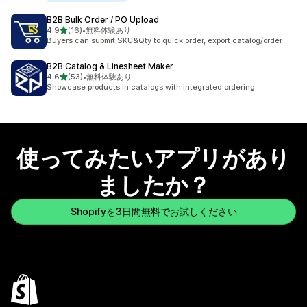
B2B Bulk Order / PO Upload
5つ星中
4.9
(16)
•
無料体験あり
合計レビュー数：16件
Buyers can submit SKU&Qty to quick order, export catalog/order
B2B Catalog & Linesheet Maker
5つ星中
4.6
(53)
•
無料体験あり
合計レビュー数：53件
Showcase products in catalogs with integrated ordering
使ってみたいアプリがあり
ましたか？
Shopifyを3日間無料でお試しください