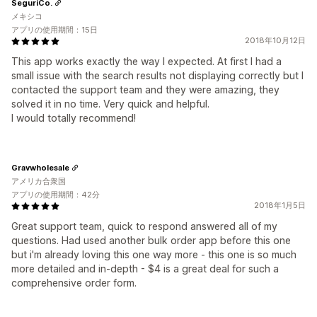
SeguriCo.
メキシコ
アプリの使用期間：15日
2018年10月12日
This app works exactly the way I expected. At first I had a
small issue with the search results not displaying correctly but I
contacted the support team and they were amazing, they
solved it in no time. Very quick and helpful.
I would totally recommend!
Gravwholesale
アメリカ合衆国
アプリの使用期間：42分
2018年1月5日
Great support team, quick to respond answered all of my
questions. Had used another bulk order app before this one
but i'm already loving this one way more - this one is so much
more detailed and in-depth - $4 is a great deal for such a
comprehensive order form.