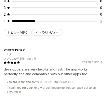
4
0
3
0
2
0
1
2
レビューを書く
すべてのレビュー
Unlockr Parts
カナダ
アプリの使用期間：約1ヶ月
2022年8月30日
developpers are very helpful and fast. The app works
perfectly fine and compatible with our other apps too
Zestard Technologiesが返信しました 2022年8月31日
Thank You for your kind words! Please feel free to reach out to us
anytime ☺️