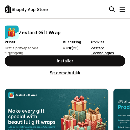
Shopify App Store
Zestard Gift Wrap
Priser
Vurdering
Utvikler
Gratis prøveperiode
4.8
(25)
Zestard
tilgjengelig
Technologies
Installer
Se demobutikk