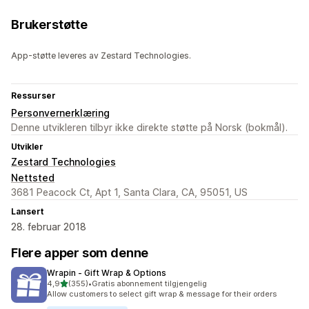
Brukerstøtte
App-støtte leveres av Zestard Technologies.
Ressurser
Personvernerklæring
Denne utvikleren tilbyr ikke direkte støtte på Norsk (bokmål).
Utvikler
Zestard Technologies
Nettsted
3681 Peacock Ct, Apt 1, Santa Clara, CA, 95051, US
Lansert
28. februar 2018
Flere apper som denne
Wrapin ‑ Gift Wrap & Options
av 5 stjerner
4,9
(355)
•
Gratis abonnement tilgjengelig
Totalt 355 omtaler
Allow customers to select gift wrap & message for their orders