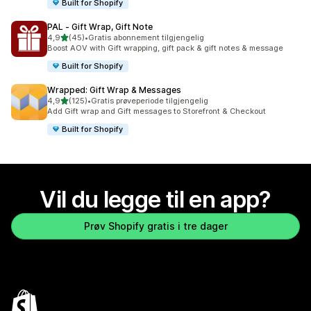
Built for Shopify
PAL ‑ Gift Wrap, Gift Note
av 5 stjerner
4,9
(45)
•
Gratis abonnement tilgjengelig
Totalt 45 omtaler
Boost AOV with Gift wrapping, gift pack & gift notes & message
Built for Shopify
Wrapped: Gift Wrap & Messages
av 5 stjerner
4,9
(125)
•
Gratis prøveperiode tilgjengelig
Totalt 125 omtaler
Add Gift wrap and Gift messages to Storefront & Checkout
Built for Shopify
Vil du legge til en app?
Prøv Shopify gratis i tre dager