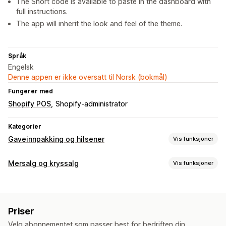
The Short code is available to paste in the dashboard with
full instructions.
The app will inherit the look and feel of the theme.
Språk
Engelsk
Denne appen er ikke oversatt til Norsk (bokmål)
Fungerer med
Shopify POS
Shopify-administrator
Kategorier
Gaveinnpakking og hilsener
Vis funksjoner
Gavealternativer
Mersalg og kryssalg
Vis funksjoner
Gaveinnpakking
Gavemeldinger
Gratulasjonskort
Tilpasning
Merknader
Mersalg i handlekurv
Mersalg på produktside
Tilpasning
Priser
Tilleggsprogrammer med ett klikk
Handlekurvskuff
Automatisk tagging
E-postvarsler
Gavewidget
Velg abonnementet som passer best for bedriften din.
Tilpasset CSS
Tilpasset HTML
Flere språk