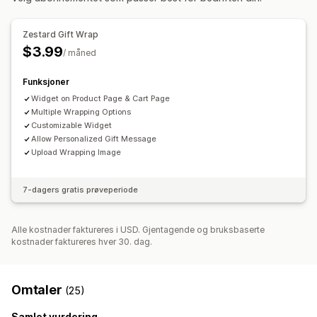
Tilpasset design
Egendefinert kode
Tilbud og anbefalinger
Zestard Gift Wrap
Gaveinnpakking
Tilleggsprogrammer for produkter
Pakker
$3.99
/ måned
Analyse
Funksjoner
Koverteringsrater
Widget on Product Page & Cart Page
Multiple Wrapping Options
Customizable Widget
Allow Personalized Gift Message
Upload Wrapping Image
7-dagers gratis prøveperiode
Alle kostnader faktureres i USD. Gjentagende og bruksbaserte
kostnader faktureres hver 30. dag.
Omtaler
(25)
Samlet vurdering