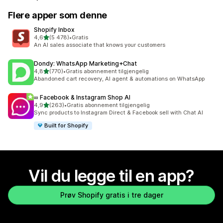
Flere apper som denne
Shopify Inbox
av 5 stjerner
4,6
(5 478)
•
Gratis
Totalt 5478 omtaler
An AI sales associate that knows your customers
Dondy: WhatsApp Marketing+Chat
av 5 stjerner
4,8
(770)
•
Gratis abonnement tilgjengelig
Totalt 770 omtaler
Abandoned cart recovery, AI agent & automations on WhatsApp
∞ Facebook & Instagram Shop AI
av 5 stjerner
4,9
(263)
•
Gratis abonnement tilgjengelig
Totalt 263 omtaler
Sync products to Instagram Direct & Facebook sell with Chat AI
Built for Shopify
Vil du legge til en app?
Prøv Shopify gratis i tre dager