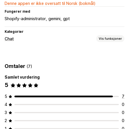
Denne appen er ikke oversatt til Norsk (bokmål)
Fungerer med
Shopify-administrator
gemini
gpt
Kategorier
Chat
Vis funksjoner
Sanntidsmeldinger
KI-chatroboter
Live chat
Omtaler
(7)
Automatiserte svar
Samlet vurdering
Vanlige spørsmål
Produktanbefalinger
Hurtigsvar
5
Tilpasning
Farge og skrifttype
Velkomstmeldinger
Chatknapper
5
7
4
0
3
0
2
0
1
0