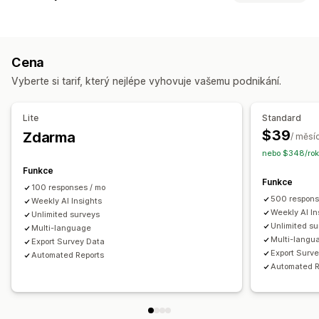
Sledování aktivit
Sledování událostí
Segmentace
Přizpůsobení formuláře
IP návštěvníka
Podmíněná logika
Vlastní styly
Přetahovací editor
Marketing a prodej
Cena
Vložené formuláře
Nahrání souboru
Šablony
Více stránek
Přehledy pomocí AI
Sledování nákupů
Opuštěný košík
Vyberte si tarif, který nejlépe vyhovuje vašemu podnikání.
Automaticky otevíraná okna
Úpravy v reálném čase
Více jazyků
Vizuály a výkazy
Lite
Standard
Panel analytiky
Vlastní panely
Vlastní výkazy
Export dat
Typy průzkumů
$39
Zdarma
/ měsí
Notifikace
Spokojenost zákazníků
Průzkum trhu
nebo $348/rok
Net Promoter Score (NPS)
Zpětná vazba k produktu
Funkce
Funkce
Ponákupní
Atribuce
100 responses / mo
500 respons
Weekly AI Insights
Správa odeslaných příspěvků
Weekly AI In
Unlimited surveys
Unlimited s
SMS
Multi-language
E-mail
Export dat
Analytika
Zákaznické segmenty
Multi-langu
Export Survey Data
Export Surv
Automated Reports
Automated R