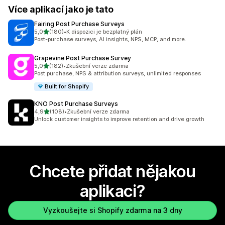
Více aplikací jako je tato
Fairing Post Purchase Surveys
z 5 hvězd
5,0
(180)
•
K dispozici je bezplatný plán
Celkový počet recenzí: 180
Post-purchase surveys, AI insights, NPS, MCP, and more.
Grapevine Post Purchase Survey
z 5 hvězd
5,0
(182)
•
Zkušební verze zdarma
Celkový počet recenzí: 182
Post purchase, NPS & attribution surveys, unlimited responses
Built for Shopify
KNO Post Purchase Surveys
z 5 hvězd
4,9
(108)
•
Zkušební verze zdarma
Celkový počet recenzí: 108
Unlock customer insights to improve retention and drive growth
Chcete přidat nějakou
aplikaci?
Vyzkoušejte si Shopify zdarma na 3 dny