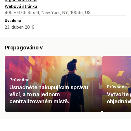
Webová stránka
400 E 67th Street, New York, NY, 10065, US
Uvedena
23. duben 2019
Propagováno v
Průvodce
Usnadněte nakupujícím správu
Průvodce
věcí, a to na jednom
Vytvořte 
centralizovaném místě.
objednávk