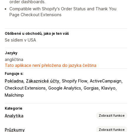
order dashboards.
Compatible with Shopify's Order Status and Thank You
Page Checkout Extensions
Oblíbené u obchodů, jako je ten váš
Se sídlem v USA
Jazyky
angličtina
Tato aplikace není přeložena do jazyka čeština
Funguje s:
Pokladna
Zákaznické účty
Shopify Flow
ActiveCampaign
Checkout Extensions
Google Analytics
Gorgias
Klaviyo
Mailchimp
Kategorie
Analytika
Zobrazit funkce
Chování zákazníků
Průzkumy
Zobrazit funkce