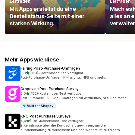
Leitfaden
Leitfaden
Mit Apps erstellst du eine
Mach es K
Bestellstatus-Seite mit einer
alles an 
starken Wirkung.
verwalten
Mehr Apps wie diese
Fairing Post‑Purchase‑Umfragen
von 5 Sternen
5,0
(180)
•
Kostenloser Plan verfügbar
180 Rezensionen insgesamt
Post-Purchase-Umfragen, KI-Insights, NPS und mehr.
Grapevine Post Purchase Survey
von 5 Sternen
5,0
(182)
•
Kostenloser Test verfügbar
182 Rezensionen insgesamt
Post-Purchase- & E-Mail-Umfragen für Attribution, NPS und mehr
Built for Shopify
KNO Post Purchase Surveys
von 5 Sternen
4,9
(108)
•
Kostenloser Test verfügbar
108 Rezensionen insgesamt
Erkenntnisse über die Kundschaft gewinnen, um die
Kundenbindung zu verbessern und das Wachstum zu fördern