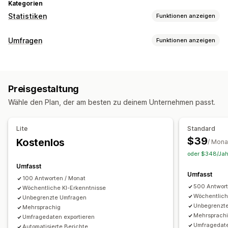
Kategorien
Statistiken
Funktionen anzeigen
Kundenverhalten
Umfragen
Funktionen anzeigen
Aktivitäts-Tracking
Event-Tracking
Segmentierung
Formularanpassung
Besucher-IP
Bedingte Logik
Benutzerdefinierte Stile
Marketing und Vertrieb
Preisgestaltung
Drag-&-Drop-Editor
Eingebettete Formulare
KI-Einblicke
Kaufverfolgung
Abgebrochener Warenkorb
Wähle den Plan, der am besten zu deinem Unternehmen passt.
Datei-Upload
Vorlagen
Mehrere Seiten
Popups
Echtzeit-Bearbeitung
Mehrere Sprachen
Bildmaterial und Berichte
Lite
Standard
Analyse-Dashboard
Benutzerdefinierte Dashboards
Umfragearten
$39
Kostenlos
/ Mona
Benutzerdefinierte Berichte
Datenexport
Kundenzufriedenheit
Marktforschung
oder $348/Jahr
Benachrichtigungen
Net Promoter Score (NPS)
Produkt-Feedback
Umfasst
Umfasst
Nach dem Kauf
Zuordnung
100 Antworten / Monat
500 Antwort
Wöchentliche KI-Erkenntnisse
Verwaltung von Einreichungen
Wöchentlich
Unbegrenzte Umfragen
Unbegrenzt
SMS
Mehrsprachig
E-Mail
Datenexport
Analysen
Kundensegmente
Mehrsprach
Umfragedaten exportieren
Umfragedate
Automatisierte Berichte