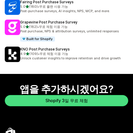
Fairing Post Purchase Surveys
별 5개 중
5.0
(180)
•
무료 플랜 사용 가능
총 리뷰 180개
Post-purchase surveys, AI insights, NPS, MCP, and more.
Grapevine Post Purchase Survey
별 5개 중
5.0
(182)
•
무료 체험 이용 가능
총 리뷰 182개
Post purchase, NPS & attribution surveys, unlimited responses
Built for Shopify
KNO Post Purchase Surveys
별 5개 중
4.9
(109)
•
무료 체험 이용 가능
총 리뷰 109개
Unlock customer insights to improve retention and drive growth
앱을 추가하시겠어요?
Shopify 3일 무료 체험