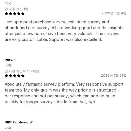
미국
앱 사용 기간 1일
2026년 8월 4일
I set up a post purchase survey, exit intent survey and
abandoned cart survey. All are working good and the insights
after just a few hours have been very valuable. The surveys
are very customizable. Support was also excellent.
INB4
미국
앱 사용 기간 대략 2개월
2026년 7월 21일
Absolutely fantastic survey platform. Very responsive support
team too. My only qualm was the way pricing is structured -
per response and not per survey, which can add up quite
quickly for longer surveys. Aside from that, 5/5.
HIKE Footwear
미국