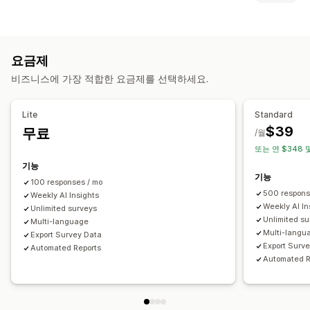
활동 추적
이벤트 추적
세분화
방문자 IP
양식 맞춤 설정
마케팅 및 판매
조건 논리
사용자 지정 스타일
끌어서 놓기 편집기
AI 분석 정보
구매 추적
중단된 카트
요금제
임베디드 양식
파일 업로드
템플릿
여러 페이지
팝업
비즈니스에 가장 적합한 요금제를 선택하세요.
실시간 편집
여러 언어
시각화 및 보고서
분석 대시보드
사용자 지정 대시보드
사용자 지정 보고서
설문 조사 유형
Lite
Standard
데이터 내보내기
알림
고객 만족
시장 조사
순추천고객지수(NPS)
제품 피드백
구매 후
$39
무료
/월
원인 조사
또는 연 $348 
기능
제출 관리
기능
100 responses / mo
SMS
이메일
데이터 내보내기
분석
고객 세그먼트
500 respons
Weekly AI Insights
Weekly AI In
Unlimited surveys
Unlimited s
Multi-language
Multi-langu
Export Survey Data
Export Surv
Automated Reports
Automated R