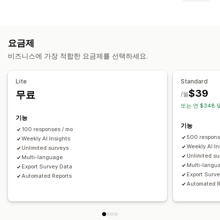
활동 추적
이벤트 추적
세분화
방문자 IP
양식 맞춤 설정
마케팅 및 판매
조건 논리
사용자 지정 스타일
끌어서 놓기 편집기
AI 분석 정보
구매 추적
중단된 카트
요금제
임베디드 양식
파일 업로드
템플릿
여러 페이지
팝업
비즈니스에 가장 적합한 요금제를 선택하세요.
실시간 편집
여러 언어
시각화 및 보고서
분석 대시보드
사용자 지정 대시보드
사용자 지정 보고서
설문 조사 유형
Lite
Standard
데이터 내보내기
알림
고객 만족
시장 조사
순추천고객지수(NPS)
제품 피드백
구매 후
$39
무료
/월
원인 조사
또는 연 $348 
기능
제출 관리
기능
100 responses / mo
SMS
이메일
데이터 내보내기
분석
고객 세그먼트
500 respons
Weekly AI Insights
Weekly AI In
Unlimited surveys
Unlimited s
Multi-language
Multi-langu
Export Survey Data
Export Surv
Automated Reports
Automated R