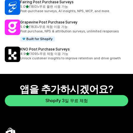
Fairing Post Purchase Surveys
별 5개 중
5.0
(180)
•
무료 플랜 사용 가능
총 리뷰 180개
Post-purchase surveys, AI insights, NPS, MCP, and more.
Grapevine Post Purchase Survey
별 5개 중
5.0
(183)
•
무료 체험 이용 가능
총 리뷰 183개
Post purchase, NPS & attribution surveys, unlimited responses
Built for Shopify
KNO Post Purchase Surveys
별 5개 중
4.9
(109)
•
무료 체험 이용 가능
총 리뷰 109개
Unlock customer insights to improve retention and drive growth
앱을 추가하시겠어요?
Shopify 3일 무료 체험