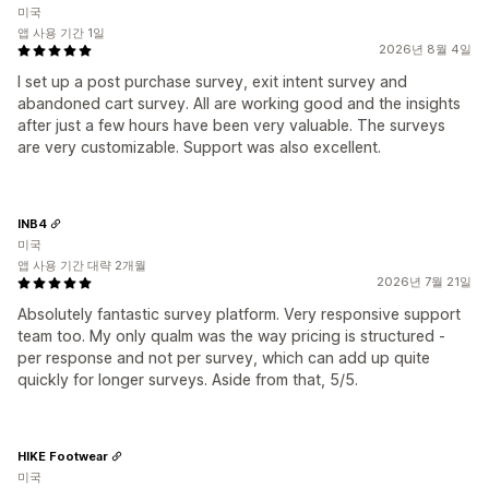
미국
앱 사용 기간 1일
2026년 8월 4일
I set up a post purchase survey, exit intent survey and
abandoned cart survey. All are working good and the insights
after just a few hours have been very valuable. The surveys
are very customizable. Support was also excellent.
INB4
미국
앱 사용 기간 대략 2개월
2026년 7월 21일
Absolutely fantastic survey platform. Very responsive support
team too. My only qualm was the way pricing is structured -
per response and not per survey, which can add up quite
quickly for longer surveys. Aside from that, 5/5.
HIKE Footwear
미국