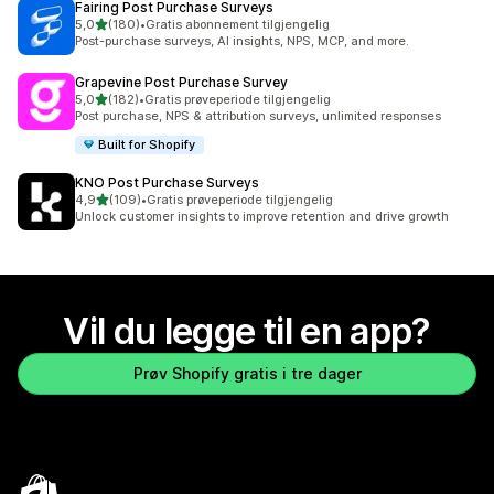
Fairing Post Purchase Surveys
av 5 stjerner
5,0
(180)
•
Gratis abonnement tilgjengelig
Totalt 180 omtaler
Post-purchase surveys, AI insights, NPS, MCP, and more.
Grapevine Post Purchase Survey
av 5 stjerner
5,0
(182)
•
Gratis prøveperiode tilgjengelig
Totalt 182 omtaler
Post purchase, NPS & attribution surveys, unlimited responses
Built for Shopify
KNO Post Purchase Surveys
av 5 stjerner
4,9
(109)
•
Gratis prøveperiode tilgjengelig
Totalt 109 omtaler
Unlock customer insights to improve retention and drive growth
Vil du legge til en app?
Prøv Shopify gratis i tre dager