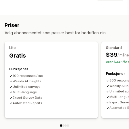
Aktivitetssporing
Hendelsessporing
Segmentering
Skjematilpasning
Visitor IP
Betinget logikk
Tilpassede stiler
Markedsføring og salg
Priser
Dra-og-slipp-redigeringsverktøy
Integrerte skjemaer
KI-innsikt
Kjøpssporing
Forlatt handlekurv
Velg abonnementet som passer best for bedriften din.
Filopplasting
Maler
Flere sider
Popup-vinduer
Redigering i sanntid
Flere språk
Visuelt og rapporter
Lite
Standard
Analyse-instrumentbord
Tilpassede instrumentbord
Spørreundersøkelsestyper
$39
Gratis
/ mån
Tilpassede rapporter
Dataeksport
Varsler
Kundetilfredshet
Markedsundersøkelse
eller $348/år 
NPS (Net Promoter Score)
Produkttilbakemelding
Funksjoner
Funksjoner
Etter kjøp
Attribusjon
100 responses / mo
500 respons
Weekly AI Insights
Administrasjon av innsendelser
Weekly AI In
Unlimited surveys
Unlimited s
SMS
Multi-language
E-postadresse
Dataeksport
Analyse
Multi-langu
Export Survey Data
Kundesegmenter
Export Surv
Automated Reports
Automated R