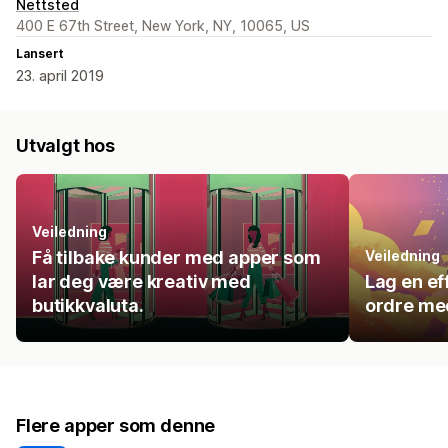
Nettsted
400 E 67th Street, New York, NY, 10065, US
Lansert
23. april 2019
Utvalgt hos
Veiledning
Få tilbake kunder med apper som
Veiledning
lar deg være kreativ med
Lag en ef
butikkvaluta.
ordre me
Flere apper som denne