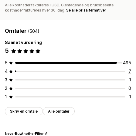
Alle kostnader faktureres i USD. Gjentagende og bruksbaserte
kostnader faktureres hver 30. dag.
Se alle prisalternativer
Omtaler
(504)
Samlet vurdering
5
5
495
4
7
3
1
2
0
1
1
Skriv en omtale
Alle omtaler
NeverBuyAnotherFilter