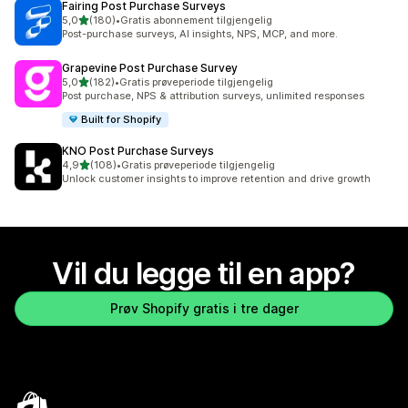
Fairing Post Purchase Surveys
av 5 stjerner
5,0
(180)
•
Gratis abonnement tilgjengelig
Totalt 180 omtaler
Post-purchase surveys, AI insights, NPS, MCP, and more.
Grapevine Post Purchase Survey
av 5 stjerner
5,0
(182)
•
Gratis prøveperiode tilgjengelig
Totalt 182 omtaler
Post purchase, NPS & attribution surveys, unlimited responses
Built for Shopify
KNO Post Purchase Surveys
av 5 stjerner
4,9
(108)
•
Gratis prøveperiode tilgjengelig
Totalt 108 omtaler
Unlock customer insights to improve retention and drive growth
Vil du legge til en app?
Prøv Shopify gratis i tre dager