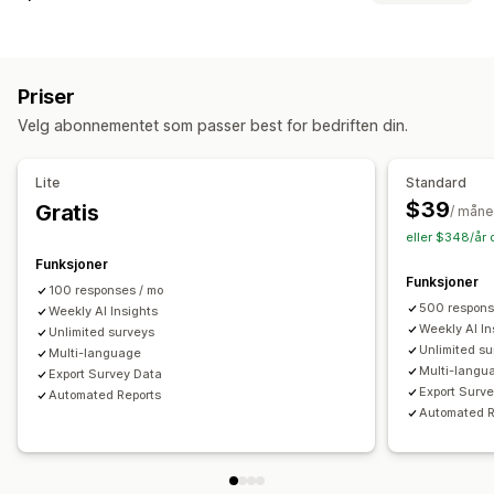
Aktivitetssporing
Hendelsessporing
Segmentering
Skjematilpasning
Visitor IP
Betinget logikk
Tilpassede stiler
Markedsføring og salg
Priser
Dra-og-slipp-redigeringsverktøy
Integrerte skjemaer
KI-innsikt
Kjøpssporing
Forlatt handlekurv
Velg abonnementet som passer best for bedriften din.
Filopplasting
Maler
Flere sider
Popup-vinduer
Redigering i sanntid
Flere språk
Visuelt og rapporter
Lite
Standard
Analyse-instrumentbord
Tilpassede instrumentbord
Spørreundersøkelsestyper
$39
Gratis
/ mån
Tilpassede rapporter
Dataeksport
Varsler
Kundetilfredshet
Markedsundersøkelse
eller $348/år 
NPS (Net Promoter Score)
Produkttilbakemelding
Funksjoner
Funksjoner
Etter kjøp
Attribusjon
100 responses / mo
500 respons
Weekly AI Insights
Administrasjon av innsendelser
Weekly AI In
Unlimited surveys
Unlimited s
SMS
Multi-language
E-postadresse
Dataeksport
Analyse
Multi-langu
Export Survey Data
Kundesegmenter
Export Surv
Automated Reports
Automated R