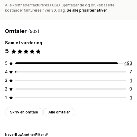
Alle kostnader faktureres i USD. Gjentagende og bruksbaserte
kostnader faktureres hver 30. dag.
Se alle prisalternativer
Omtaler
(502)
Samlet vurdering
5
5
493
4
7
3
1
2
0
1
1
Skriv en omtale
Alle omtaler
NeverBuyAnotherFilter