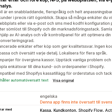
nalys.
ll är en snabbladdande, flerspråkig och helt anpassningsbar
kunder i precis rätt ögonblick. Skapa så många enkäter du vi
ebbplats eller via e-post och sms med kodfri konfiguration 
ter sömlöst till Shopify och din marknadsföringsstack. Samla 
jälp av AI-analys och vår kontrollpanel för att optimera di
konverteringsgrad.
ncerade enkäter efter köp som ger kvalitetssvar. Ingen kod
assa och översätt varje detalj. Lokalisera för flera språk.
panjer för övergivna kassor. Upptäck vanliga problem och å
pla enkätsvar till dina kund- och orderpaneler i Shopify.
patibel med Shopifys kassatillägg för orderstatus och tack
ehåller automatöversatt text
Visa original
engelska
Denna app finns inte översatt till sven
rar med
Kassa
Kundkonton
Shopify Flow
Act