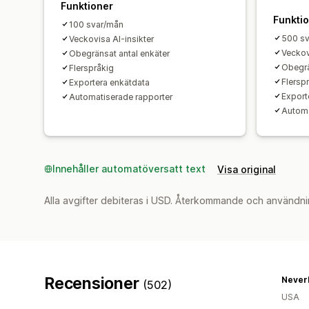
Funktioner
Funkti
100 svar/mån
500 s
Veckovisa AI-insikter
Veckov
Obegränsat antal enkäter
Obegrä
Flerspråkig
Flersp
Exportera enkätdata
Export
Automatiserade rapporter
Automa
Innehåller automatöversatt text
Visa original
Alla avgifter debiteras i USD. Återkommande och användni
Recensioner
Never
(502)
USA