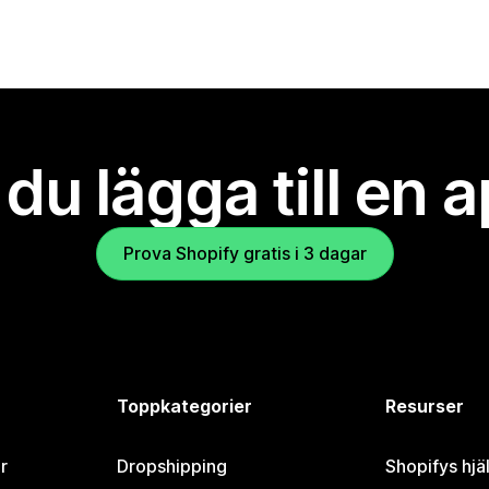
l du lägga till en 
Prova Shopify gratis i 3 dagar
Toppkategorier
Resurser
r
Dropshipping
Shopifys hjä