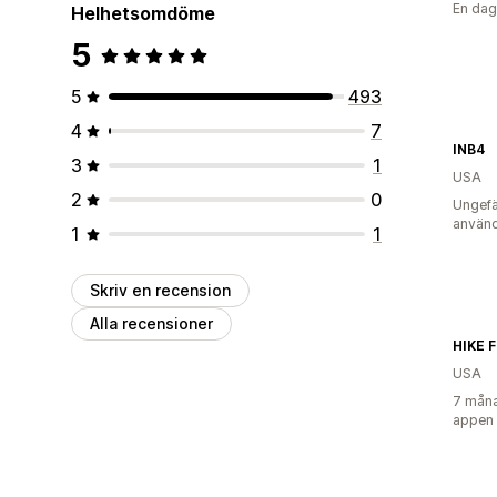
En dag
Helhetsomdöme
5
5
493
4
7
INB4
3
1
USA
2
0
Ungefä
använd
1
1
Skriv en recension
Alla recensioner
HIKE 
USA
7 måna
appen