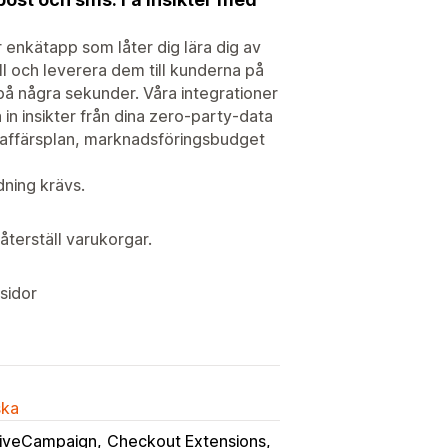
 enkätapp som låter dig lära dig av
ll och leverera dem till kunderna på
på några sekunder. Våra integrationer
in insikter från dina zero-party-data
n affärsplan, marknadsföringsbudget
ning krävs.
terställ varukorgar.
sidor
ska
iveCampaign
Checkout Extensions