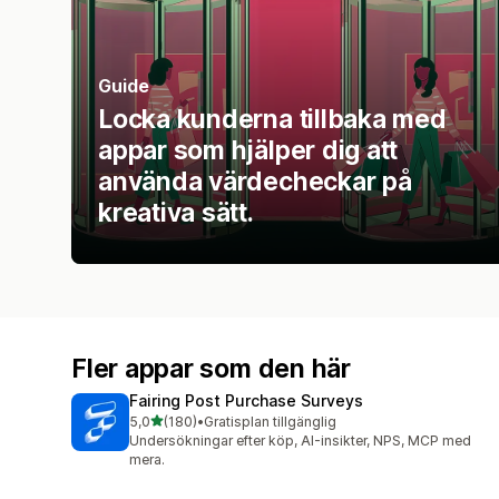
Guide
Locka kunderna tillbaka med
appar som hjälper dig att
använda värdecheckar på
kreativa sätt.
Fler appar som den här
Fairing Post Purchase Surveys
av 5 stjärnor
5,0
(180)
•
Gratisplan tillgänglig
180 recensioner totalt
Undersökningar efter köp, AI-insikter, NPS, MCP med
mera.