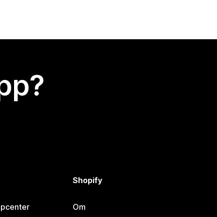
app?
Shopify
lpcenter
Om