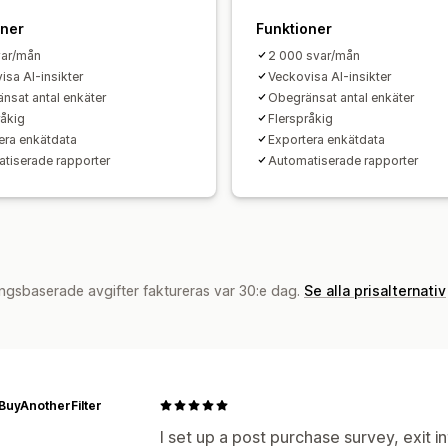
oner
Funktioner
var/mån
2 000 svar/mån
isa AI-insikter
Veckovisa AI-insikter
nsat antal enkäter
Obegränsat antal enkäter
råkig
Flerspråkig
era enkätdata
Exportera enkätdata
tiserade rapporter
Automatiserade rapporter
ngsbaserade avgifter faktureras var 30:e dag.
Se alla prisalternativ
BuyAnotherFilter
I set up a post purchase survey, exit 