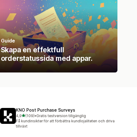
Guide
Skapa en effektfull
orderstatussida med appar.
KNO Post Purchase Surveys
av 5 stjärnor
4,9
(109)
•
Gratis testversion tillgänglig
109 recensioner totalt
Få kundinsikter för att förbättra kundlojaliteten och driva
tillväxt