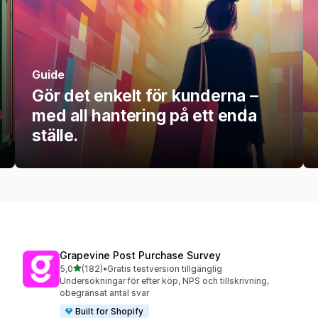
Guide
Gör det enkelt för kunderna –
med all hantering på ett enda
ställe.
Grapevine Post Purchase Survey
av 5 stjärnor
5,0
(182)
•
Gratis testversion tillgänglig
182 recensioner totalt
Undersökningar för efter köp, NPS och tillskrivning,
obegränsat antal svar
Built for Shopify