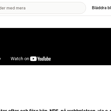
Bläddra b
ri med utvalda bilder
ter efter och före köp, NPS, på webbplatsen, via e-