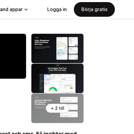
land appar
Logga in
Börja gratis
+ 2 till
post och sms. Få insikter med