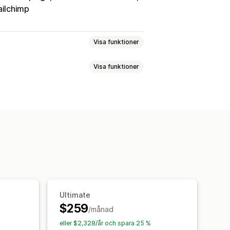
ilchimp
Visa funktioner
Visa funktioner
Segmentering
och släpp-redigerare
allar
Flera sidor
Popup-fönster
a varukorgar
aneler
Anpassade rapporter
Net Promoter Score (NPS)
ring
Ultimate
$259
/månad
tyg
Kundsegment
eller $2,328/år och spara 25 %