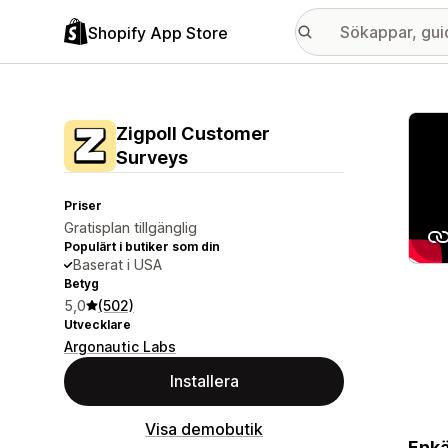
Shopify App Store
Galle
Zigpoll Customer
Surveys
Priser
Gratisplan tillgänglig
Populärt i butiker som din
Baserat i USA
Betyg
5,0
(502)
Utvecklare
Argonautic Labs
Installera
Visa demobutik
Enkä