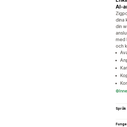
AI-a
Zigpo
dina 
din w
anslu
med h
och 
Ava
Anp
Kam
Kop
Kom
Inn
Språk
Funge