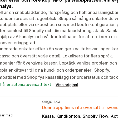
nalys.
ll är en snabbladdande, flerspråkig och helt anpassningsbar
kunder i precis rätt ögonblick. Skapa så många enkäter du vi
ebbplats eller via e-post och sms med kodfri konfiguration 
ter sömlöst till Shopify och din marknadsföringsstack. Samla 
jälp av AI-analys och vår kontrollpanel för att optimera di
konverteringsgrad.
ncerade enkäter efter köp som ger kvalitetssvar. Ingen kod
assa och översätt varje detalj. Lokalisera för flera språk.
panjer för övergivna kassor. Upptäck vanliga problem och å
pla enkätsvar till dina kund- och orderpaneler i Shopify.
patibel med Shopifys kassatillägg för orderstatus och tack
ehåller automatöversatt text
Visa original
engelska
Denna app finns inte översatt till sven
rar med
Kassa
Kundkonton
Shopify Flow
Act