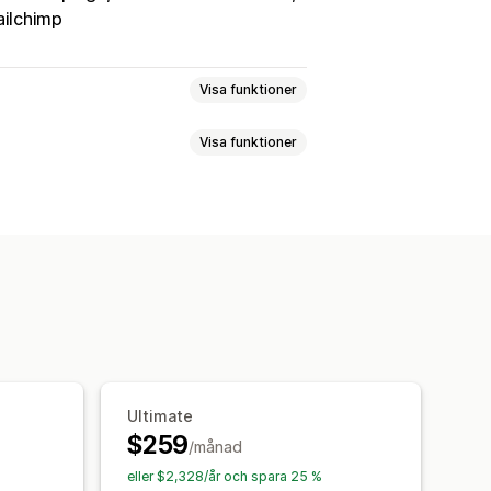
ilchimp
Visa funktioner
Visa funktioner
Segmentering
och släpp-redigerare
allar
Flera sidor
Popup-fönster
a varukorgar
aneler
Anpassade rapporter
Net Promoter Score (NPS)
ring
Ultimate
$259
/månad
tyg
Kundsegment
eller $2,328/år och spara 25 %