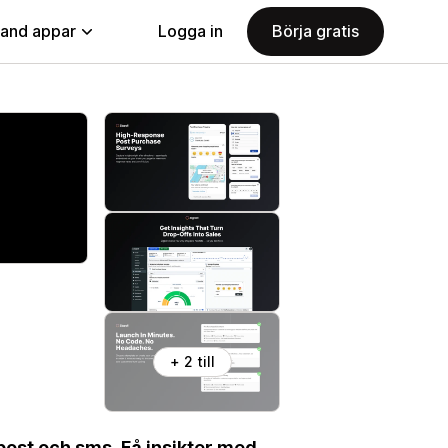
land appar
Logga in
Börja gratis
+ 2 till
post och sms. Få insikter med