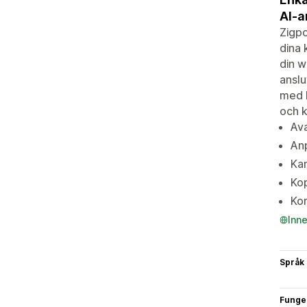
AI-a
Zigpo
dina 
din w
anslu
med h
och 
Ava
Anp
Kam
Kop
Kom
Inn
Språk
Funge