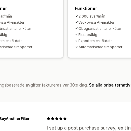
oner
Funktioner
var/mån
2 000 svar/mån
isa AI-insikter
Veckovisa AI-insikter
nsat antal enkäter
Obegränsat antal enkäter
råkig
Flerspråkig
era enkätdata
Exportera enkätdata
tiserade rapporter
Automatiserade rapporter
ngsbaserade avgifter faktureras var 30:e dag.
Se alla prisalternativ
BuyAnotherFilter
I set up a post purchase survey, exit 