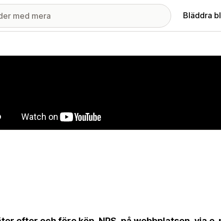
Bläddra b
ri med utvalda bilder
ter efter och före köp, NPS, på webbplatsen, via e-