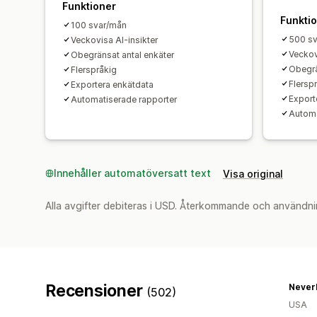
Funktioner
Funkti
100 svar/mån
500 s
Veckovisa AI-insikter
Veckov
Obegränsat antal enkäter
Obegrä
Flerspråkig
Flersp
Exportera enkätdata
Export
Automatiserade rapporter
Automa
Innehåller automatöversatt text
Visa original
Alla avgifter debiteras i USD. Återkommande och användni
Recensioner
Never
(502)
USA