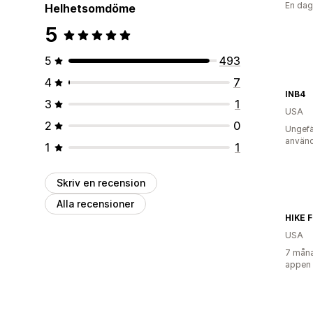
En dag
Helhetsomdöme
5
5
493
4
7
INB4
3
1
USA
2
0
Ungefä
använd
1
1
Skriv en recension
Alla recensioner
HIKE 
USA
7 måna
appen