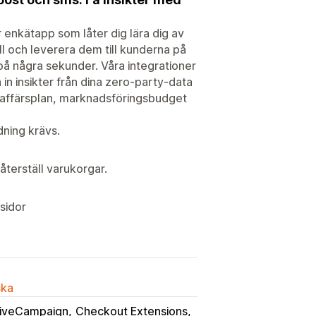
 enkätapp som låter dig lära dig av
ll och leverera dem till kunderna på
på några sekunder. Våra integrationer
in insikter från dina zero-party-data
n affärsplan, marknadsföringsbudget
ning krävs.
terställ varukorgar.
sidor
ska
iveCampaign
Checkout Extensions