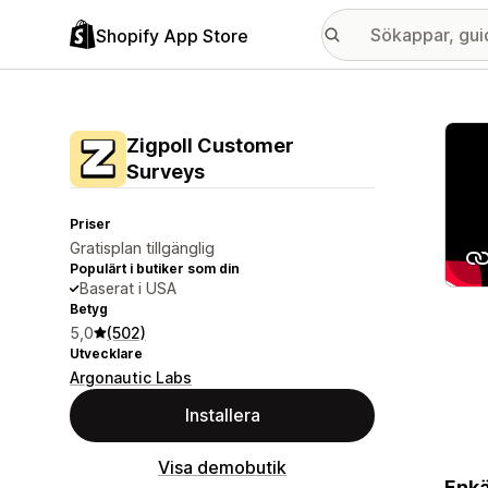
Shopify App Store
Galle
Zigpoll Customer
Surveys
Priser
Gratisplan tillgänglig
Populärt i butiker som din
Baserat i USA
Betyg
5,0
(502)
Utvecklare
Argonautic Labs
Installera
Visa demobutik
Enkä