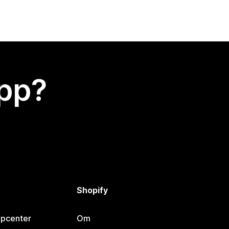
app?
Shopify
lpcenter
Om