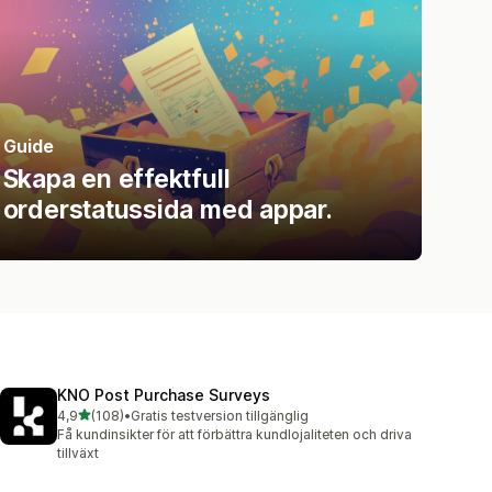
Guide
Skapa en effektfull
orderstatussida med appar.
KNO Post Purchase Surveys
av 5 stjärnor
4,9
(108)
•
Gratis testversion tillgänglig
108 recensioner totalt
Få kundinsikter för att förbättra kundlojaliteten och driva
tillväxt