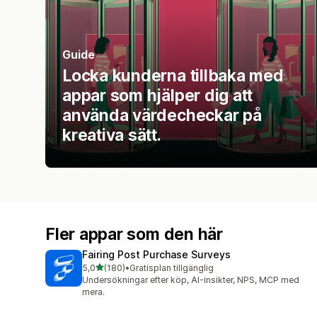
Guide
Locka kunderna tillbaka med
appar som hjälper dig att
använda värdecheckar på
kreativa sätt.
Fler appar som den här
Fairing Post Purchase Surveys
av 5 stjärnor
5,0
(180)
•
Gratisplan tillgänglig
180 recensioner totalt
Undersökningar efter köp, AI-insikter, NPS, MCP med
mera.