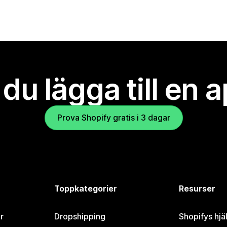
l du lägga till en 
Prova Shopify gratis i 3 dagar
Toppkategorier
Resurser
r
Dropshipping
Shopifys hjä