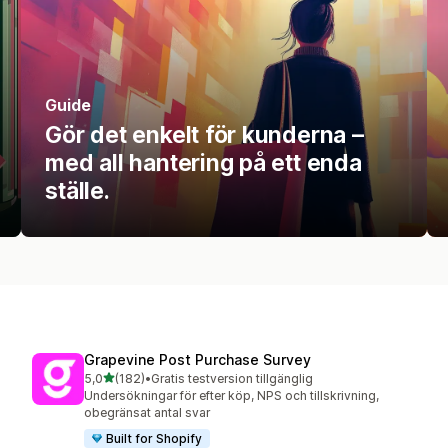
Guide
Gör det enkelt för kunderna –
med all hantering på ett enda
ställe.
Grapevine Post Purchase Survey
av 5 stjärnor
5,0
(182)
•
Gratis testversion tillgänglig
182 recensioner totalt
Undersökningar för efter köp, NPS och tillskrivning,
obegränsat antal svar
Built for Shopify