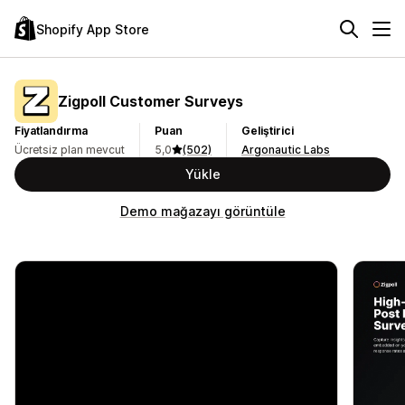
Shopify App Store
Zigpoll Customer Surveys
Fiyatlandırma
Puan
Geliştirici
Ücretsiz plan mevcut
5,0
(502)
Argonautic Labs
Yükle
Demo mağazayı görüntüle