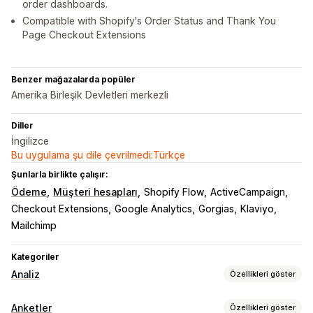
order dashboards.
Compatible with Shopify's Order Status and Thank You
Page Checkout Extensions
Benzer mağazalarda popüler
Amerika Birleşik Devletleri merkezli
Diller
İngilizce
Bu uygulama şu dile çevrilmedi:Türkçe
Şunlarla birlikte çalışır:
Ödeme
Müşteri hesapları
Shopify Flow
ActiveCampaign
Checkout Extensions
Google Analytics
Gorgias
Klaviyo
Mailchimp
Kategoriler
Analiz
Özellikleri göster
Müşteri davranışı
Anketler
Özellikleri göster