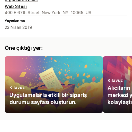
Web Sitesi
400 E 67th Street, New York, NY, 10065, US
Yayınlanma
23 Nisan 2019
Öne çıktığı yer:
Kılavuz
Kılavuz
Alıcıların
Uygulamalarla etkili bir sipariş
merkezi 
durumu sayfası oluşturun.
kolaylaştı