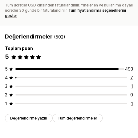
Tüm ücretler USD cinsinden faturalandırılır. Yinelenen ve kullanıma dayalı
ücretler 30 günde bir faturalandırılır.
Tüm fiyatlandırma seçeneklerini
göster
Değerlendirmeler
(502)
Toplam puan
5
5
493
4
7
3
1
2
0
1
1
Değerlendirme yazın
Tüm değerlendirmeler