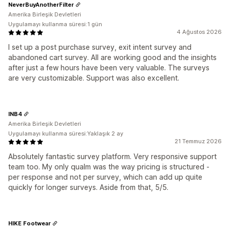
NeverBuyAnotherFilter
Amerika Birleşik Devletleri
Uygulamayı kullanma süresi:1 gün
4 Ağustos 2026
I set up a post purchase survey, exit intent survey and
abandoned cart survey. All are working good and the insights
after just a few hours have been very valuable. The surveys
are very customizable. Support was also excellent.
INB4
Amerika Birleşik Devletleri
Uygulamayı kullanma süresi:Yaklaşık 2 ay
21 Temmuz 2026
Absolutely fantastic survey platform. Very responsive support
team too. My only qualm was the way pricing is structured -
per response and not per survey, which can add up quite
quickly for longer surveys. Aside from that, 5/5.
HIKE Footwear