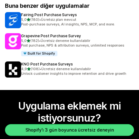
Buna benzer diğer uygulamalar
Fairing Post Purchase Surveys
5 yıldız üzerinden
5,0
(180)
•
Ücretsiz plan mevcut
toplam 180 değerlendirme
Post-purchase surveys, AI insights, NPS, MCP, and more.
Grapevine Post Purchase Survey
5 yıldız üzerinden
5,0
(182)
•
Ücretsiz deneme kullanılabilir
toplam 182 değerlendirme
Post purchase, NPS & attribution surveys, unlimited responses
Built for Shopify
KNO Post Purchase Surveys
5 yıldız üzerinden
4,9
(108)
•
Ücretsiz deneme kullanılabilir
toplam 108 değerlendirme
Unlock customer insights to improve retention and drive growth
Uygulama eklemek mi
istiyorsunuz?
Shopify'ı 3 gün boyunca ücretsiz deneyin