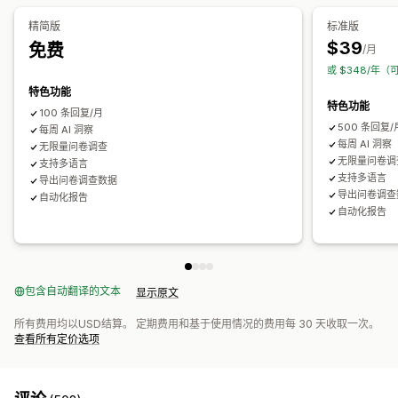
分析控制面板
自定义控制面板
自定义报告
数据导出
通知
客户满意度
市场调查
净推荐值 (NPS)
产品反馈
售后
归因
精简版
标准版
$39
免费
提交管理
/月
或 $348/年（
短信
电子邮件
数据导出
分析
客户细分
特色功能
特色功能
100 条回复/月
500 条回复/
每周 AI 洞察
每周 AI 洞察
无限量问卷调查
无限量问卷调
支持多语言
支持多语言
导出问卷调查数据
导出问卷调查
自动化报告
自动化报告
包含自动翻译的文本
显示原文
所有费用均以USD结算。 定期费用和基于使用情况的费用每 30 天收取一次。
查看所有定价选项