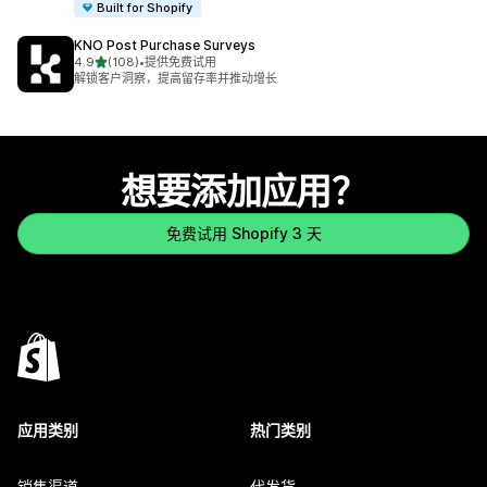
Built for Shopify
KNO Post Purchase Surveys
星（满分 5 星）
4.9
(108)
•
提供免费试用
总共 108 条评论
解锁客户洞察，提高留存率并推动增长
想要添加应用？
免费试用 Shopify 3 天
应用类别
热门类别
销售渠道
代发货