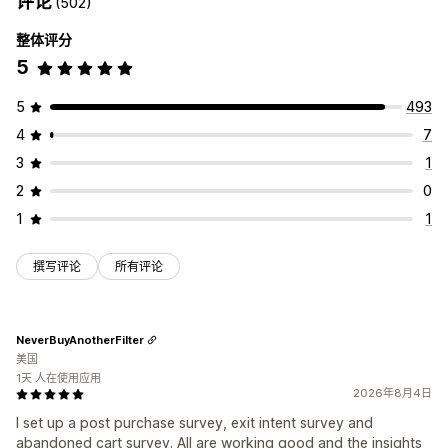
评论
(502)
整体评分
5
5
493
4
7
3
1
2
0
1
1
撰写评论
所有评论
NeverBuyAnotherFilter
美国
1天 人在使用应用
2026年8月4日
I set up a post purchase survey, exit intent survey and
abandoned cart survey. All are working good and the insights