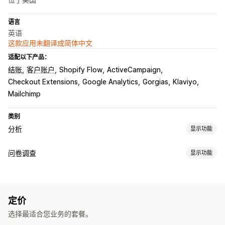
语言
英语
这款应用未翻译成简体中文
适配以下产品：
结账
客户账户
Shopify Flow
ActiveCampaign
Checkout Extensions
Google Analytics
Gorgias
Klaviyo
Mailchimp
类别
分析
显示功能
客户行为
问卷调查
显示功能
活动跟踪
事件跟踪
细分
访客 IP
表单自定义
营销和销售
条件逻辑
自定义样式
拖放式编辑器
嵌入式表单
文件上传
模板
AI 洞察
购买跟踪
弃购
定价
多页面
弹出窗口
实时编辑
多语言
选择最适合您业务的套餐。
视觉和报告
问卷类型