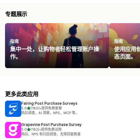
专题展示
指南
指南
集中一处，让购物者轻松管理账户操
使用应用
作。
态页面。
更多此类应用
Fairing Post Purchase Surveys
星（满分 5 星）
5.0
(180)
•
提供免费套餐
总共 180 条评论
购后调查、AI 洞察、NPS、MCP 等。
Grapevine Post Purchase Survey
星（满分 5 星）
5.0
(182)
•
提供免费试用
总共 182 条评论
购后、NPS 和归因调查，无限回复数量