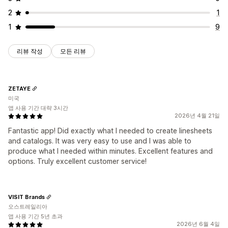
2
1
1
9
리뷰 작성
모든 리뷰
ZETAYE
미국
앱 사용 기간 대략 3시간
2026년 4월 21일
Fantastic app! Did exactly what I needed to create linesheets
and catalogs. It was very easy to use and I was able to
produce what I needed within minutes. Excellent features and
options. Truly excellent customer service!
VISIT Brands
오스트레일리아
앱 사용 기간 5년 초과
2026년 6월 4일