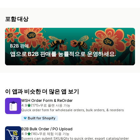
포함 대상
B2B 판매
앱으로 B2B 판매를 능률적으로 운영하세요.
이 앱과 비슷한 더 많은 앱 보기
WSH Order Form & ReOrder
별 5개 중
4.9
(171)
•
무료 플랜 사용 가능
총 리뷰 171개
Quick order form for wholesale orders, bulk orders, & reorders
Built for Shopify
B2B Bulk Order / PO Upload
별 5개 중
4.9
(16)
•
무료 체험 이용 가능
총 리뷰 16개
Buyers can submit SKU&Qty to quick order, export catalog/order