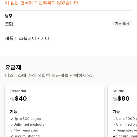
이 앱은 한국어로 번역되지 않았습니다
범주
도매
기능 표시
요금제 옵션
제품 디스플레이 - 기타
사용자 지정 가격 책정
계층별 가격
수량 할인
가격 가져오기
주문 관리
주문 양식
발주 주문
최소 주문
주문 한도
제품 가시성
요금제
재고 동기화
비즈니스에 가장 적합한 요금제를 선택하세요.
Essential
Studio
$40
$80
/월
/월
기능
기능
Up to 500 pages
Up to 2000 
Unlimited products
Unlimited pr
45+ Templates
Templates +
Secure Sharing
Secure Sha