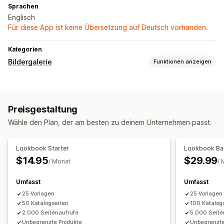
Sprachen
Englisch
Für diese App ist keine Übersetzung auf Deutsch vorhanden.
Kategorien
Bildergalerie
Funktionen anzeigen
Galeriearten
Look anzeigen
Lookbook
Preisgestaltung
Anpassung
Wähle den Plan, der am besten zu deinem Unternehmen passt.
Benutzerdefiniertes CSS
Drag-&-Drop-Editor
Shoppable Tags
Lookbook Starter
Lookbook Ba
$14.95
$29.99
/ Monat
/ 
Umfasst
Umfasst
25 Vorlagen
25 Vorlagen
50 Katalogseiten
100 Katalog
2.000 Seitenaufrufe
5.000 Seite
Unbegrenzte Produkte
Unbegrenzte