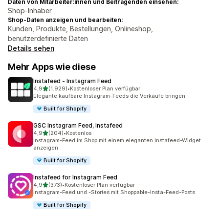
Daten von Mitarbeiter:innen und Beitragenden einsehen:
Shop-Inhaber
Shop-Daten anzeigen und bearbeiten:
Kunden, Produkte, Bestellungen, Onlineshop,
benutzerdefinierte Daten
Details sehen
Mehr Apps wie diese
Instafeed ‑ Instagram Feed
von 5 Sternen
4,9
(1.929)
•
Kostenloser Plan verfügbar
1929 Rezensionen insgesamt
Elegante kaufbare Instagram-Feeds die Verkäufe bringen
Built for Shopify
GSC Instagram Feed, Instafeed
von 5 Sternen
4,9
(204)
•
Kostenlos
204 Rezensionen insgesamt
Instagram-Feed im Shop mit einem eleganten Instafeed-Widget
anzeigen
Built for Shopify
Instafeed for Instagram Feed
von 5 Sternen
4,9
(373)
•
Kostenloser Plan verfügbar
373 Rezensionen insgesamt
Instagram-Feed und -Stories mit Shoppable-Insta-Feed-Posts
Built for Shopify