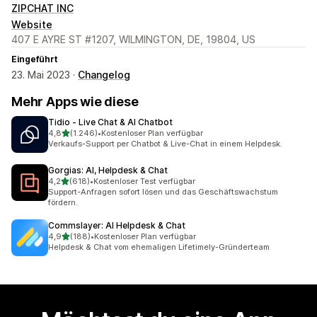
ZIPCHAT INC
Website
407 E AYRE ST #1207, WILMINGTON, DE, 19804, US
Eingeführt
23. Mai 2023 ·
Changelog
Mehr Apps wie diese
Tidio ‑ Live Chat & AI Chatbot
von 5 Sternen
4,8
(1.246)
•
Kostenloser Plan verfügbar
1246 Rezensionen insgesamt
Verkaufs-Support per Chatbot & Live-Chat in einem Helpdesk.
Gorgias: AI, Helpdesk & Chat
von 5 Sternen
4,2
(618)
•
Kostenloser Test verfügbar
618 Rezensionen insgesamt
Support-Anfragen sofort lösen und das Geschäftswachstum
fördern.
Commslayer: AI Helpdesk & Chat
von 5 Sternen
4,9
(188)
•
Kostenloser Plan verfügbar
188 Rezensionen insgesamt
Helpdesk & Chat vom ehemaligen Lifetimely-Gründerteam