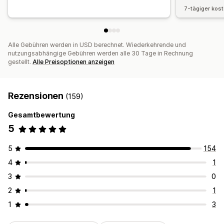
7-tägiger kos
Alle Gebühren werden in USD berechnet. Wiederkehrende und
nutzungsabhängige Gebühren werden alle 30 Tage in Rechnung
gestellt.
Alle Preisoptionen anzeigen
Rezensionen
(159)
Gesamtbewertung
5
5
154
4
1
3
0
2
1
1
3