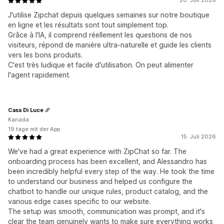
20. Juli 2026
J'utilise Zipchat depuis quelques semaines sur notre boutique
en ligne et les résultats sont tout simplement top.
Grâce à l'IA, il comprend réellement les questions de nos
visiteurs, répond de manière ultra-naturelle et guide les clients
vers les bons produits.
C'est très ludique et facile d'utilisation. On peut alimenter
l'agent rapidement.
Casa Di Luce
Kanada
19 tage mit der App
15. Juli 2026
We've had a great experience with ZipChat so far. The
onboarding process has been excellent, and Alessandro has
been incredibly helpful every step of the way. He took the time
to understand our business and helped us configure the
chatbot to handle our unique rules, product catalog, and the
various edge cases specific to our website.
The setup was smooth, communication was prompt, and it's
clear the team genuinely wants to make sure everything works