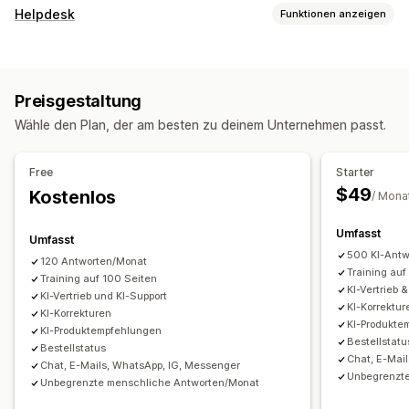
Nachrichten in Echtzeit
Helpdesk
Funktionen anzeigen
KI-Chatbots
Live-Chat
Chat per E-Mail
Social Media
Kanäle
Mehrere Sprachen
Übersetzung in Echtzeit
E-Mail
Live-Chat
Chatbot
Telefon
Social Media
Verhaltensverfolgung
Agentstatistiken
Verschlüsselung
Preisgestaltung
Self-Service
Help Center
Kontaktformular
FAQs
Kundeneinblicke
Wähle den Plan, der am besten zu deinem Unternehmen passt.
Workflow-Automatisierung
Automatisierte Antworten
Automatische Antwort
Antwortvorlagen
KI-Antworten
Warenkorbwiederherstellung
COD-Verifizierung
Rabatte
Free
Starter
KI-Übersichten
Tickets
Einheitlicher Posteingang
FAQs
Begrüßungen
Produktempfehlungen
$49
Kostenlos
/ Mona
Automatische Zuweisung
Regelbasierte Trigger
Schnelle Antworten
Rezensionsanfragen
Bestellupdates
Eskalation
Tagging
Spam-Erkennung
Umfasst
Cross-Selling
Upsell
Umfragen
Umfasst
Nachverfolgung von Bestellungen
500 KI-Antw
120 Antworten/Monat
Anpassung
Training auf
Kundenbenachrichtigungen
Training auf 100 Seiten
Feedback-Umfragen
KI-Vertrieb 
Farbe und Schriftart
Emojis und Sticker
Chatfenster
KI-Vertrieb und KI-Support
Mehrere Sprachen
Mehrere Shops
Analysen
Berichte
KI-Korrektur
KI-Korrekturen
Begrüßungsnachrichten
Chatschaltflächen
Tagging
KI-Produkte
KI-Produktempfehlungen
Chatzuweisung
Chatflows
Agentavatar
Bestellstatu
Bestellstatus
Chat, E-Mai
Chat, E-Mails, WhatsApp, IG, Messenger
Unbegrenzt
Unbegrenzte menschliche Antworten/Monat