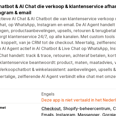
hatbot & AI Chat die verkoop & klantenservice afha
agram & email
tieve AI Chat & AI Chatbot die van klantenservice verkoop 
chat, op WhatsApp, Instagram en email. De AI Agent handelt i
ngen, productaanbevelingen, upsells, retouren & terugbeta
rgt klantenservice 24/7, op alle kanalen. Met custom tools en
e koppelt, van je CRM tot de checkout. Meertalig, zelflere
 AI Agent actief in AI Chatbot & Live Chat op WhatsApp, In
Chat handelt: track & trace, retouren, achteraf betalen, ko
klantenservice beantwoordt: product, maten, maatadvies, 
Verkoopchatbot & winkelassistent: aanbevelingen, upsells 
rtalige, zelflerende AI Agent verbindt elke chat met omze
Engels
Deze app is niet vertaald in het Neder
 met
Checkout
Shopify-beheercentrum
C
Emails, Instagram, Messenger
Gorgia