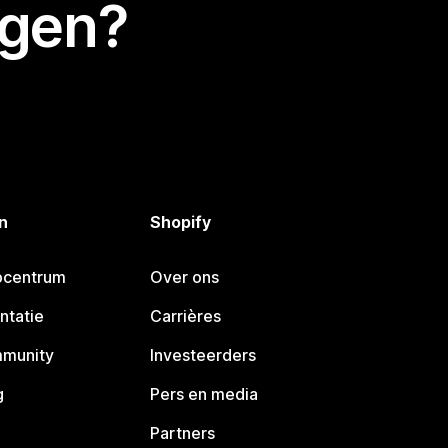
egen?
n
Shopify
pcentrum
Over ons
ntatie
Carrières
mmunity
Investeerders
g
Pers en media
Partners