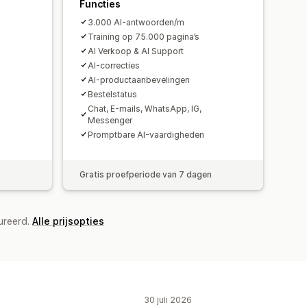
ng
Chatstromen
Agentavatar
Functies
3.000 AI-antwoorden/m
Training op 75.000 pagina’s
AI Verkoop & AI Support
AI-correcties
AI-productaanbevelingen
Bestelstatus
Chat, E-mails, WhatsApp, IG,
Messenger
Promptbare AI-vaardigheden
n
Gratis proefperiode van 7 dagen
ureerd.
Alle prijsopties
30 juli 2026