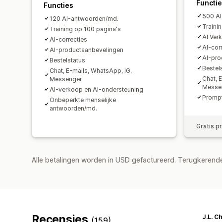
Functi
Functies
500 A
120 AI-antwoorden/md.
Traini
Training op 100 pagina's
AI Ver
AI-correcties
AI-cor
AI-productaanbevelingen
AI-pro
Bestelstatus
Bestel
Chat, E-mails, WhatsApp, IG,
Chat, 
Messenger
Messe
AI-verkoop en AI-ondersteuning
Prompt
Onbeperkte menselijke
antwoorden/md.
Gratis p
Alle betalingen worden in USD gefactureerd. Terugkeren
Recensies
J.L. C
(159)