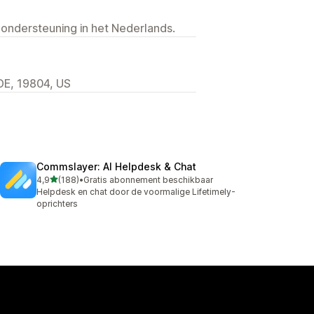
 ondersteuning in het Nederlands.
E, 19804, US
Commslayer: AI Helpdesk & Chat
van 5 sterren
4,9
(188)
•
Gratis abonnement beschikbaar
188 recensies in totaal
Helpdesk en chat door de voormalige Lifetimely-
oprichters