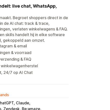
ndelt: live chat, WhatsApp,
maakt. Begroet shoppers direct in de
n de AI chat: track & trace,
lingen, verlaten winkelwagens & FAQ.
 skills handelt hij in elke software
nd, gekoppeld aan omzet.
stagram & email
rtingen & voorraad
verzending & FAQ
& winkelwagenherstel
t, 24/7 op AI Chat
lands
hatGPT, Claude
s, Zendesk, Re:amaze