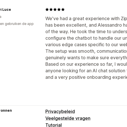
i Luce
a
We've had a great experience with Zi
en gebruiken de app
has been excellent, and Alessandro ha
of the way. He took the time to under
configure the chatbot to handle our un
various edge cases specific to our web
The setup was smooth, communication 
genuinely wants to make sure everythi
Based on our experience so far, I wou
anyone looking for an AI chat solution 
and a very positive onboarding experi
ronnen
Privacybeleid
Veelgestelde vragen
Tutorial