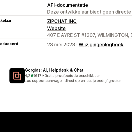
API-documentatie
Deze ontwikkelaar biedt geen directe
kelaar
ZIPCHAT INC
Website
407 E AYRE ST #1207, WILMINGTON, D
roduceerd
23 mei 2023 ·
Wijzigingenlogboek
Gorgias: AI, Helpdesk & Chat
van 5 sterren
4,2
(617)
•
Gratis proefperiode beschikbaar
617 recensies in totaal
Los supportaanvragen direct op en laat je bedrijf groeien.