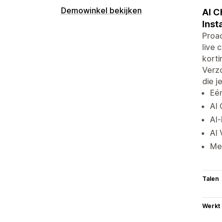
Demowinkel bekijken
AI C
Inst
Proac
live 
korti
Verzo
die j
Eén
AI 
AI-
AI 
Mee
Talen
Werkt