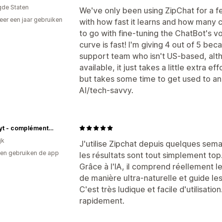
gde Staten
We've only been using ZipChat for a f
er een jaar gebruiken
with how fast it learns and how many 
p
to go with fine-tuning the ChatBot's v
curve is fast! I'm giving 4 out of 5 beca
support team who isn't US-based, alt
available, it just takes a little extra 
but takes some time to get used to an
AI/tech-savvy.
Purphyt - compléments alimentaires
jk
J'utilise Zipchat depuis quelques sema
en gebruiken de app
les résultats sont tout simplement top
Grâce à l'IA, il comprend réellement l
de manière ultra-naturelle et guide les
C'est très ludique et facile d'utilisati
rapidement.