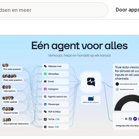
Door apps
ij met uitgelichte afbeeldingen