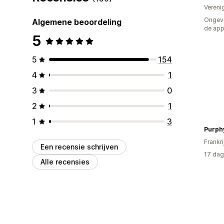
Vereni
Ongeve
Algemene beoordeling
de ap
5
5
154
4
1
3
0
2
1
1
3
Frankri
Een recensie schrijven
17 dag
Alle recensies