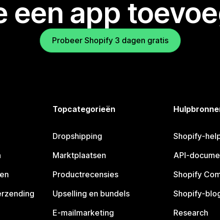
je een app toevo
Probeer Shopify 3 dagen gratis
Topcategorieën
Hulpbronne
Dropshipping
Shopify-hel
n
Marktplaatsen
API-docume
pen
Productrecensies
Shopify Co
erzending
Upselling en bundels
Shopify-blo
E-mailmarketing
Research