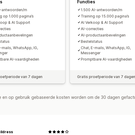
Chatknoppen
Tagging
Chattoewijzi
es
Functies
I-antwoorden/m
1.500 AI-antwoorden/m
ng op 1.000 pagina’s
Training op 15.000 pagina’s
koop & AI Support
AI Verkoop & AI Support
recties
AI-correcties
ductaanbevelingen
AI-productaanbevelingen
status
Bestelstatus
E-mails, WhatsApp, IG,
Chat, E-mails, WhatsApp, IG,
nger
Messenger
bare AI-vaardigheden
Promptbare AI-vaardigheden
roefperiode van 7 dagen
Gratis proefperiode van 7 dage
de en op gebruik gebaseerde kosten worden om de 30 dagen gefact
hildress