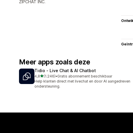
ZIPCHAT INC.
Ontwik
Geïnt
Meer apps zoals deze
Tidio ‑ Live Chat & AI Chatbot
van 5 sterren
4,8
(1.246)
•
Gratis abonnement beschikbaar
1246 recensies in totaal
Help klanten direct met livechat en door AI aangedreven
ondersteuning.