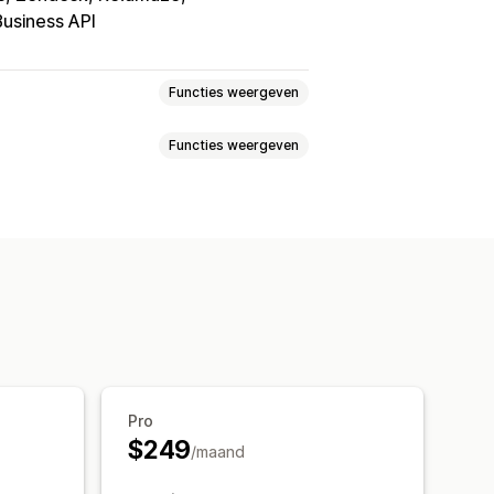
usiness API
Functies weergeven
Functies weergeven
cial media
Meerdere talen
Agentanalytics
Versleuteling
nummer
Social media
Selfservice
gestelde vragen
atie
Kortingen
emplates
AI-antwoorden
Productaanbevelingen
gestelde inbox
Updates van bestellingen
baseerde triggers
Escalatie
 volgen
Klantmeldingen
Pro
$249
Meerdere winkels
Analytics
/maand
s
Chatvenster
Welkomstberichten