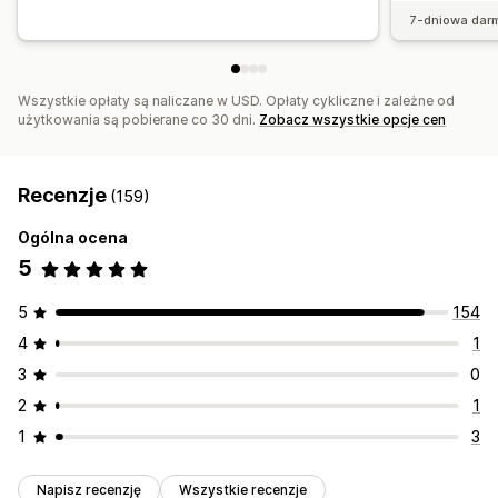
Przypisanie czatu
Przepływ czatu
Awatar agenta
7-dniowa dar
Wszystkie opłaty są naliczane w USD. Opłaty cykliczne i zależne od
użytkowania są pobierane co 30 dni.
Zobacz wszystkie opcje cen
Recenzje
(159)
Ogólna ocena
5
5
154
4
1
3
0
2
1
1
3
Napisz recenzję
Wszystkie recenzje