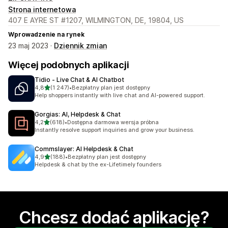
Strona internetowa
407 E AYRE ST #1207, WILMINGTON, DE, 19804, US
Wprowadzenie na rynek
23 maj 2023 ·
Dziennik zmian
Więcej podobnych aplikacji
Tidio ‑ Live Chat & AI Chatbot
na 5 gwiazdek
4,8
(1 247)
•
Bezpłatny plan jest dostępny
Łączna liczba recenzji: 1247
Help shoppers instantly with live chat and AI-powered support.
Gorgias: AI, Helpdesk & Chat
na 5 gwiazdek
4,2
(618)
•
Dostępna darmowa wersja próbna
Łączna liczba recenzji: 618
Instantly resolve support inquiries and grow your business.
Commslayer: AI Helpdesk & Chat
na 5 gwiazdek
4,9
(188)
•
Bezpłatny plan jest dostępny
Łączna liczba recenzji: 188
Helpdesk & chat by the ex-Lifetimely founders
Chcesz dodać aplikację?