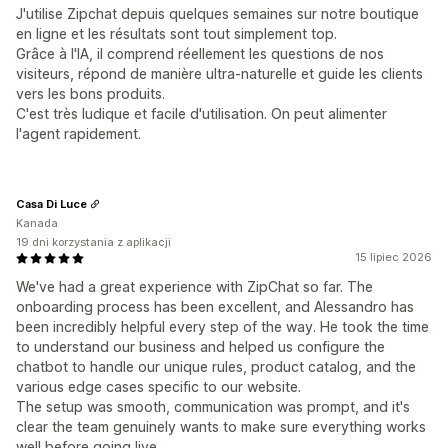
J'utilise Zipchat depuis quelques semaines sur notre boutique
en ligne et les résultats sont tout simplement top.
Grâce à l'IA, il comprend réellement les questions de nos
visiteurs, répond de manière ultra-naturelle et guide les clients
vers les bons produits.
C'est très ludique et facile d'utilisation. On peut alimenter
l'agent rapidement.
Casa Di Luce
Kanada
19 dni korzystania z aplikacji
15 lipiec 2026
We've had a great experience with ZipChat so far. The
onboarding process has been excellent, and Alessandro has
been incredibly helpful every step of the way. He took the time
to understand our business and helped us configure the
chatbot to handle our unique rules, product catalog, and the
various edge cases specific to our website.
The setup was smooth, communication was prompt, and it's
clear the team genuinely wants to make sure everything works
well before going live.