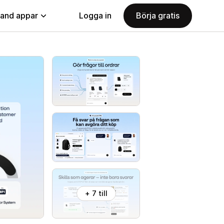
land appar
Logga in
Börja gratis
+ 7 till