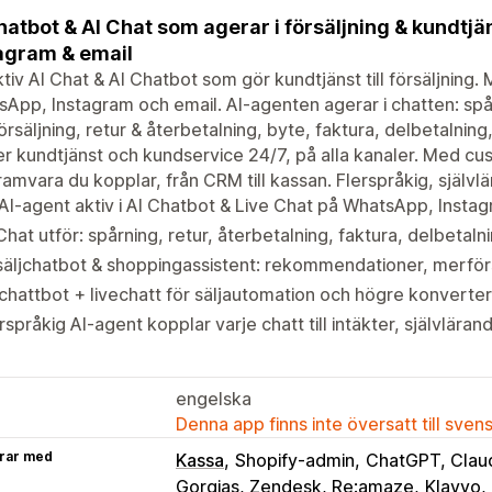
hatbot & AI Chat som agerar i försäljning & kundtjä
agram & email
tiv AI Chat & AI Chatbot som gör kundtjänst till försäljning. 
App, Instagram och email. AI-agenten agerar i chatten: sp
rsäljning, retur & återbetalning, byte, faktura, delbetalning
r kundtjänst och kundservice 24/7, på alla kanaler. Med custo
amvara du kopplar, från CRM till kassan. Flerspråkig, självlär
AI-agent aktiv i AI Chatbot & Live Chat på WhatsApp, Insta
Chat utför: spårning, retur, återbetalning, faktura, delbetaln
säljchatbot & shoppingassistent: rekommendationer, merför
chattbot + livechatt för säljautomation och högre konverter
rspråkig AI-agent kopplar varje chatt till intäkter, självläran
engelska
Denna app finns inte översatt till sven
rar med
Kassa
Shopify-admin
ChatGPT, Clau
Gorgias, Zendesk, Re:amaze
Klavyo,