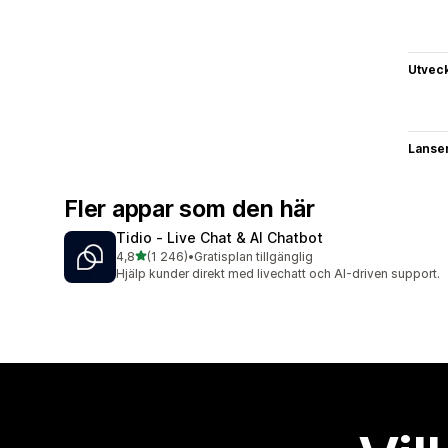
Utvec
Lanse
Fler appar som den här
Tidio ‑ Live Chat & AI Chatbot
av 5 stjärnor
4,8
(1 246)
•
Gratisplan tillgänglig
1246 recensioner totalt
Hjälp kunder direkt med livechatt och AI-driven support.