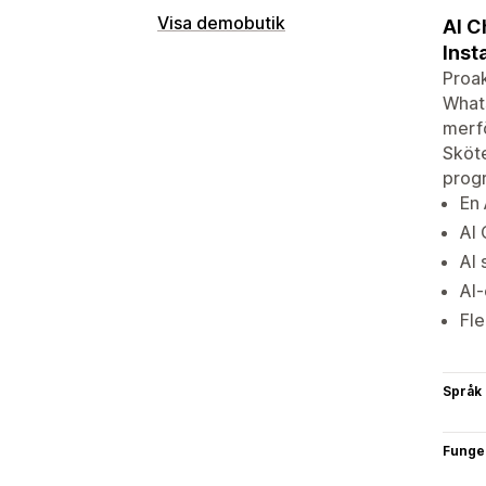
Visa demobutik
AI C
Inst
Proak
Whats
merfö
Sköte
progr
En 
AI 
AI 
AI-
Fle
Språk
Funge