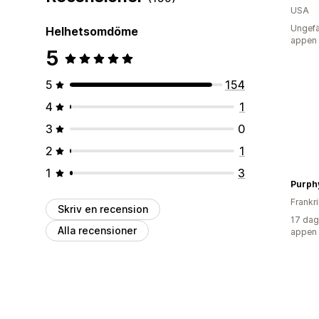
USA
Ungefä
Helhetsomdöme
appen
5
5
154
4
1
3
0
2
1
1
3
Frankr
Skriv en recension
17 dag
Alla recensioner
appen