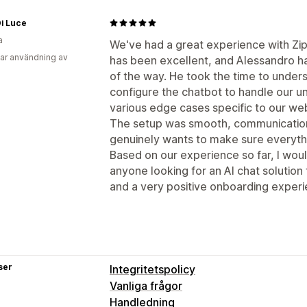
i Luce
a
We've had a great experience with Zi
ar användning av
has been excellent, and Alessandro ha
of the way. He took the time to under
configure the chatbot to handle our un
various edge cases specific to our web
The setup was smooth, communication 
genuinely wants to make sure everythi
Based on our experience so far, I wou
anyone looking for an AI chat solution 
and a very positive onboarding experi
ser
Integritetspolicy
Vanliga frågor
Handledning