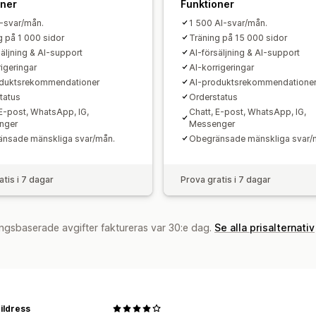
Välkomstmeddelanden
Chattknappa
oner
Funktioner
Chattflöden
Agent avatar
-svar/mån.
1 500 AI-svar/mån.
g på 1 000 sidor
Träning på 15 000 sidor
säljning & AI-support
AI-försäljning & AI-support
rigeringar
AI-korrigeringar
oduktsrekommendationer
AI-produktsrekommendatione
tatus
Orderstatus
 E-post, WhatsApp, IG,
Chatt, E-post, WhatsApp, IG,
nger
Messenger
nsade mänskliga svar/mån.
Obegränsade mänskliga svar/
atis i 7 dagar
Prova gratis i 7 dagar
ngsbaserade avgifter faktureras var 30:e dag.
Se alla prisalternativ
hildress