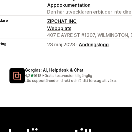
Appdokumentation
Den här utvecklaren erbjuder inte dir
klare
ZIPCHAT INC
Webbplats
407 E AYRE ST #1207, WILMINGTON, D
ring
23 maj 2023 ·
Ändringslogg
Gorgias: AI, Helpdesk & Chat
av 5 stjärnor
4,2
(618)
•
Gratis testversion tillgänglig
618 recensioner totalt
Lös supportärenden direkt och få ditt företag att växa.