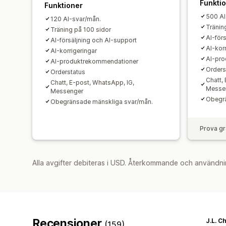
Funkti
Funktioner
500 AI
120 AI-svar/mån.
Tränin
Träning på 100 sidor
AI-för
AI-försäljning och AI-support
AI-kor
AI-korrigeringar
AI-pr
AI-produktrekommendationer
Orders
Orderstatus
Chatt,
Chatt, E-post, WhatsApp, IG,
Messe
Messenger
Obegrä
Obegränsade mänskliga svar/mån.
Prova gr
Alla avgifter debiteras i USD. Återkommande och användni
Recensioner
J.L. C
(159)