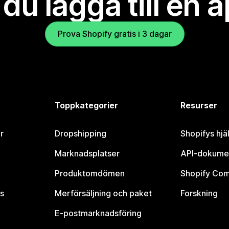
l du lägga till en 
Prova Shopify gratis i 3 dagar
Toppkategorier
Resurser
r
Dropshipping
Shopifys hjä
Marknadsplatser
API-dokume
Produktomdömen
Shopify Co
s
Merförsäljning och paket
Forskning
E-postmarknadsföring