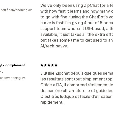
We've only been using ZipChat for a f
r ett år användning av
with how fast it learns and how many 
to go with fine-tuning the ChatBot's v
curve is fast! I'm giving 4 out of 5 beca
support team who isn't US-based, alt
available, it just takes a little extra 
but takes some time to get used to an
AI/tech-savvy.
Purphyt - compléments alimentaires
ike
J'utilise Zipchat depuis quelques sema
ar användning av
les résultats sont tout simplement top
Grâce à l'IA, il comprend réellement l
de manière ultra-naturelle et guide les
C'est très ludique et facile d'utilisati
rapidement.