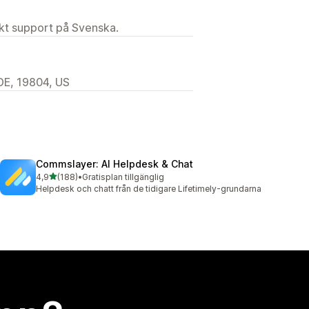
ekt support på Svenska.
E, 19804, US
Commslayer: AI Helpdesk & Chat
av 5 stjärnor
4,9
(188)
•
Gratisplan tillgänglig
188 recensioner totalt
Helpdesk och chatt från de tidigare Lifetimely-grundarna