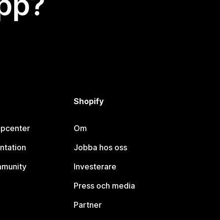
app?
Shopify
lpcenter
Om
ntation
Jobba hos oss
mmunity
Investerare
Press och media
Partner