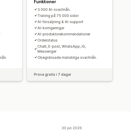
r
Taggning
Chattuppdrag
Funktioner
3 000 AI-svar/mån.
Träning på 75 000 sidor
AI-försäljning & AI-support
AI-korrigeringar
r
AI-produktsrekommendationer
Orderstatus
Chatt, E-post, WhatsApp, IG,
Messenger
mån.
Obegränsade mänskliga svar/mån.
Prova gratis i 7 dagar
30 juli 2026