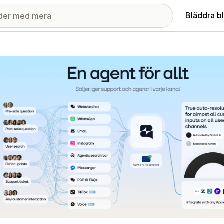
Bläddra b
ri med utvalda bilder