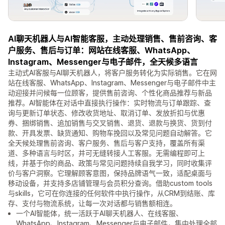
AI聊天机器人与AI智能客服，主动处理销售、售前咨询、客
户服务、售后与订单：网站在线客服、WhatsApp、
Instagram、Messenger与电子邮件，全天候多语言
主动式AI客服与AI聊天机器人，将客户服务转化为实际销售。它在网
站在线客服、WhatsApp、Instagram、Messenger与电子邮件中主
动迎接并问候每一位顾客，提供售前咨询、个性化商品推荐与新品
推荐。AI智能体在对话中直接执行操作：实时物流与订单跟踪、查
询与更新订单状态、修改收货地址、取消订单、发放折扣与优惠
券、捆绑销售、追加销售与交叉销售、退货、退款与换货、货到付
款、开具发票、缺货通知、购物车挽回以及常见问题自动解答。它
全天候处理售前咨询、客户服务、售后与客户支持，覆盖所有渠
道、多种语言与时区，并可无缝转接人工客服。无需编程即可上
线，并基于你的商品、政策与常见问题持续自我学习，同时收集评
价与客户洞察。它理解顾客意图，保持品牌语气一致，适配桌面与
移动设备，并支持多店铺管理与会员积分查询。借助custom tools
与skills，它可在你连接的任何软件中执行操作，从CRM到结账、库
存、支付与物流系统，让每一次对话都与销售额相连。
一个AI智能体，统一活跃于AI聊天机器人、在线客服、
WhatsApp、Instagram、Messenger与电子邮件，集中处理全部