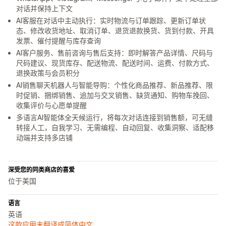
对话并保持上下文
AI客服在对话中主动执行：实时物流与订单跟踪、更新订单状
态、修改收货地址、取消订单、退货退款换货、货到付款、开具
发票、催付提醒与库存查询
AI客户服务、售前咨询与售后支持：即时解答产品详情、尺码与
尺码建议、现货库存、配送物流、配送时间、运费、付款方式、
退换政策与会员积分
AI销售聊天机器人与智能导购：个性化商品推荐、新品推荐、限
时促销、捆绑销售、追加与交叉销售、缺货通知、购物车挽回、
收集评价与心愿单提醒
多语言AI智能体全天候运行，将每次对话连接到销售额，可无缝
转接人工，自我学习、无需编程、自动回复、收集洞察、适配移
动端并支持多店铺
深受您的同类商店的喜爱
位于美国
语言
英语
这款应用未翻译成简体中文