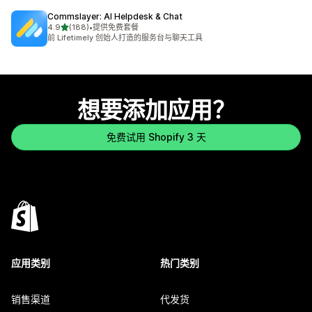
Commslayer: AI Helpdesk & Chat
星（满分 5 星）
4.9
(188)
•
提供免费套餐
总共 188 条评论
前 Lifetimely 创始人打造的服务台与聊天工具
想要添加应用？
免费试用 Shopify 3 天
应用类别
热门类别
销售渠道
代发货