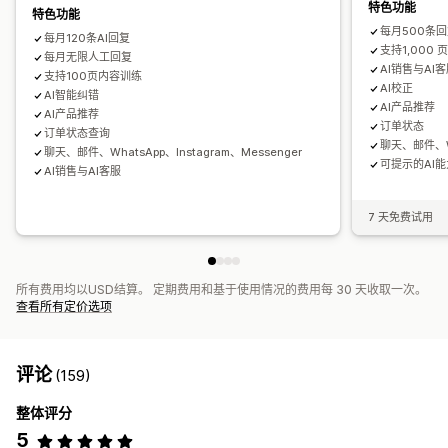
特色功能
特色功能
每月500条
每月120条AI回复
支持1,000 
每月无限人工回复
AI销售与AI
支持100页内容训练
AI校正
AI智能纠错
AI产品推荐
AI产品推荐
订单状态
订单状态查询
聊天、邮件、Wh
聊天、邮件、WhatsApp、Instagram、Messenger
可提示的AI能
AI销售与AI客服
7 天免费试用
所有费用均以USD结算。 定期费用和基于使用情况的费用每 30 天收取一次。
查看所有定价选项
评论
(159)
整体评分
5