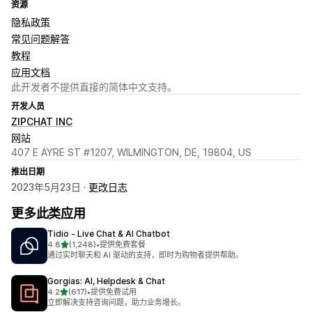
资源
隐私政策
常见问题解答
教程
应用文档
此开发者不提供直接的简体中文支持。
开发人员
ZIPCHAT INC
网站
407 E AYRE ST #1207, WILMINGTON, DE, 19804, US
推出日期
2023年5月23日 ·
更改日志
更多此类应用
Tidio ‑ Live Chat & AI Chatbot
星（满分 5 星）
4.8
(1,248)
•
提供免费套餐
总共 1248 条评论
通过实时聊天和 AI 驱动的支持，即时为购物者提供帮助。
Gorgias: AI, Helpdesk & Chat
星（满分 5 星）
4.2
(617)
•
提供免费试用
总共 617 条评论
立即解决支持咨询问题，助力业务增长。