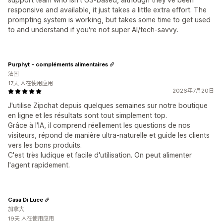
responsive and available, it just takes a little extra effort. The
prompting system is working, but takes some time to get used
to and understand if you're not super AI/tech-savvy.
Purphyt - compléments alimentaires
法国
17天 人在使用应用
2026年7月20日
J'utilise Zipchat depuis quelques semaines sur notre boutique
en ligne et les résultats sont tout simplement top.
Grâce à l'IA, il comprend réellement les questions de nos
visiteurs, répond de manière ultra-naturelle et guide les clients
vers les bons produits.
C'est très ludique et facile d'utilisation. On peut alimenter
l'agent rapidement.
Casa Di Luce
加拿大
19天 人在使用应用