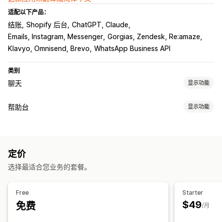
适配以下产品：
结账
Shopify 后台
ChatGPT, Claude
Emails, Instagram, Messenger
Gorgias, Zendesk, Re:amaze
Klavyo, Omnisend, Brevo
WhatsApp Business API
类别
聊天
显示功能
实时消息传送
帮助台
显示功能
AI 聊天机器人
在线聊天
通过电子邮件发送聊天内容
社交媒体
渠道
多语言
实时翻译
行为跟踪
代理分析
加密
客户洞察
电子邮件
在线聊天
聊天机器人
电话
社交媒体
自助服务
自动回复
定价
帮助中心
联系表
常见问题解答
弃购恢复
货到付款验证
折扣
常见问题解答
问候
产品推荐
选择最适合您业务的套餐。
工作流程自动化
快速回复
检查请求
订单更新
交叉销售
增销
问卷调查
自动回复
回复模板
AI 回复
AI 摘要
票务
统一收件箱
自动分配
Free
Starter
自定义
基于规则的触发器
升级
标记
垃圾邮件检测
订单跟踪
客户通知
$49
免费
/月
颜色和字体
表情符号和贴纸
聊天窗口
欢迎消息
聊天按钮
标记
反馈问卷
多语言
多个商店
分析
报告
聊天分配
聊天流程
代理头像