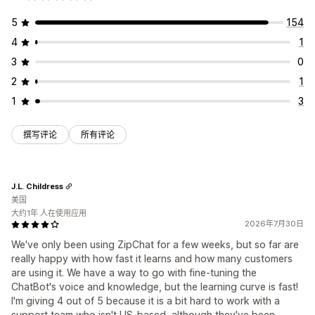
5
154
4
1
3
0
2
1
1
3
撰写评论
所有评论
J.L. Childress
美国
大约1年 人在使用应用
2026年7月30日
We've only been using ZipChat for a few weeks, but so far are
really happy with how fast it learns and how many customers
are using it. We have a way to go with fine-tuning the
ChatBot's voice and knowledge, but the learning curve is fast!
I'm giving 4 out of 5 because it is a bit hard to work with a
support team who isn't US-based, although they've been