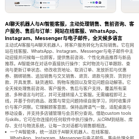
AI聊天机器人与AI智能客服，主动处理销售、售前咨询、客
户服务、售后与订单：网站在线客服、WhatsApp、
Instagram、Messenger与电子邮件，全天候多语言
主动式AI客服与AI聊天机器人，将客户服务转化为实际销售。它在网
站在线客服、WhatsApp、Instagram、Messenger与电子邮件中主
动迎接并问候每一位顾客，提供售前咨询、个性化商品推荐与新品
推荐。AI智能体在对话中直接执行操作：实时物流与订单跟踪、查
询与更新订单状态、修改收货地址、取消订单、发放折扣与优惠
券、捆绑销售、追加销售与交叉销售、退货、退款与换货、货到付
款、开具发票、缺货通知、购物车挽回以及常见问题自动解答。它
全天候处理售前咨询、客户服务、售后与客户支持，覆盖所有渠
道、多种语言与时区，并可无缝转接人工客服。无需编程即可上
线，并基于你的商品、政策与常见问题持续自我学习，同时收集评
价与客户洞察。它理解顾客意图，保持品牌语气一致，适配桌面与
移动设备，并支持多店铺管理与会员积分查询。借助custom tools
与skills，它可在你连接的任何软件中执行操作，从CRM到结账、库
存、支付与物流系统，让每一次对话都与销售额相连。
一个AI智能体，统一活跃于AI聊天机器人、在线客服、
WhatsApp、Instagram、Messenger与电子邮件，集中处理全部