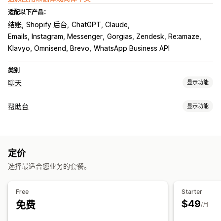
适配以下产品：
结账
Shopify 后台
ChatGPT, Claude
Emails, Instagram, Messenger
Gorgias, Zendesk, Re:amaze
Klavyo, Omnisend, Brevo
WhatsApp Business API
类别
聊天
显示功能
实时消息传送
帮助台
显示功能
AI 聊天机器人
在线聊天
通过电子邮件发送聊天内容
社交媒体
渠道
多语言
实时翻译
行为跟踪
代理分析
加密
客户洞察
电子邮件
在线聊天
聊天机器人
电话
社交媒体
自助服务
自动回复
定价
帮助中心
联系表
常见问题解答
弃购恢复
货到付款验证
折扣
常见问题解答
问候
产品推荐
选择最适合您业务的套餐。
工作流程自动化
快速回复
检查请求
订单更新
交叉销售
增销
问卷调查
自动回复
回复模板
AI 回复
AI 摘要
票务
统一收件箱
自动分配
Free
Starter
自定义
基于规则的触发器
升级
标记
垃圾邮件检测
订单跟踪
客户通知
$49
免费
/月
颜色和字体
表情符号和贴纸
聊天窗口
欢迎消息
聊天按钮
标记
反馈问卷
多语言
多个商店
分析
报告
聊天分配
聊天流程
代理头像