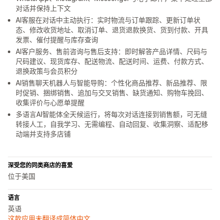
对话并保持上下文
AI客服在对话中主动执行：实时物流与订单跟踪、更新订单状
态、修改收货地址、取消订单、退货退款换货、货到付款、开具
发票、催付提醒与库存查询
AI客户服务、售前咨询与售后支持：即时解答产品详情、尺码与
尺码建议、现货库存、配送物流、配送时间、运费、付款方式、
退换政策与会员积分
AI销售聊天机器人与智能导购：个性化商品推荐、新品推荐、限
时促销、捆绑销售、追加与交叉销售、缺货通知、购物车挽回、
收集评价与心愿单提醒
多语言AI智能体全天候运行，将每次对话连接到销售额，可无缝
转接人工，自我学习、无需编程、自动回复、收集洞察、适配移
动端并支持多店铺
深受您的同类商店的喜爱
位于美国
语言
英语
这款应用未翻译成简体中文