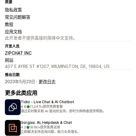
资源
隐私政策
常见问题解答
教程
应用文档
此开发者不提供直接的简体中文支持。
开发人员
ZIPCHAT INC
网站
407 E AYRE ST #1207, WILMINGTON, DE, 19804, US
推出日期
2023年5月23日 ·
更改日志
更多此类应用
Tidio ‑ Live Chat & AI Chatbot
星（满分 5 星）
4.8
(1,247)
•
提供免费套餐
总共 1247 条评论
通过实时聊天和 AI 驱动的支持，即时为购物者提供帮助。
Gorgias: AI, Helpdesk & Chat
星（满分 5 星）
4.2
(618)
•
提供免费试用
总共 618 条评论
立即解决支持咨询问题，助力业务增长。