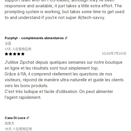
responsive and available, it just takes a little extra effort. The
prompting system is working, but takes some time to get used
to and understand if you're not super AI/tech-savvy.
Purphyt - compléments alimentaires
法国
17天 人在使用应用
2026年7月20日
J'utilise Zipchat depuis quelques semaines sur notre boutique
en ligne et les résultats sont tout simplement top.
Grâce à l'IA, il comprend réellement les questions de nos
visiteurs, répond de manière ultra-naturelle et guide les clients
vers les bons produits.
C'est très ludique et facile d'utilisation. On peut alimenter
l'agent rapidement.
Casa Di Luce
加拿大
19天 人在使用应用