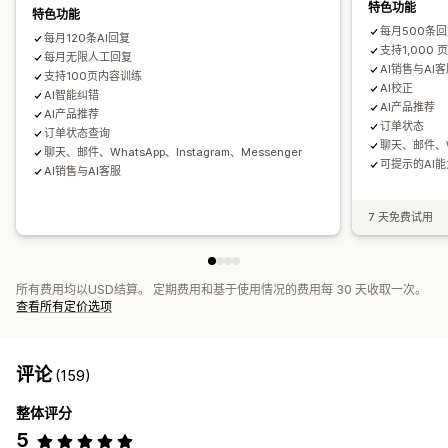
特色功能
特色功能
每月500条
每月120条AI回复
支持1,000 
每月无限人工回复
AI销售与AI
支持100页内容训练
AI校正
AI智能纠错
AI产品推荐
AI产品推荐
订单状态
订单状态查询
聊天、邮件、Wh
聊天、邮件、WhatsApp、Instagram、Messenger
可提示的AI能
AI销售与AI客服
7 天免费试用
所有费用均以USD结算。 定期费用和基于使用情况的费用每 30 天收取一次。
查看所有定价选项
评论
(159)
整体评分
5