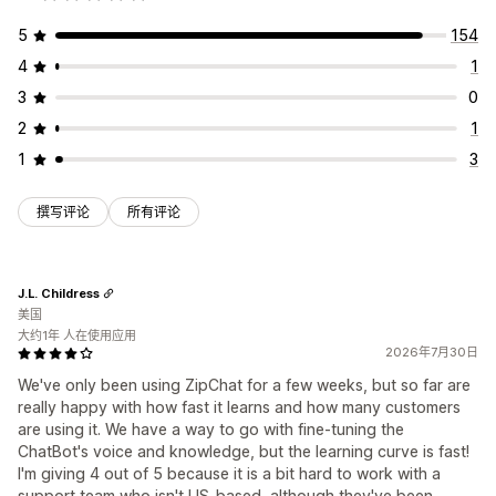
5
154
4
1
3
0
2
1
1
3
撰写评论
所有评论
J.L. Childress
美国
大约1年 人在使用应用
2026年7月30日
We've only been using ZipChat for a few weeks, but so far are
really happy with how fast it learns and how many customers
are using it. We have a way to go with fine-tuning the
ChatBot's voice and knowledge, but the learning curve is fast!
I'm giving 4 out of 5 because it is a bit hard to work with a
support team who isn't US-based, although they've been