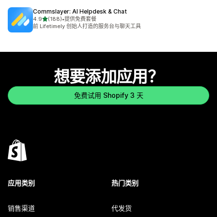
Commslayer: AI Helpdesk & Chat
星（满分 5 星）
4.9
(188)
•
提供免费套餐
总共 188 条评论
前 Lifetimely 创始人打造的服务台与聊天工具
想要添加应用？
免费试用 Shopify 3 天
应用类别
热门类别
销售渠道
代发货