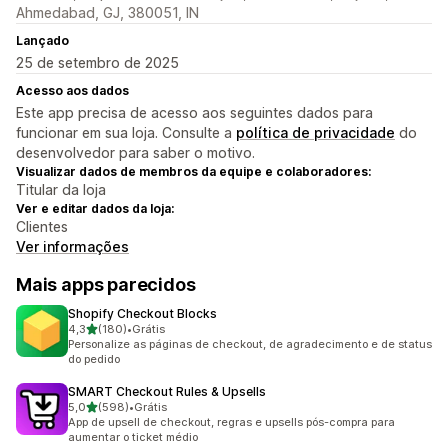
Ahmedabad, GJ, 380051, IN
Lançado
25 de setembro de 2025
Acesso aos dados
Este app precisa de acesso aos seguintes dados para
funcionar em sua loja. Consulte a
política de privacidade
do
desenvolvedor para saber o motivo.
Visualizar dados de membros da equipe e colaboradores:
Titular da loja
Ver e editar dados da loja:
Clientes
Ver informações
Mais apps parecidos
Shopify Checkout Blocks
de 5 estrelas
4,3
(180)
•
Grátis
180 avaliações ao todo
Personalize as páginas de checkout, de agradecimento e de status
do pedido
SMART Checkout Rules & Upsells
de 5 estrelas
5,0
(598)
•
Grátis
598 avaliações ao todo
App de upsell de checkout, regras e upsells pós-compra para
aumentar o ticket médio