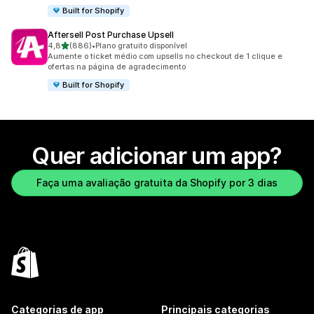
Built for Shopify
Aftersell Post Purchase Upsell
de 5 estrelas
4,8
(886)
•
Plano gratuito disponível
886 avaliações ao todo
Aumente o ticket médio com upsells no checkout de 1 clique e
ofertas na página de agradecimento
Built for Shopify
Quer adicionar um app?
Faça uma avaliação gratuita da Shopify por 3 dias
Categorias de app
Principais categorias