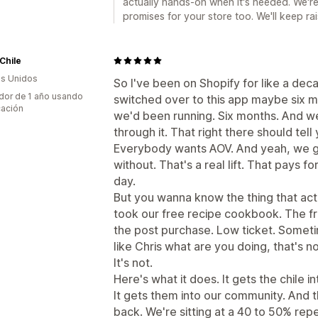
actually hands-on when it's needed. We're t
promises for your store too. We'll keep rai
Chile
s Unidos
So I've been on Shopify for like a de
dor de 1 año usando
switched over to this app maybe six m
cación
we'd been running. Six months. And 
through it. That right there should tel
Everybody wants AOV. And yeah, we get
without. That's a real lift. That pays 
day.
But you wanna know the thing that ac
took our free recipe cookbook. The fr
the post purchase. Low ticket. Sometim
like Chris what are you doing, that's n
It's not.
Here's what it does. It gets the chile i
It gets them into our community. And t
back. We're sitting at a 40 to 50% rep