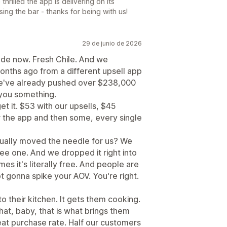
hrilled the app is delivering on its
sing the bar - thanks for being with us!
29 de junio de 2026
cade now. Fresh Chile. And we
onths ago from a different upsell app
we've already pushed over $238,000
l you something.
 it. $53 with our upsells, $45
for the app and then some, every single
tually moved the needle for us? We
ee one. And we dropped it right into
es it's literally free. And people are
ot gonna spike your AOV. You're right.
nto their kitchen. It gets them cooking.
hat, baby, that is what brings them
eat purchase rate. Half our customers