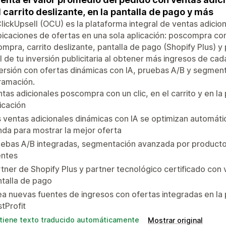
l carrito deslizante, en la pantalla de pago y más
ickUpsell (OCU) es la plataforma integral de ventas adicio
bicaciones de ofertas en una sola aplicación: poscompra con
mpra, carrito deslizante, pantalla de pago (Shopify Plus) 
I de tu inversión publicitaria al obtener más ingresos de c
rsión con ofertas dinámicas con IA, pruebas A/B y segmen
ramación.
tas adicionales poscompra con un clic, en el carrito y en la
icación
 ventas adicionales dinámicas con IA se optimizan automáti
nda para mostrar la mejor oferta
ebas A/B integradas, segmentación avanzada por producto, 
entes
tner de Shopify Plus y partner tecnológico certificado con v
talla de pago
a nuevas fuentes de ingresos con ofertas integradas en l
tProfit
tiene texto traducido automáticamente
Mostrar original