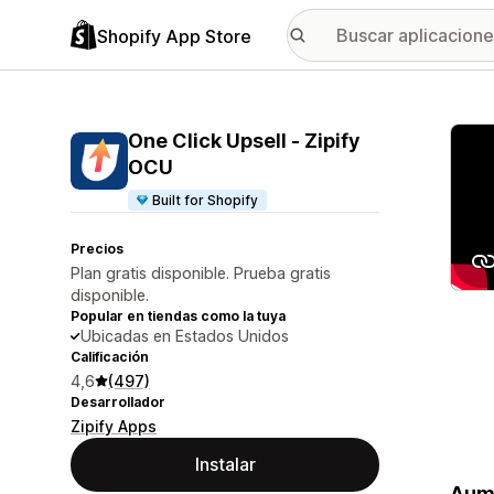
Shopify App Store
Galer
One Click Upsell ‑ Zipify
OCU
Built for Shopify
Precios
Plan gratis disponible. Prueba gratis
disponible.
Popular en tiendas como la tuya
Ubicadas en Estados Unidos
Calificación
4,6
(497)
Desarrollador
Zipify Apps
Instalar
Aume