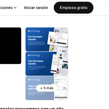
aciones
Iniciar sesión
Empieza gratis
+ 5 más
onales poscompra con un clic,