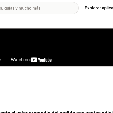
Explorar aplic
ía de imágenes destacadas
nta el valor promedio del pedido con ventas adici