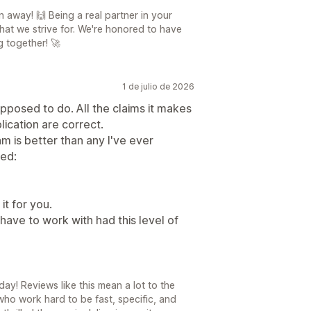
n away! 🙌 Being a real partner in your
what we strive for. We're honored to have
g together! 🚀
1 de julio de 2026
upposed to do. All the claims it makes
ication are correct.
 is better than any I've ever
sed:
 it for you.
have to work with had this level of
ay! Reviews like this mean a lot to the
ho work hard to be fast, specific, and