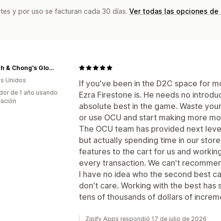
tes y por uso se facturan cada 30 días.
Ver todas las opciones de
Cheech & Chong's Global
s Unidos
If you've been in the D2C space for 
dor de 1 año usando
Ezra Firestone is. He needs no introd
cación
absolute best in the game. Waste your
or use OCU and start making more mo
The OCU team has provided next level 
but actually spending time in our store
features to the cart for us and work
every transaction. We can't recomme
I have no idea who the second best cart
don't care. Working with the best ha
tens of thousands of dollars of increm
Zipify Apps respondió 17 de julio de 2026