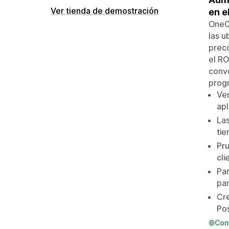
Ver tienda de demostración
en e
OneCl
las u
preco
el RO
conve
prog
Ven
apl
Las
tie
Pru
cli
Par
pan
Cre
Pos
Con