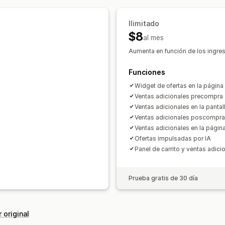
Compras conjuntas frecuentes
Recom
Ilimitado
Mejora de suscripción
$8
al mes
Informes y estadísticas
Aumenta en función de los ingre
Prueba A/B
Tasas de conversión
Re
Funciones
Widget de ofertas en la página
Ventas adicionales precompra
Ventas adicionales en la panta
Ventas adicionales poscompra
Ventas adicionales en la págin
Ofertas impulsadas por IA
Panel de carrito y ventas adicio
Prueba gratis de 30 día
 original