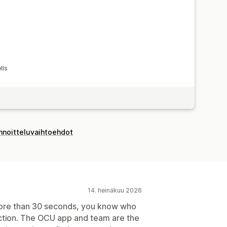
lls
innoitteluvaihtoehdot
14. heinäkuu 2026
more than 30 seconds, you know who
uction. The OCU app and team are the