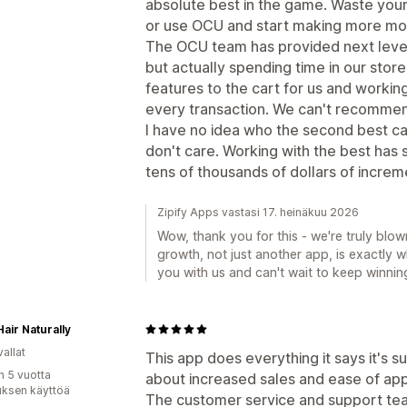
absolute best in the game. Waste your
or use OCU and start making more mo
The OCU team has provided next level 
but actually spending time in our store
features to the cart for us and work
every transaction. We can't recomme
I have no idea who the second best cart
don't care. Working with the best ha
tens of thousands of dollars of increm
Zipify Apps vastasi 17. heinäkuu 2026
Wow, thank you for this - we're truly blow
growth, not just another app, is exactly 
you with us and can't wait to keep winnin
air Naturally
allat
This app does everything it says it's s
n 5 vuotta
about increased sales and ease of appl
uksen käyttöä
The customer service and support team