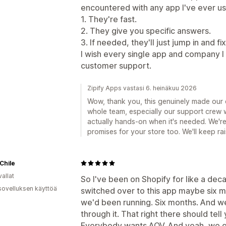
encountered with any app I've ever u
1. They're fast.
2. They give you specific answers.
3. If needed, they'll just jump in and fix
I wish every single app and company I 
customer support.
Zipify Apps vastasi 6. heinäkuu 2026
Wow, thank you, this genuinely made our d
whole team, especially our support crew w
actually hands-on when it's needed. We're t
promises for your store too. We'll keep rai
Chile
allat
So I've been on Shopify for like a de
sovelluksen käyttöä
switched over to this app maybe six m
we'd been running. Six months. And 
through it. That right there should tel
Everybody wants AOV. And yeah, we get