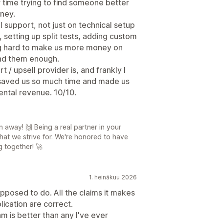
 time trying to find someone better
ney.
support, not just on technical setup
, setting up split tests, adding custom
ing hard to make us more money on
nd them enough.
 / upsell provider is, and frankly I
s saved us so much time and made us
ental revenue. 10/10.
n away! 🙌 Being a real partner in your
what we strive for. We're honored to have
g together! 🚀
1. heinäkuu 2026
upposed to do. All the claims it makes
ication are correct.
 is better than any I've ever