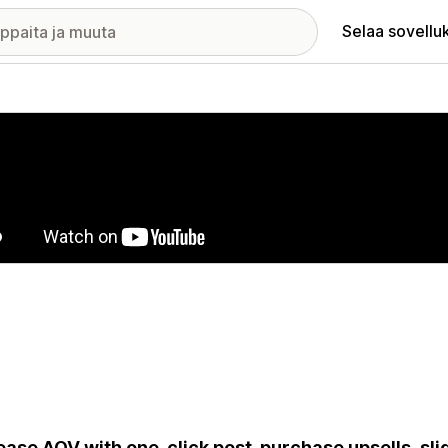
Selaa sovellu
elykuvagalleria
ease AOV with one-click post-purchase upsells, sli