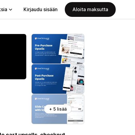
ksia
Kirjaudu sisään
Aloita maksutta
+ 5 lisää
de cart upsells, checkout