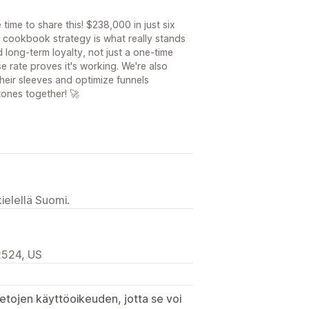
 time to share this! $238,000 in just six
he cookbook strategy is what really stands
d long-term loyalty, not just a one-time
rate proves it's working. We're also
their sleeves and optimize funnels
tones together! 🚀
ielellä Suomi.
12524, US
etojen käyttöoikeuden, jotta se voi