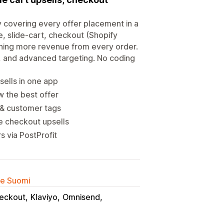
y covering every offer placement in a
, slide-cart, checkout (Shopify
rning more revenue from every order.
g, and advanced targeting. No coding
sells in one app
w the best offer
e & customer tags
ve checkout upsells
 via PostProfit
lle Suomi
eckout
Klaviyo
Omnisend