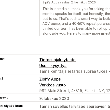
Zipify Apps vastasi 2. heinäkuu 2026
This is incredible, thank you for taking the
months speaks for itself, but honestly, t
out to us. That's such a smart way to buil
AOV bump, and a 40-50% repeat purchase 
thrilled our team has been able to roll up 
alongside you. Here's to many more miles
sit
Tietosuojakäytäntö
Usein kysyttyä
Tämä kehittäjä ei tarjoa suoraa tukea k
äjä
Zipify Apps
Verkkosivusto
982 Main Street, 4-315, Fishkill, NY, 
erattu
9. lokakuu 2020
en käyttöoikeus
Tämän sovellus tarvitsee seuraavien ti