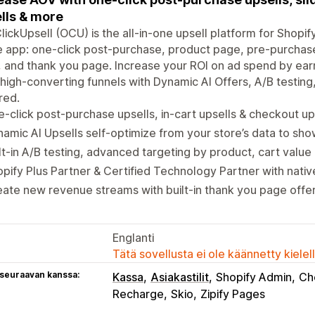
lls & more
ickUpsell (OCU) is the all-in-one upsell platform for Shopif
e app: one-click post-purchase, product page, pre-purchase
, and thank you page. Increase your ROI on ad spend by ea
 high-converting funnels with Dynamic AI Offers, A/B testin
red.
-click post-purchase upsells, in-cart upsells & checkout up
amic AI Upsells self-optimize from your store’s data to sho
lt-in A/B testing, advanced targeting by product, cart valu
pify Plus Partner & Certified Technology Partner with nati
ate new revenue streams with built-in thank you page offers
Englanti
Tätä sovellusta ei ole käännetty kiele
 seuraavan kanssa:
Kassa
Asiakastilit
Shopify Admin
Ch
Recharge
Skio
Zipify Pages