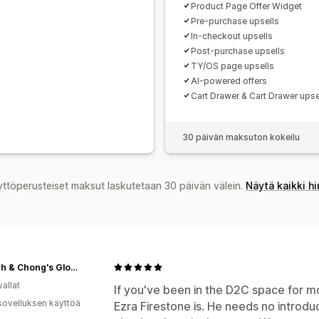
Product Page Offer Widget
Pre-purchase upsells
In-checkout upsells
Post-purchase upsells
TY/OS page upsells
AI-powered offers
Cart Drawer & Cart Drawer upse
30 päivän maksuton kokeilu
yttöperusteiset maksut laskutetaan 30 päivän välein.
Näytä kaikki h
Cheech & Chong's Global
allat
If you've been in the D2C space for 
sovelluksen käyttöä
Ezra Firestone is. He needs no introd