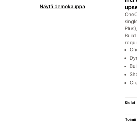
Näytä demokauppa
upse
OneCl
singl
Plus)
Build
requi
One
Dyn
Bui
Sho
Cre
Kielet
Toimii