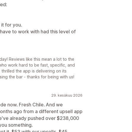
sed:
 it for you.
have to work with had this level of
ay! Reviews like this mean a lot to the
ho work hard to be fast, specific, and
hrilled the app is delivering on its
sing the bar - thanks for being with us!
29. kesäkuu 2026
cade now. Fresh Chile. And we
onths ago from a different upsell app
we've already pushed over $238,000
l you something.
 it. $53 with our upsells, $45