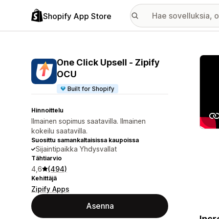
Shopify App Store
Esitt
One Click Upsell ‑ Zipify
OCU
Built for Shopify
Hinnoittelu
Ilmainen sopimus saatavilla. Ilmainen
kokeilu saatavilla.
Suosittu samankaltaisissa kaupoissa
Sijaintipaikka Yhdysvallat
Tähtiarvio
4,6
(494)
Kehittäjä
Zipify Apps
Asenna
Incr