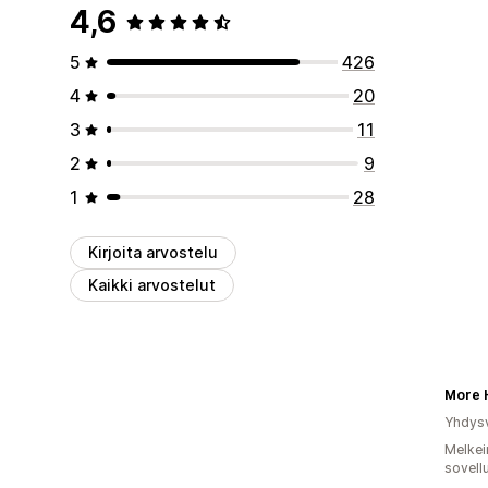
4,6
5
426
4
20
3
11
2
9
1
28
Kirjoita arvostelu
Kaikki arvostelut
More H
Yhdysv
Melkei
sovell