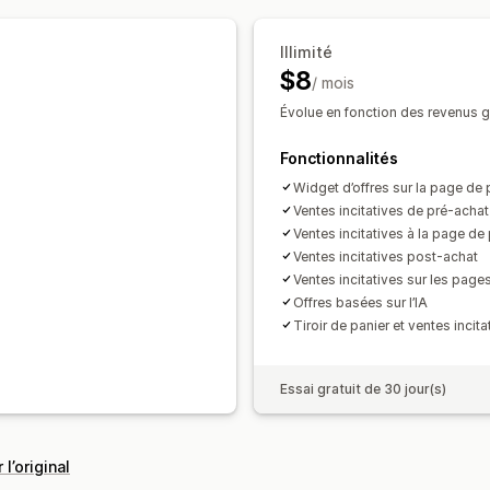
Recommandations basées sur l’IA
Mi
Illimité
Analyses de données
$8
/ mois
Test A/B
Taux de conversion
Entonn
Évolue en fonction des revenus gé
Fonctionnalités
Widget d’offres sur la page de 
Ventes incitatives de pré-achat
Ventes incitatives à la page de
Ventes incitatives post-achat
Ventes incitatives sur les pag
Offres basées sur l’IA
Tiroir de panier et ventes incit
Essai gratuit de 30 jour(s)
 l’original