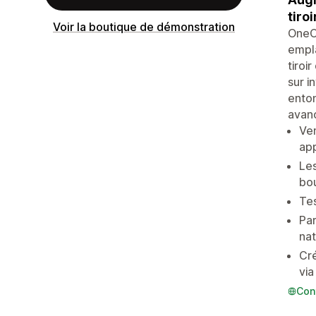
tiro
Voir la boutique de démonstration
OneCl
empla
tiroi
sur i
enton
avanc
Ven
app
Les
bou
Tes
Par
nat
Cré
via
Con