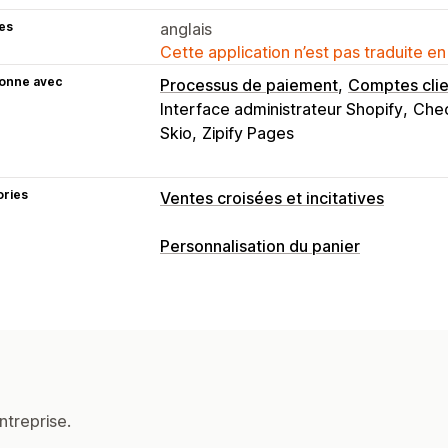
es
anglais
Cette application n’est pas traduite en
ionne avec
Processus de paiement
Comptes clie
Interface administrateur Shopify
Che
Skio
Zipify Pages
ories
Ventes croisées et incitatives
Personnalisation
Personnalisation du panier
Panier vente incitative
Paiement vent
Affichage du panier
Page de produit vente incitative
Page
Styles personnalisés
Règles personn
Compléments en un clic
Panier couli
Champs de code de réduction
Optimi
Règles personnalisées
Panier coulissant
Calculateur de frais
Offres et recommandations
Vente incitative
ntreprise.
Compléments au produit
Recommanda
Expédition gratuite
Barre d’expéditi
Produits fréquemment achetés ense