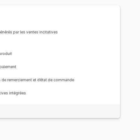
se à niveau de l’abonnement
oir des performances
nérés par les ventes incitatives
produit
 paiement
es de remerciement et d’état de commande
atives intégrées