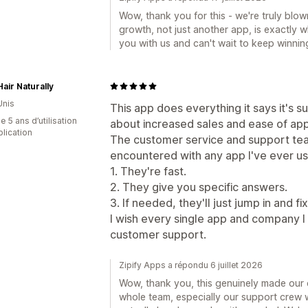
Wow, thank you for this - we're truly blow
growth, not just another app, is exactly 
you with us and can't wait to keep winnin
air Naturally
Unis
This app does everything it says it's s
 5 ans d’utilisation
about increased sales and ease of appl
plication
The customer service and support team
encountered with any app I've ever u
1. They're fast.
2. They give you specific answers.
3. If needed, they'll just jump in and fix
I wish every single app and company I 
customer support.
Zipify Apps a répondu 6 juillet 2026
Wow, thank you, this genuinely made our d
whole team, especially our support crew w