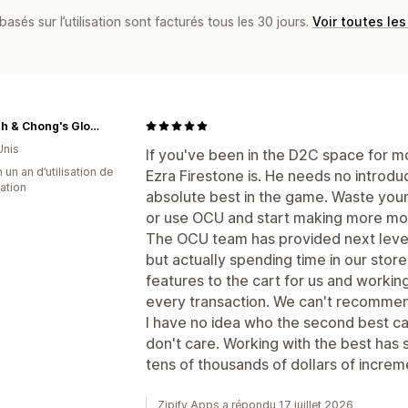
basés sur l’utilisation sont facturés tous les 30 jours.
Voir toutes les
Cheech & Chong's Global
Unis
If you've been in the D2C space for 
 un an d’utilisation de
Ezra Firestone is. He needs no introd
cation
absolute best in the game. Waste your
or use OCU and start making more mo
The OCU team has provided next level 
but actually spending time in our store
features to the cart for us and work
every transaction. We can't recomme
I have no idea who the second best cart
don't care. Working with the best ha
tens of thousands of dollars of increm
Zipify Apps a répondu 17 juillet 2026