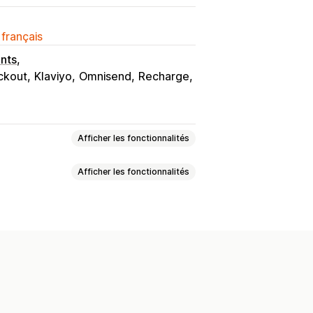
 français
nts
ckout
Klaviyo
Omnisend
Recharge
Afficher les fonctionnalités
Afficher les fonctionnalités
e incitative
s de remerciement vente incitative
alisées
ssant
Pop-ups
sation pour le format mobile
 d’expédition
tions de produits
on
mble