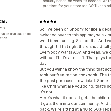
actually hands-on when it's needed. We're t
promises for your store too. We'll keep rai
Chile
Unis
So I've been on Shopify for like a de
 un an d’utilisation de
switched over to this app maybe six m
cation
we'd been running. Six months. And 
through it. That right there should tel
Everybody wants AOV. And yeah, we get
without. That's a real lift. That pays 
day.
But you wanna know the thing that ac
took our free recipe cookbook. The fr
the post purchase. Low ticket. Sometim
like Chris what are you doing, that's n
It's not.
Here's what it does. It gets the chile i
It gets them into our community. And t
back. We're sitting at a 40 to 50% rep