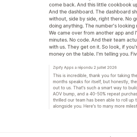
come back. And this little cookbook up
And the dashboard. The dashboard sh
without, side by side, right there. No 
doing anything. The number's looking r
We came over from another app and I'
minutes. No code. And their team actua
with us. They get on it. So look, if you
money on the table. I'm telling you. Fiv
Zipify Apps a répondu 2 juillet 2026
This is incredible, thank you for taking the
months speaks for itself, but honestly, t
out to us. That's such a smart way to buil
AOV bump, and a 40-50% repeat purchase 
thrilled our team has been able to roll up 
alongside you. Here's to many more miles