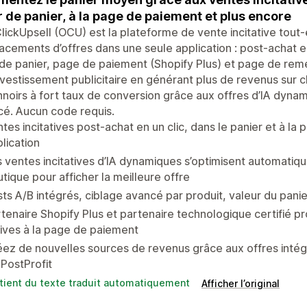
ir de panier, à la page de paiement et plus encore
ickUpsell (OCU) est la plateforme de vente incitative tout
cements d’offres dans une seule application : post-achat en
r de panier, page de paiement (Shopify Plus) et page de r
nvestissement publicitaire en générant plus de revenus s
noirs à fort taux de conversion grâce aux offres d’IA dynam
é. Aucun code requis.
tes incitatives post-achat en un clic, dans le panier et à la
lication
 ventes incitatives d’IA dynamiques s’optimisent automatiq
tique pour afficher la meilleure offre
ts A/B intégrés, ciblage avancé par produit, valeur du panier
tenaire Shopify Plus et partenaire technologique certifié p
ives à la page de paiement
ez de nouvelles sources de revenus grâce aux offres inté
 PostProfit
tient du texte traduit automatiquement
Afficher l’original