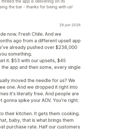
hrilled the app is delivering on its
sing the bar - thanks for being with us!
29 juin 2026
cade now. Fresh Chile. And we
onths ago from a different upsell app
we've already pushed over $238,000
l you something.
 it. $53 with our upsells, $45
for the app and then some, every single
tually moved the needle for us? We
ee one. And we dropped it right into
es it's literally free. And people are
ot gonna spike your AOV. You're right.
nto their kitchen. It gets them cooking.
hat, baby, that is what brings them
eat purchase rate. Half our customers