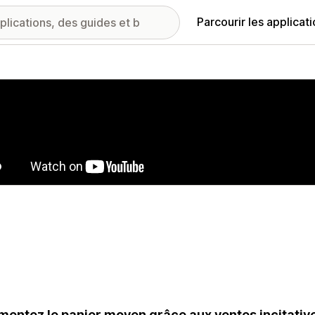
Parcourir les applicat
ie d’images vedette
entez le panier moyen grâce aux ventes incitatives