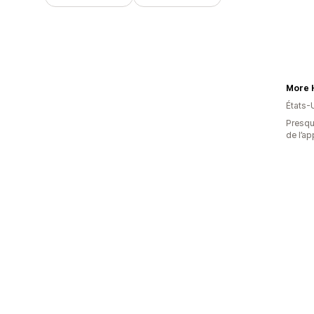
More H
États-
Presque
de l’ap