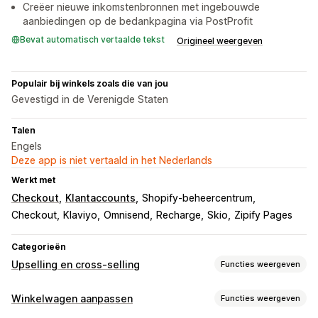
Creëer nieuwe inkomstenbronnen met ingebouwde
aanbiedingen op de bedankpagina via PostProfit
Bevat automatisch vertaalde tekst
Origineel weergeven
Populair bij winkels zoals die van jou
Gevestigd in de Verenigde Staten
Talen
Engels
Deze app is niet vertaald in het Nederlands
Werkt met
Checkout
Klantaccounts
Shopify-beheercentrum
Checkout
Klaviyo
Omnisend
Recharge
Skio
Zipify Pages
Categorieën
Upselling en cross-selling
Functies weergeven
Aanpassing
Winkelwagen aanpassen
Functies weergeven
Upselling in winkelwagen
Upselling bij checkout