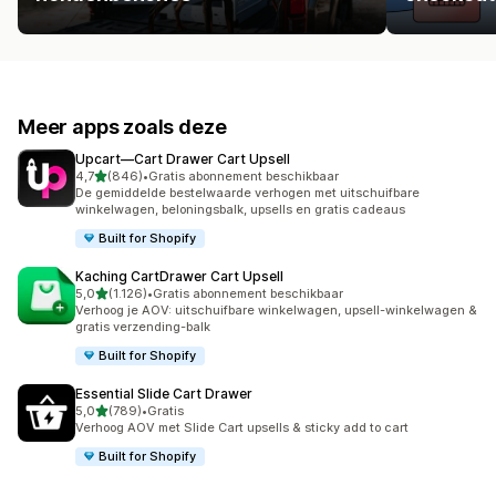
Meer apps zoals deze
Upcart—Cart Drawer Cart Upsell
van 5 sterren
4,7
(846)
•
Gratis abonnement beschikbaar
846 recensies in totaal
De gemiddelde bestelwaarde verhogen met uitschuifbare
winkelwagen, beloningsbalk, upsells en gratis cadeaus
Built for Shopify
Kaching CartDrawer Cart Upsell
van 5 sterren
5,0
(1.126)
•
Gratis abonnement beschikbaar
1126 recensies in totaal
Verhoog je AOV: uitschuifbare winkelwagen, upsell-winkelwagen &
gratis verzending-balk
Built for Shopify
Essential Slide Cart Drawer
van 5 sterren
5,0
(789)
•
Gratis
789 recensies in totaal
Verhoog AOV met Slide Cart upsells & sticky add to cart
Built for Shopify