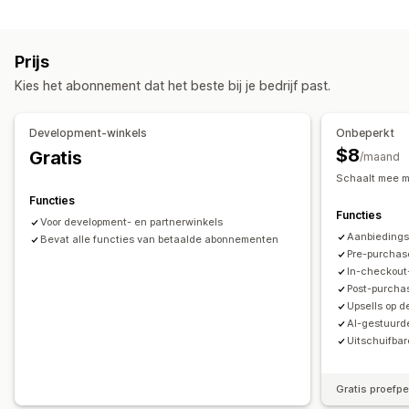
Weergave van winkelwagen
Upselling op de productpagina
Aangepaste stijlen
Aangepaste regels
Kortingsvelden
Upselling op de bedankpagina
Add-ons in één klik
Prijs
Mobiel responsief
Winkelwagenoptie
Winkelwagenoptie
Pop-ups
Aangepaste regels
Kies het abonnement dat het beste bij je bedrijf past.
Verzendkostencalculator
Aanbiedingen en aanbevelingen
Upselling
Add-ons voor producten
Productaanbevelingen
Development-winkels
Onbeperkt
Gratis verzending
Verzendbalk
Vaak samen gekocht
AI-aanbevelingen
$8
Gratis
/maand
Upgrade van abonnement
Schaalt mee m
Functies
Analytics
Functies
Voor development- en partnerwinkels
A/B-testen
Conversiepercentages
Funnelprestaties
Aanbiedings
Bevat alle functies van betaalde abonnementen
Pre-purchas
In-checkout
Post-purcha
Upsells op 
AI-gestuurd
Uitschuifba
Gratis proefp