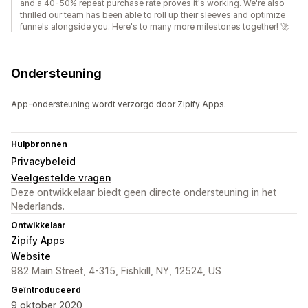
and a 40-50% repeat purchase rate proves it's working. We're also
thrilled our team has been able to roll up their sleeves and optimize
funnels alongside you. Here's to many more milestones together! 🚀
Ondersteuning
App-ondersteuning wordt verzorgd door Zipify Apps.
Hulpbronnen
Privacybeleid
Veelgestelde vragen
Deze ontwikkelaar biedt geen directe ondersteuning in het
Nederlands.
Ontwikkelaar
Zipify Apps
Website
982 Main Street, 4-315, Fishkill, NY, 12524, US
Geïntroduceerd
9 oktober 2020