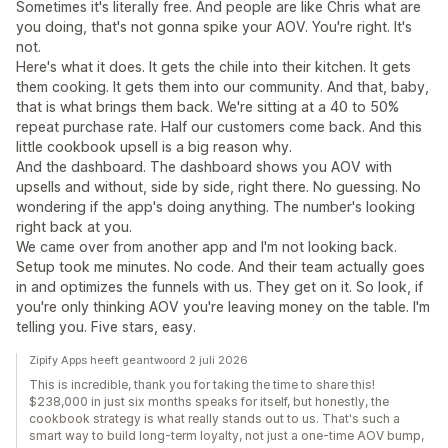
Sometimes it's literally free. And people are like Chris what are
you doing, that's not gonna spike your AOV. You're right. It's
not.
Here's what it does. It gets the chile into their kitchen. It gets
them cooking. It gets them into our community. And that, baby,
that is what brings them back. We're sitting at a 40 to 50%
repeat purchase rate. Half our customers come back. And this
little cookbook upsell is a big reason why.
And the dashboard. The dashboard shows you AOV with
upsells and without, side by side, right there. No guessing. No
wondering if the app's doing anything. The number's looking
right back at you.
We came over from another app and I'm not looking back.
Setup took me minutes. No code. And their team actually goes
in and optimizes the funnels with us. They get on it. So look, if
you're only thinking AOV you're leaving money on the table. I'm
telling you. Five stars, easy.
Zipify Apps heeft geantwoord 2 juli 2026
This is incredible, thank you for taking the time to share this!
$238,000 in just six months speaks for itself, but honestly, the
cookbook strategy is what really stands out to us. That's such a
smart way to build long-term loyalty, not just a one-time AOV bump,