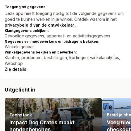
Toegang tot gegevens
Deze app heeft toegang nodig tot de volgende gegevens om
goed te kunnen werken in je winkel. Ontdek waarom in het
privacybeleid van de ontwikkelaar
.
Klantgegevens bekijken:
Gevoelige gegevens, apparaat- en activiteitsgegevens
Gegevens van medewerkers en bijdragers bekijken:
Winkeleigenaar
Winkelgegevens bekijken en bewerken:
Klanten, producten, bestellingen, kortingen, winkelanalytics,
Webshop
Zie details
Uitgelicht in
Techstack
Breid je ch
Impact Dog Crates maakt
Voeg nieu
hondenbenches
checkout