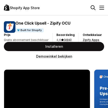
Shopify App Store
One Click Upsell ‑ Zipify OCU
Built for Shopify
Prijs
Beoordeling
Ontwikkelaar
Gratis abonnement beschikbaar
4,6
(494)
Zipify Apps
Installeren
Demowinkel bekijken