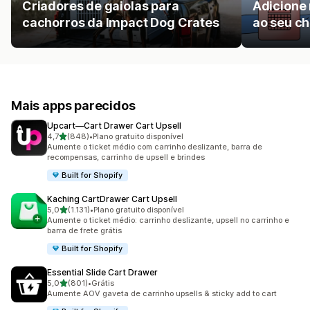
Criadores de gaiolas para
Adicione
cachorros da Impact Dog Crates
ao seu c
Mais apps parecidos
Upcart—Cart Drawer Cart Upsell
de 5 estrelas
4,7
(848)
•
Plano gratuito disponível
848 avaliações ao todo
Aumente o ticket médio com carrinho deslizante, barra de
recompensas, carrinho de upsell e brindes
Built for Shopify
Kaching CartDrawer Cart Upsell
de 5 estrelas
5,0
(1.131)
•
Plano gratuito disponível
1131 avaliações ao todo
Aumente o ticket médio: carrinho deslizante, upsell no carrinho e
barra de frete grátis
Built for Shopify
Essential Slide Cart Drawer
de 5 estrelas
5,0
(801)
•
Grátis
801 avaliações ao todo
Aumente AOV gaveta de carrinho upsells & sticky add to cart