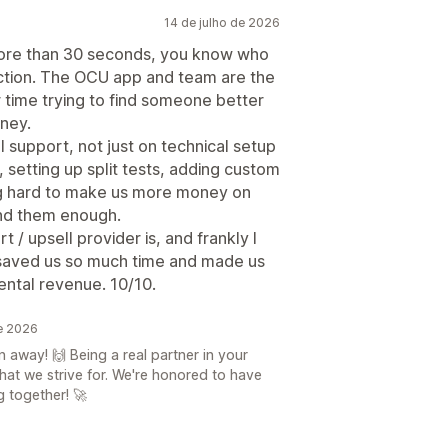
14 de julho de 2026
more than 30 seconds, you know who
uction. The OCU app and team are the
 time trying to find someone better
ney.
support, not just on technical setup
, setting up split tests, adding custom
ing hard to make us more money on
nd them enough.
 / upsell provider is, and frankly I
s saved us so much time and made us
ental revenue. 10/10.
de 2026
n away! 🙌 Being a real partner in your
what we strive for. We're honored to have
g together! 🚀