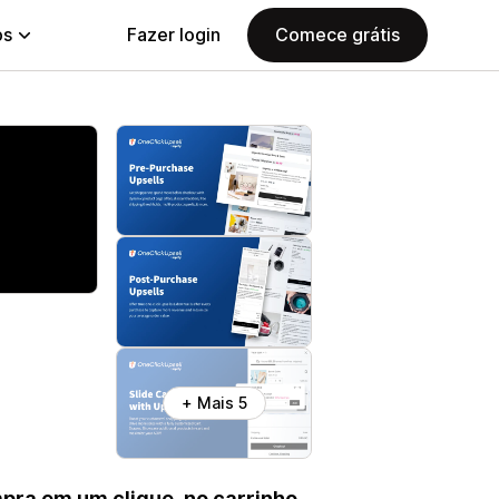
ps
Fazer login
Comece grátis
+ Mais 5
pra em um clique, no carrinho