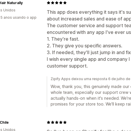
air Naturally
s Unidos
This app does everything it says it's s
5 anos usando o app
about increased sales and ease of appl
The customer service and support team
encountered with any app I've ever u
1. They're fast.
2. They give you specific answers.
3. If needed, they'll just jump in and fix
I wish every single app and company I 
customer support.
Zipify Apps deixou uma resposta 6 de julho d
Wow, thank you, this genuinely made our d
whole team, especially our support crew w
actually hands-on when it's needed. We're t
promises for your store too. We'll keep rai
Chile
s Unidos