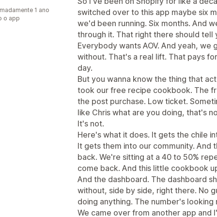
So I've been on Shopify for like a de
imadamente 1 ano
switched over to this app maybe six m
o o app
we'd been running. Six months. And 
through it. That right there should tel
Everybody wants AOV. And yeah, we get
without. That's a real lift. That pays 
day.
But you wanna know the thing that ac
took our free recipe cookbook. The fr
the post purchase. Low ticket. Sometim
like Chris what are you doing, that's n
It's not.
Here's what it does. It gets the chile i
It gets them into our community. And t
back. We're sitting at a 40 to 50% rep
come back. And this little cookbook up
And the dashboard. The dashboard sh
without, side by side, right there. No 
doing anything. The number's looking r
We came over from another app and I'