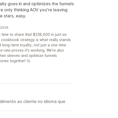
lly goes in and optimizes the funnels
're only thinking AOV you're leaving
e stars, easy.
e 2026
 time to share this! $238,000 in just six
he cookbook strategy is what really stands
d long-term loyalty, not just a one-time
rate proves it's working. We're also
their sleeves and optimize funnels
tones together! 🚀
imento ao cliente no idioma que