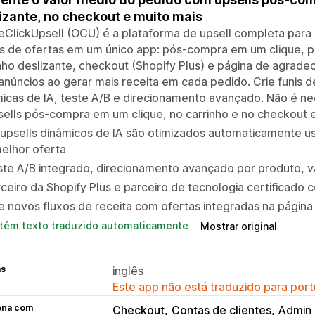
izante, no checkout e muito mais
ClickUpsell (OCU) é a plataforma de upsell completa para 
is de ofertas em um único app: pós-compra em um clique, 
nho deslizante, checkout (Shopify Plus) e página de agrad
núncios ao gerar mais receita em cada pedido. Crie funis 
icas de IA, teste A/B e direcionamento avançado. Não é ne
sells pós-compra em um clique, no carrinho e no checkout
upsells dinâmicos de IA são otimizados automaticamente u
elhor oferta
te A/B integrado, direcionamento avançado por produto, val
ceiro da Shopify Plus e parceiro de tecnologia certificado 
e novos fluxos de receita com ofertas integradas na págin
tém texto traduzido automaticamente
Mostrar original
as
inglês
Este app não está traduzido para port
ona com
Checkout
Contas de clientes
Admin 