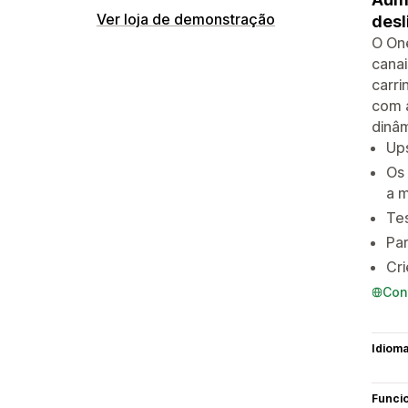
Ver loja de demonstração
desl
O One
cana
carri
com a
dinâm
Up
Os 
a m
Tes
Par
Cri
Con
Idiom
Funci