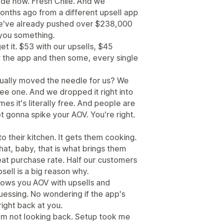
cade now. Fresh Chile. And we
onths ago from a different upsell app
we've already pushed over $238,000
l you something.
 it. $53 with our upsells, $45
for the app and then some, every single
tually moved the needle for us? We
ee one. And we dropped it right into
es it's literally free. And people are
ot gonna spike your AOV. You're right.
nto their kitchen. It gets them cooking.
hat, baby, that is what brings them
eat purchase rate. Half our customers
sell is a big reason why.
ows you AOV with upsells and
guessing. No wondering if the app's
ight back at you.
m not looking back. Setup took me