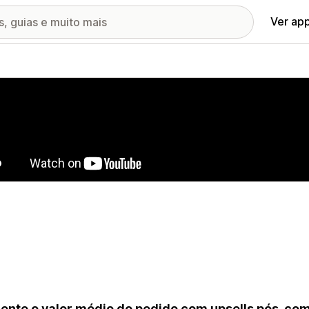
Ver ap
ia de imagens em destaque
nte o valor médio do pedido com upsells pós-com