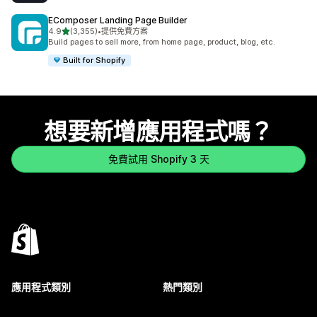
EComposer Landing Page Builder
滿分 5 顆星
4.9
(3,355)
•
提供免費方案
共有 3355 則評價
Build pages to sell more, from home page, product, blog, etc.
Built for Shopify
想要新增應用程式嗎？
免費試用 Shopify 3 天
應用程式類別
熱門類別