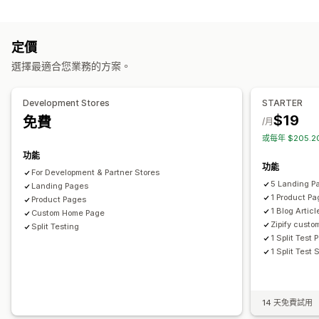
自訂
常見問題
說明中心頁面
聯絡資訊頁面
頁尾
彈出式視窗
表單
產品頁面追加銷售
公告列
一鍵加入商品
彈出式視窗
自訂 CSS
職缺頁面
法律頁面
評論頁面
定價頁面
自訂頁面
定價
自訂 HTML
拖放式編輯器
多種幣別
多國語言
自訂規則
管理頁面
選擇最適合您業務的方案。
銷售內容和建議
編輯工具
元素
範本
自動化
儲存頁面
草稿頁面
頁面版本
免費贈品
商品附加元件
商品推薦
套裝組合
大量購買折扣
大量編輯
全站區段
全站樣式
自訂字型
自訂代碼
程式碼片段
Development Stores
STARTER
分層折扣
翻譯
本地化
AI 生成內容
SEO
行動裝置回應式設計
延遲載入
$19
免費
/月
CDN
分析
測試
A/B 測試
追蹤
或每年 $205.
分析
功能
A/B 測試
轉換率
推薦成效
漏斗成效
功能
For Development & Partner Stores
5 Landing P
Landing Pages
1 Product P
Product Pages
1 Blog Articl
Custom Home Page
Zipify cust
Split Testing
1 Split Test
1 Split Test
14 天免費試用