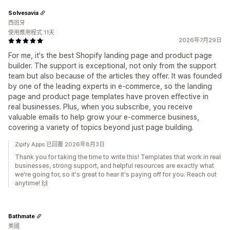
Solvesavia
西班牙
使用應用程式 11天
2026年7月29日
For me, it's the best Shopify landing page and product page
builder. The support is exceptional, not only from the support
team but also because of the articles they offer. It was founded
by one of the leading experts in e-commerce, so the landing
page and product page templates have proven effective in
real businesses. Plus, when you subscribe, you receive
valuable emails to help grow your e-commerce business,
covering a variety of topics beyond just page building.
Zipify Apps 已回覆 2026年8月3日
Thank you for taking the time to write this! Templates that work in real
businesses, strong support, and helpful resources are exactly what
we're going for, so it's great to hear it's paying off for you. Reach out
anytime! 🙌
Bathmate
美國