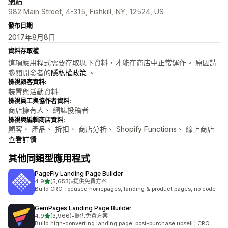
網站
982 Main Street, 4-315, Fishkill, NY, 12524, US
發布日期
2017年8月8日
資料存取權
這項應用程式需要存取以下資料，才能在商店中正常運作。 原因請
參閱開發者的
隱私權政策
。
檢視顧客資料:
裝置與活動資料
檢視員工與協作者資料:
商店擁有人、 網誌投稿者
檢視與編輯商店資料:
顧客、 產品、 折扣、 商店分析、 Shopify Functions、 線上商店
查看詳情
其他同類型應用程式
PageFly Landing Page Builder
滿分 5 顆星
4.9
(5,653)
•
提供免費方案
共有 5653 則評價
Build CRO-focused homepages, landing & product pages, no code
GemPages Landing Page Builder
滿分 5 顆星
4.9
(3,966)
•
提供免費方案
共有 3966 則評價
Build high-converting landing page, post-purchase upsell | CRO