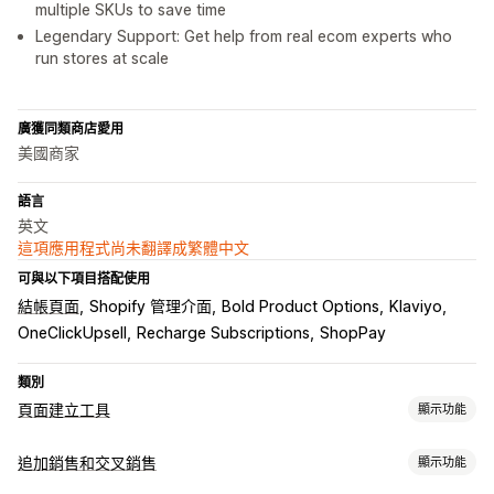
multiple SKUs to save time
Legendary Support: Get help from real ecom experts who
run stores at scale
廣獲同類商店愛用
美國商家
語言
英文
這項應用程式尚未翻譯成繁體中文
可與以下項目搭配使用
結帳頁面
Shopify 管理介面
Bold Product Options
Klaviyo
OneClickUpsell
Recharge Subscriptions
ShopPay
類別
頁面建立工具
顯示功能
頁面類型
追加銷售和交叉銷售
顯示功能
登陸頁面
首頁
產品頁面
商品系列
即將推出頁面
網誌