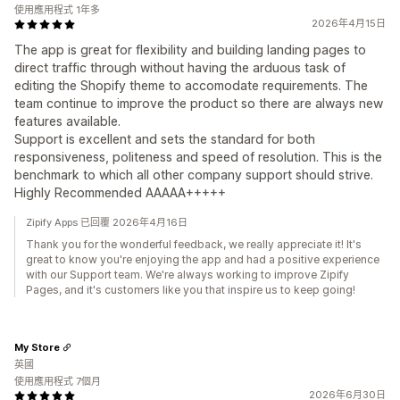
使用應用程式 1年多
2026年4月15日
The app is great for flexibility and building landing pages to
direct traffic through without having the arduous task of
editing the Shopify theme to accomodate requirements. The
team continue to improve the product so there are always new
features available.
Support is excellent and sets the standard for both
responsiveness, politeness and speed of resolution. This is the
benchmark to which all other company support should strive.
Highly Recommended AAAAA+++++
Zipify Apps 已回覆 2026年4月16日
Thank you for the wonderful feedback, we really appreciate it! It's
great to know you're enjoying the app and had a positive experience
with our Support team. We're always working to improve Zipify
Pages, and it's customers like you that inspire us to keep going!
My Store
英國
使用應用程式 7個月
2026年6月30日