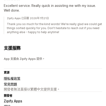
Excellent service. Really quick in assisting me with my issue.
Well done.
Zipify Apps 已回覆 2026年7月21日
Thank you so much for the kind words! We're really glad we could get
things sorted quickly for you. Don't hesitate to reach out if you need
anything else - happy to help anytime!
支援服務
App 支援由 Zipify Apps 提供。
資源
隱私權政策
常見問題
開發者無法直接以繁體中文提供支援。
開發者
Zipify Apps