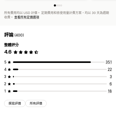
所有費用均以 USD 計價。 定期費用和依使用量計費方案，均以 30 天為週期
收費。
查看所有定價選項
評論
(400)
整體評分
4.6
5
351
4
22
3
3
2
6
1
18
撰寫評價
所有評價