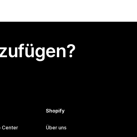
nzufügen?
Shopify
p Center
Über uns