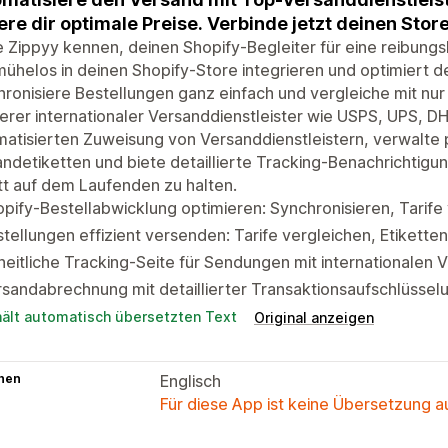
ere dir optimale Preise. Verbinde jetzt deinen Store
 Zippyy kennen, deinen Shopify-Begleiter für eine reibungs
mühelos in deinen Shopify-Store integrieren und optimiert 
ronisiere Bestellungen ganz einfach und vergleiche mit nur 
rer internationaler Versanddienstleister wie USPS, UPS, DH
atisierten Zuweisung von Versanddienstleistern, verwalte
ndetiketten und biete detaillierte Tracking-Benachrichtig
tt auf dem Laufenden zu halten.
pify-Bestellabwicklung optimieren: Synchronisieren, Tarife 
tellungen effizient versenden: Tarife vergleichen, Etikett
heitliche Tracking-Seite für Sendungen mit internationalen V
sandabrechnung mit detaillierter Transaktionsaufschlüssel
hält automatisch übersetzten Text
Original anzeigen
hen
Englisch
Für diese App ist keine Übersetzung 