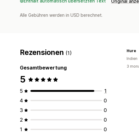
Enthält automatisch übersetzten Text
Original anz
Alle Gebühren werden in USD berechnet.
Rezensionen
Hure
(1)
Indien
3 mona
Gesamtbewertung
5
5
1
4
0
3
0
2
0
1
0