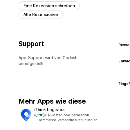
Eine Rezension schreiben
Alle Rezensionen
Support
Resso
App-Support wird von Godash
Entwic
bereitgestellt.
Eingef
Mehr Apps wie diese
iThink Logistics
von 5 Sternen
4,2
(81)
•
Kostenlose Installation
81 Rezensionen insgesamt
E-Commerce-Versandlösung in Indien