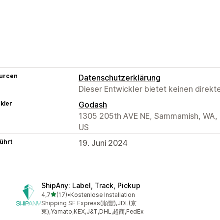
urcen
Datenschutzerklärung
Dieser Entwickler bietet keinen direk
kler
Godash
1305 205th AVE NE, Sammamish, WA,
US
ührt
19. Juni 2024
ShipAny: Label, Track, Pickup
von 5 Sternen
4,7
(17)
•
Kostenlose Installation
17 Rezensionen insgesamt
Shipping SF Express(順豐),JDL(京
東),Yamato,KEX,J&T,DHL,超商,FedEx