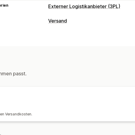
orien
Externer Logistikanbieter (3PL)
Bestellverwaltung
Versand
Fulfillment
Etiketten und Verpackung
Etiketterstellung
Verwaltung von Lieferungen
Bestellsynchronisierung
hmen passt.
hen Versandkosten.