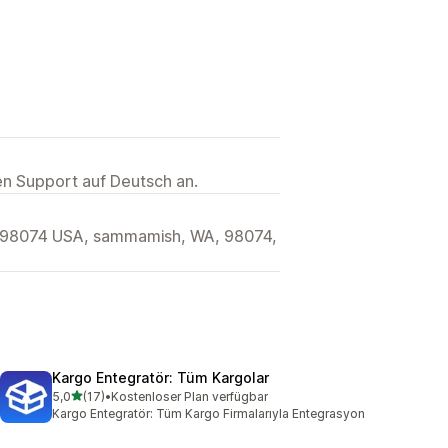
ten Support auf Deutsch an.
 98074 USA, sammamish, WA, 98074,
Kargo Entegratör: Tüm Kargolar
von 5 Sternen
5,0
(17)
•
Kostenloser Plan verfügbar
17 Rezensionen insgesamt
Kargo Entegratör: Tüm Kargo Firmalarıyla Entegrasyon