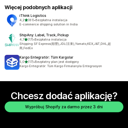
Więcej podobnych aplikacji
iThink Logistics
na 5 gwiazdek
4,2
(81)
•
Bezpłatna instalacja
Łączna liczba recenzji: 81
E-commerce shipping solution in India
ShipAny: Label, Track, Pickup
na 5 gwiazdek
4,7
(17)
•
Bezpłatna instalacja
Łączna liczba recenzji: 17
Shipping SF Express(順豐),JDL(京東),Yamato,KEX,J&T,DHL,超
商,FedEx
Kargo Entegratör: Tüm Kargolar
na 5 gwiazdek
5,0
(17)
•
Bezpłatny plan jest dostępny
Łączna liczba recenzji: 17
Kargo Entegratör: Tüm Kargo Firmalarıyla Entegrasyon
Chcesz dodać aplikację?
Wypróbuj Shopify za darmo przez 3 dni