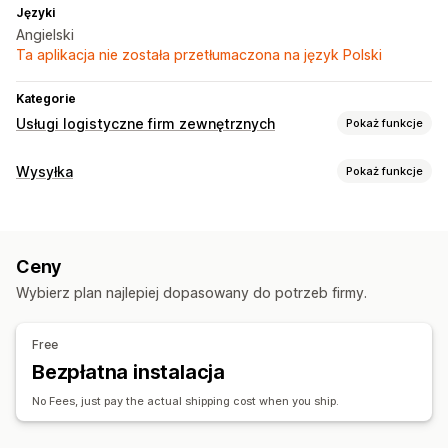
Języki
Angielski
Ta aplikacja nie została przetłumaczona na język Polski
Kategorie
Usługi logistyczne firm zewnętrznych
Pokaż funkcje
Zarządzanie zamówieniami
Wysyłka
Pokaż funkcje
Realizacja
Etykiety i opakowanie
Tworzenie etykiet
Ceny
Zarządzanie przesyłkami
Wybierz plan najlepiej dopasowany do potrzeb firmy.
Synchronizacja zamówień
Free
Bezpłatna instalacja
No Fees, just pay the actual shipping cost when you ship.