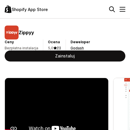
Shopify App Store
Zippyy
Ceny
Ocena
Deweloper
Bezpłatna instalacja
5,0
(1)
Godash
Zainstaluj