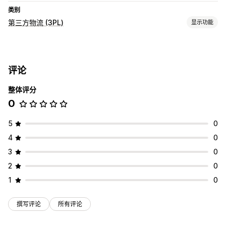
类别
第三方物流 (3PL)
显示功能
订单管理
发货
批量处理
发货标签
运费
多个承运商跟踪
跟踪链接
评论
跟踪历史记录
整体评分
库存管理
0
自动同步
多仓库
SKU 映射
5
0
4
0
3
0
2
0
1
0
撰写评论
所有评论