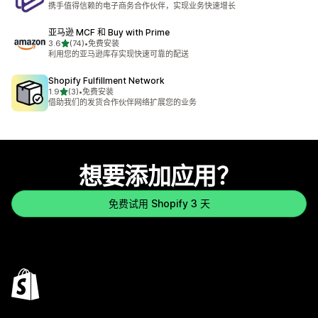
携手值得信赖的电子商务合作伙伴，实现业务快速增长
亚马逊 MCF 和 Buy with Prime
星（满分 5 星）
3.6
(74)
•
免费安装
总共 74 条评论
利用您的亚马逊库存实现快速可靠的配送
Shopify Fulfillment Network
星（满分 5 星）
1.9
(3)
•
免费安装
总共 3 条评论
借助我们的发货合作伙伴网络扩展您的业务
想要添加应用？
免费试用 Shopify 3 天