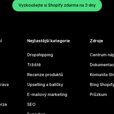
Vyzkoušejte si Shopify zdarma na 3 dny
í
Nejčastější kategorie
Zdroje
Dropshipping
Centrum náp
Tržiště
Dokumentace
Recenze produktů
Komunita Sh
rava
Upselling a balíčky
Blog Shopif
E-mailový marketing
Průzkum
erze
SEO