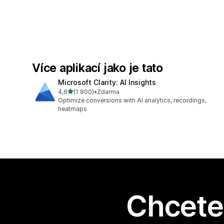
Více aplikací jako je tato
Microsoft Clarity: AI Insights
z 5 hvězd
4,6
(1 800)
•
Zdarma
Celkový počet recenzí: 1800
Optimize conversions with AI analytics, recordings,
heatmaps
Chcete 