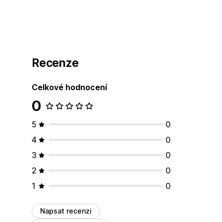
Recenze
Celkové hodnocení
0
5
0
4
0
3
0
2
0
1
0
Napsat recenzi