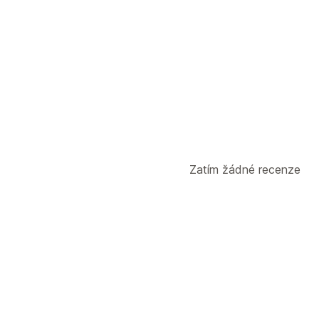
Chování zákazníků
Sledování událostí
Zobrazení stránky
Zatím žádné recenze