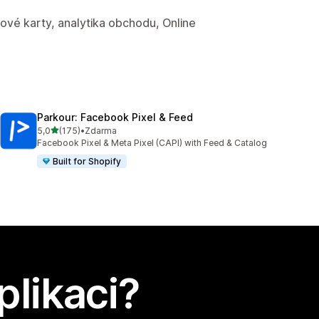
ové karty, analytika obchodu, Online
Parkour: Facebook Pixel & Feed
z 5 hvězd
5,0
(175)
•
Zdarma
Celkový počet recenzí: 175
Facebook Pixel & Meta Pixel (CAPI) with Feed & Catalog
Built for Shopify
plikaci?