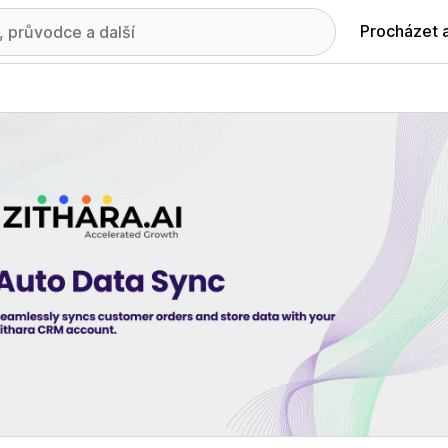
Procházet 
ie propagovaných obrázků