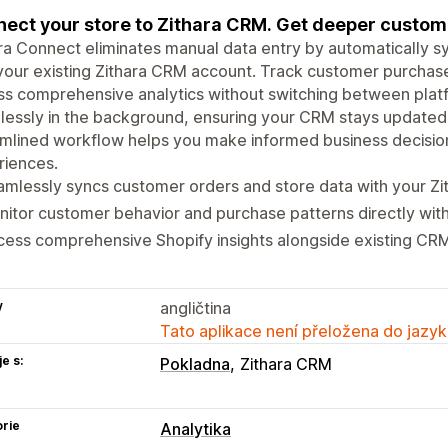
ect your store to Zithara CRM. Get deeper custome
ra Connect eliminates manual data entry by automatically sy
your existing Zithara CRM account. Track customer purchas
s comprehensive analytics without switching between platf
essly in the background, ensuring your CRM stays updated w
mlined workflow helps you make informed business decisio
riences.
mlessly syncs customer orders and store data with your Z
itor customer behavior and purchase patterns directly with
ess comprehensive Shopify insights alongside existing CRM
y
angličtina
Tato aplikace není přeložena do jazyk
e s:
Pokladna
Zithara CRM
rie
Analytika