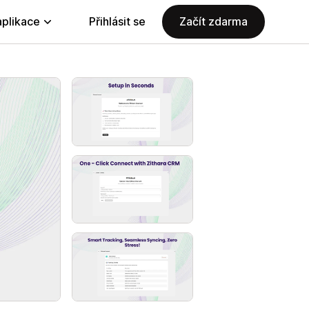
aplikace
Přihlásit se
Začít zdarma