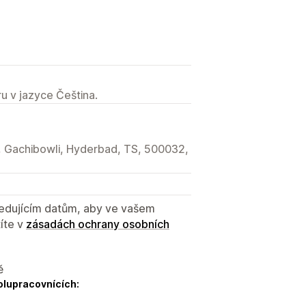
u v jazyce Čeština.
 Gachibowli, Hyderbad, TS, 500032,
sledujícím datům, aby ve vašem
íte v
zásadách ochrany osobních
ě
olupracovnících: