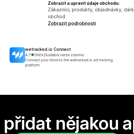
Zobrazit a upravit údaje obchodu:
Zákazníci, produkty, objednávky, dárk
obchod
Zobrazit podrobnosti
wetracked.io Connect
z 5 hvězd
4,7
(99)
•
Zkušební verze zdarma
Celkový počet recenzí: 99
Connect your store to the wetracked.io ad tracking
platform
přidat nějakou a