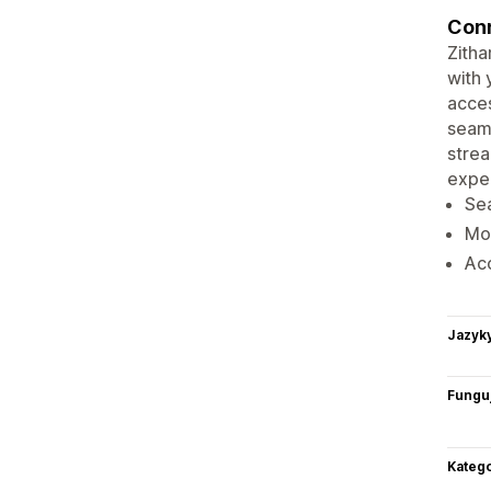
Conn
Zitha
with 
acces
seaml
strea
expe
Sea
Mon
Acc
Jazyk
Funguj
Katego