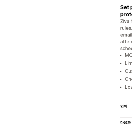
Set 
prot
Ziva 
rules
email
attem
sched
MOQ
Lim
Cu
Ch
Low
언어
다음과 