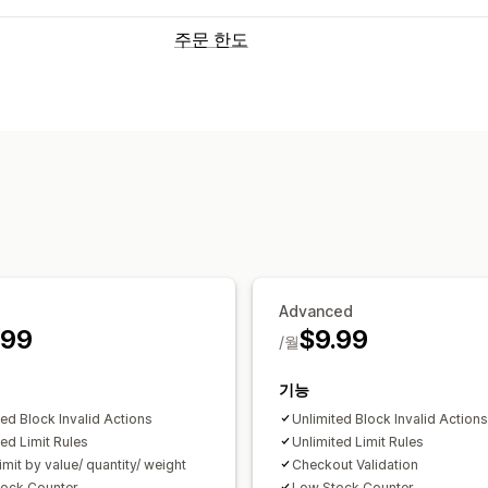
주문 한도
제한 규칙
카트 기반
최대 수량
최소 수량
제품별
알림 설정
카트 알림
결제 알림
제품 페이지 알림
Advanced
.99
$9.99
/월
기능
ted Block Invalid Actions
Unlimited Block Invalid Actions
ted Limit Rules
Unlimited Limit Rules
imit by value/ quantity/ weight
Checkout Validation
ock Counter
Low Stock Counter