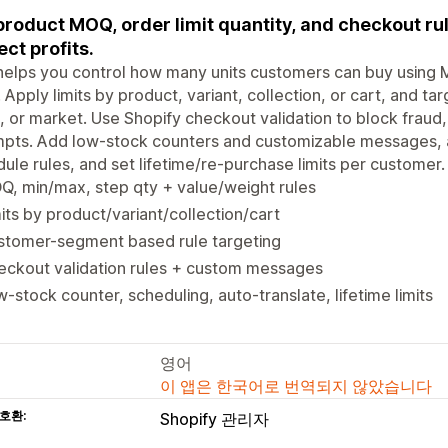
product MOQ, order limit quantity, and checkout rul
ect profits.
helps you control how many units customers can buy using 
. Apply limits by product, variant, collection, or cart, and ta
, or market. Use Shopify checkout validation to block fraud
pts. Add low-stock counters and customizable messages, a
ule rules, and set lifetime/re-purchase limits per customer.
, min/max, step qty + value/weight rules
its by product/variant/collection/cart
stomer-segment based rule targeting
eckout validation rules + custom messages
-stock counter, scheduling, auto-translate, lifetime limits
영어
이 앱은 한국어로 번역되지 않았습니다
호환:
Shopify 관리자