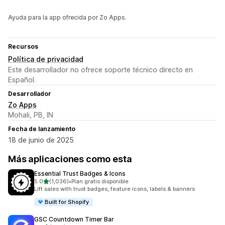
Ayuda para la app ofrecida por Zo Apps.
Recursos
Política de privacidad
Este desarrollador no ofrece soporte técnico directo en
Español.
Desarrollador
Zo Apps
Mohali, PB, IN
Fecha de lanzamiento
18 de junio de 2025
Más aplicaciones como esta
Essential Trust Badges & Icons
de 5 estrellas
5.0
(1,036)
•
Plan gratis disponible
1036 reseñas en total
Lift sales with trust badges, feature icons, labels & banners
Built for Shopify
GSC Countdown Timer Bar