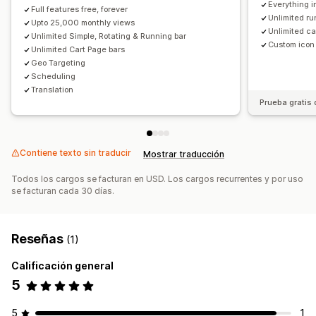
Everything i
Full features free, forever
Unlimited ru
Upto 25,000 monthly views
Unlimited ca
Unlimited Simple, Rotating & Running bar
Custom icon
Unlimited Cart Page bars
Geo Targeting
Scheduling
Translation
Prueba gratis 
Contiene texto sin traducir
Mostrar traducción
Todos los cargos se facturan en USD. Los cargos recurrentes y por uso
se facturan cada 30 días.
Reseñas
(1)
Calificación general
5
5
1