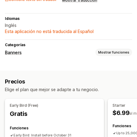
Mostrar traducción
Idiomas
Inglés
Esta aplicación no está traducida al Español
Categorías
Banners
Mostrar funciones
Tipo de banner
Barra de anuncios
Precios
Personalización
Elige el plan que mejor se adapte a tu negocio.
Posición del banner
Visualización fija
Enlaces y botones
Fondos
Color y fuente
Adaptación a dispositivos móviles
Early Bird (Free)
Starter
Cronogramas
Segmentación geográfica
$6.99
Gratis
al 
Segmentación por comportamiento
Funciones
Funciones
Up to 25,00
Early Bird: Install before October 31