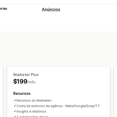
orias
Anúncios
Segmentação
Segmentos de público-alvo
Públicos
Públicos-alvo personalizados
Demogr
Palavra-chave
Segmentação de IA
Gerenciamento de campanha
Otimização de IA
Campanhas automa
Modelos
Copywriting por IA
Imagens
Redes sociais
Publicidade em vídeo
Marketer Plus
$199
/mês
Análise de desempenho
Testes A/B
Acompanhamento de de
Recursos
Métricas de engajamento
Análise de
Recursos do Marketer+
Acompanhamento de conversões
Cu
Conta de anúncios de agência - Meta/Google/Snap/TT
Insights e relatórios
Painéis de controle
Análise demográ
3 automações ativas