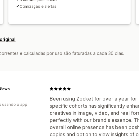
Atribuição do Monitor de tráfego do U
Otimização e alertas
Origem do tráfego
original
rrentes e calculadas por uso são faturadas a cada 30 dias.
4Paws
Been using Zocket for over a year for 
s usando o app
specific cohorts has significantly en
creatives in image, video, and reel for
perfectly with our brand's essence. T
overall online presence has been posi
copies and option to view insights of 