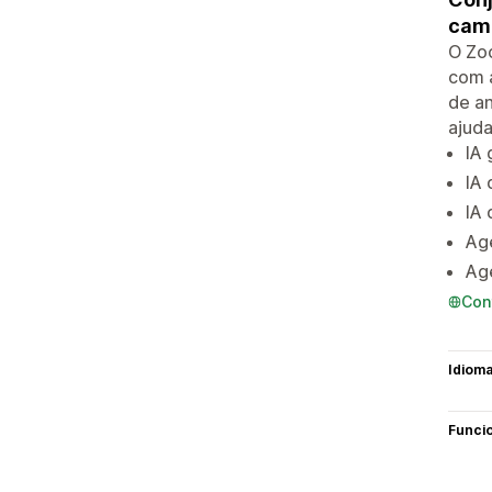
camp
O Zo
com 
de an
ajud
IA 
IA 
IA 
Ag
Age
Con
Idiom
Funci