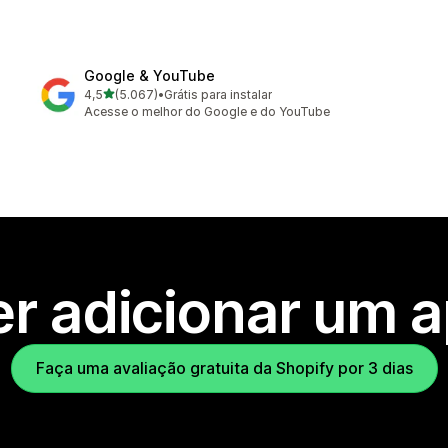
Google & YouTube
de 5 estrelas
4,5
(5.067)
•
Grátis para instalar
5067 avaliações ao todo
Acesse o melhor do Google e do YouTube
r adicionar um 
Faça uma avaliação gratuita da Shopify por 3 dias