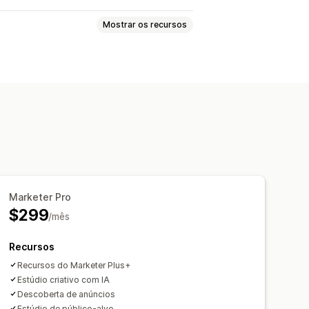
Mostrar os recursos
 semelhantes
áfico
Baseado em evento
Retargeting
tizadas
Otimização de lance
 e vídeos gerados por IA
Gerenciamento de pixel
Marketer Pro
$299
/mês
sempenho
Custo com publicidade
Recursos
 ROI
Taxas de cliques
Recursos do Marketer Plus+
sto por aquisição
Estúdio criativo com IA
Descoberta de anúncios
fica
Contagens de impressão
Estúdio de público-alvo