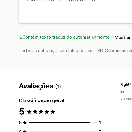
Contém texto traduzido automaticamente
Mostrar 
Todas as cobranças são faturadas em USD. Cobranças reco
Avaliações
Right
(1)
Índia
20 dia
Classificação geral
5
5
1
4
0