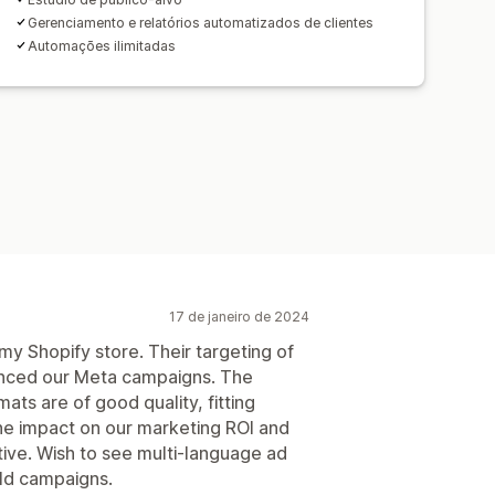
rchin (UTM, na sigla em inglês)
Gerenciamento e relatórios automatizados de clientes
Automações ilimitadas
17 de janeiro de 2024
my Shopify store. Their targeting of
hanced our Meta campaigns. The
mats are of good quality, fitting
he impact on our marketing ROI and
tive. Wish to see multi-language ad
old campaigns.