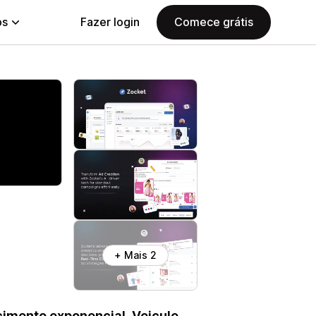
ps
Fazer login
Comece grátis
+ Mais 2
imento exponencial. Veicule