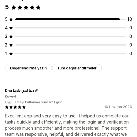
5
5
10
4
0
3
0
2
0
1
0
Değerlendirme yazın
Tüm değerlendirmeler
Diva Lady ديفا ليدي
Kuveyt
Uygulamayı kullanma süresi:11 gün
10 Haziran 2026
Excellent app and very easy to use. It helped us complete our
tasks quickly and efficiently, making the login and verification
process much smoother and more professional. The support
team was responsive, helpful, and delivered exactly what we