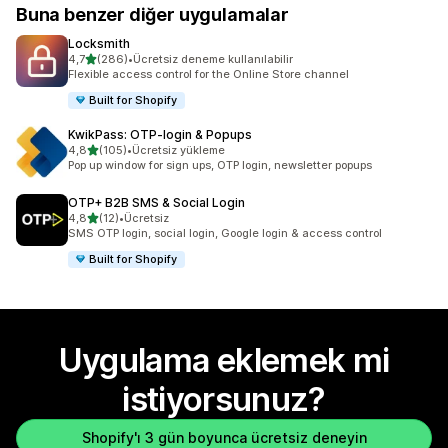
Buna benzer diğer uygulamalar
Locksmith
5 yıldız üzerinden
4,7
(286)
•
Ücretsiz deneme kullanılabilir
toplam 286 değerlendirme
Flexible access control for the Online Store channel
Built for Shopify
KwikPass: OTP‑login & Popups
5 yıldız üzerinden
4,8
(105)
•
Ücretsiz yükleme
toplam 105 değerlendirme
Pop up window for sign ups, OTP login, newsletter popups
OTP+ B2B SMS & Social Login
5 yıldız üzerinden
4,8
(12)
•
Ücretsiz
toplam 12 değerlendirme
SMS OTP login, social login, Google login & access control
Built for Shopify
Uygulama eklemek mi
istiyorsunuz?
Shopify'ı 3 gün boyunca ücretsiz deneyin