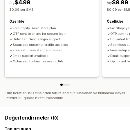
$4.99
$9.99
/ay
/ay
$0.09 per SMS
$0.09 per SM
Özellikler
Özellikler
For Shopify Basic store plan
For Shopify 
OTP sent to phone for secure login
OTP sent to 
Unlimited Google login support
Unlimited Go
Seamless customer profile updates
Seamless cu
Free setup assistance included
Free setup 
Email support available
Email suppor
Optimized for businesses in UAE
Optimized fo
Tüm ücretler USD cinsinden faturalandırılır. Yinelenen ve kullanıma dayalı
ücretler 30 günde bir faturalandırılır.
Değerlendirmeler
(10)
Toplam puan