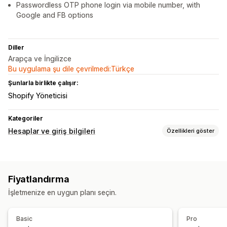
Passwordless OTP phone login via mobile number, with
Google and FB options
Diller
Arapça ve İngilizce
Bu uygulama şu dile çevrilmedi:Türkçe
Şunlarla birlikte çalışır:
Shopify Yöneticisi
Kategoriler
Hesaplar ve giriş bilgileri
Özellikleri göster
Müşteri girişi
Sosyal medyayla oturum açma
Tekli oturum açma (SSO)
Fiyatlandırma
E-posta doğrulama
SMS doğrulaması
İşletmenize en uygun planı seçin.
Tek seferlik parola (OTP)
Hesap yönetimi
Basic
Pro
Hesap portalı
Kayıt formları