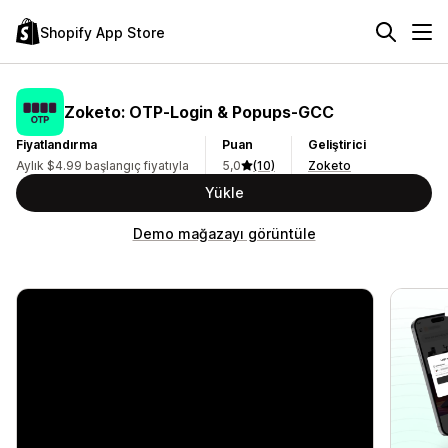
Shopify App Store
Zoketo: OTP‑Login & Popups‑GCC
Fiyatlandırma
Puan
Geliştirici
Aylık $4.99 başlangıç fiyatıyla
5,0
(10)
Zoketo
Yükle
Demo mağazayı görüntüle