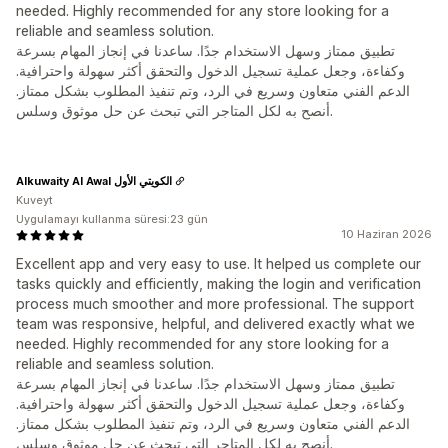
needed. Highly recommended for any store looking for a
reliable and seamless solution.
تطبيق ممتاز وسهل الاستخدام جدًا. ساعدنا في إنجاز المهام بسرعة
وكفاءة، وجعل عملية تسجيل الدخول والتحقق أكثر سهولة واحترافية.
الدعم الفني متعاون وسريع في الرد، وتم تنفيذ المطلوب بشكل ممتاز.
أنصح به لكل المتاجر التي تبحث عن حل موثوق وسلس.
Alkuwaity Al Awal الكويتي الأول
Kuveyt
Uygulamayı kullanma süresi:23 gün
10 Haziran 2026
Excellent app and very easy to use. It helped us complete our
tasks quickly and efficiently, making the login and verification
process much smoother and more professional. The support
team was responsive, helpful, and delivered exactly what we
needed. Highly recommended for any store looking for a
reliable and seamless solution.
تطبيق ممتاز وسهل الاستخدام جدًا. ساعدنا في إنجاز المهام بسرعة
وكفاءة، وجعل عملية تسجيل الدخول والتحقق أكثر سهولة واحترافية.
الدعم الفني متعاون وسريع في الرد، وتم تنفيذ المطلوب بشكل ممتاز.
أنصح به لكل المتاجر التي تبحث عن حل موثوق وسلس.