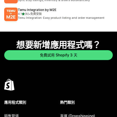
Sync Etsy listings, inventory & orders automatically
Temu Integration by M2E
滿分 5 顆星
4.1
(8)
•
免費安裝
共有 8 則評價
Temu Integration: Easy product listing and order management
想要新增應用程式嗎？
免費試用 Shopify 3 天
應用程式類別
熱門類別
銷售管道
直運 (Dropshipping)