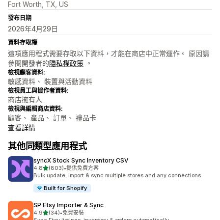
Fort Worth, TX, US
發布日期
2026年4月29日
資料存取權
這項應用程式需要存取以下資料，才能在商店中正常運作。 原因請
參閱開發者的
隱私權政策
。
檢視顧客資料:
敏感資料、 裝置與活動資料
檢視員工與協作者資料:
商店擁有人
檢視與編輯商店資料:
顧客、 產品、 訂單、 禮品卡
查看詳情
其他同類型應用程式
syncX Stock Sync Inventory CSV
滿分 5 顆星
4.8
(803)
•
提供免費方案
共有 803 則評價
Bulk update, import & sync multiple stores and any connections
Built for Shopify
SP Etsy Importer & Sync
滿分 5 顆星
4.9
(34)
•
免費安裝
共有 34 則評價