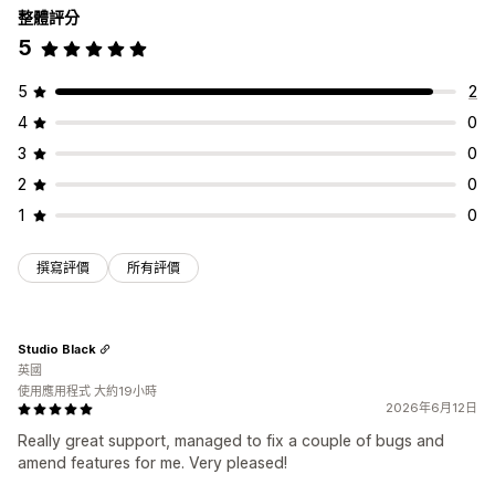
整體評分
資料移轉
庫存不足提醒
成效指標
即時狀態
詳細記錄
5
大量匯出
大量匯入
排程匯出
排程匯入
大量更新
庫存
訂單
商品
轉移平台
5
2
4
0
3
0
2
0
1
0
撰寫評價
所有評價
Studio Black
英國
使用應用程式 大約19小時
2026年6月12日
Really great support, managed to fix a couple of bugs and
amend features for me. Very pleased!