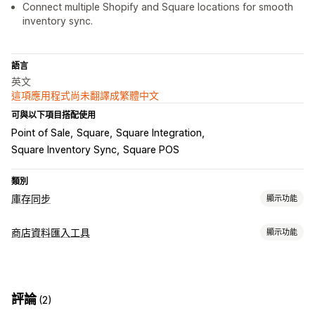
Connect multiple Shopify and Square locations for smooth
inventory sync.
語言
英文
這項應用程式尚未翻譯成繁體中文
可與以下項目搭配使用
Point of Sale
Square
Square Integration
Square Inventory Sync
Square POS
類別
庫存同步
顯示功能
同步類型
商店資料匯入工具
顯示功能
訂單
價格
產品詳細資訊
子類
存貨單位 (SKU)
多管道
資料同步處理
多家商店
自動
即時
已排程
自動更新
庫存同步
同步訂單
價格同步處理
產品同步處理
通知和報告
評論
(2)
雙向同步處理
即時同步處理
排程同步處理
自動化提醒
訂單最新資訊
錯誤報告
過往報告
庫存提醒