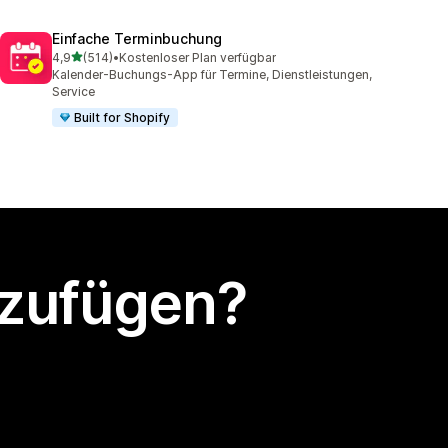
Einfache Terminbuchung
von 5 Sternen
4,9
(514)
•
Kostenloser Plan verfügbar
514 Rezensionen insgesamt
Kalender-Buchungs-App für Termine, Dienstleistungen,
Service
Built for Shopify
nzufügen?