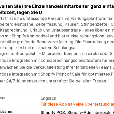
alten Sie Ihre Einzelhandelsmitarbeiter ganz einfa
itszeit, legen Sie D
taff ist eine umfassende Personalverwaltungsplattform für
beiterdienstpläne, Zeiterfassung, Pausen, Stundenzettel, C
tsabrechnung, Urlaub und Urlaubsanträge – alles über ein in
os mit Shopify kompatibel und bietet eine reibungslose, zuv
formübergreifende Benutzererfahrung. Die Einarbeitung neu
nkompliziert mit minimalem Schulungsa
egrierte Stempeluhr – Mitarbeiter können sich direkt über S
tlose Integration mit Lohnabrechnungsdienstleistern für ei
rwachen Sie die Verkaufsleistung Ihrer Mitarbeiter/Teams u
tlose Integration mit Shopify Point of Sale für optimiert
er 24/7-Kundenservice unterstützt Sie bei allen Fragen.
hen
Englisch
Für diese App ist keine Übersetzung 
ibel mit
Shopify POS
Shopify-Adminbereich