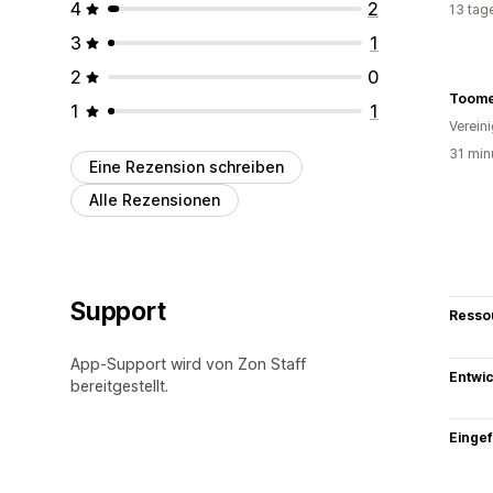
4
2
13 tag
3
1
2
0
Toome
1
1
Verein
31 min
Eine Rezension schreiben
Alle Rezensionen
Support
Resso
App-Support wird von Zon Staff
Entwic
bereitgestellt.
Eingef