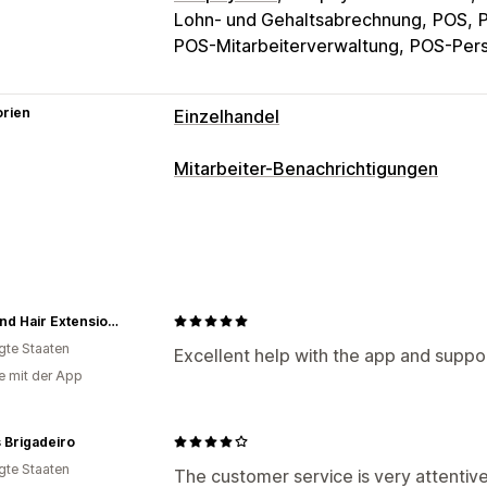
Lohn- und Gehaltsabrechnung
POS
POS-Mitarbeiterverwaltung
POS-Pers
orien
Einzelhandel
POS
Mitarbeiter-Benachrichtigungen
Rabatte
Zahlungen
Steuerberechnu
Benachrichtigungsarten
Verkaufsberichte
Erstellung von Bestellungen
Stornier
Inventarmanagement
Bestellstatus
Benutzerdefinierte Be
Synchronisierung in Echtzeit
Manuell
Aufgabenzuweisungen
Kundenbenac
KmXtend Hair Extensions
Mehrere Standorte
igte Staaten
Anpassung
Excellent help with the app and suppor
Mitarbeiterverwaltung
e mit der App
Regeln für Benachrichtigungen
Planu
Onboarding
Leistungsverfolgung
Ze
HR-Tools
Arbeitskosten
Löhne & Geh
 Brigadeiro
Planung
Aufgabenzuweisung
Urlaub
igte Staaten
The customer service is very attentiv