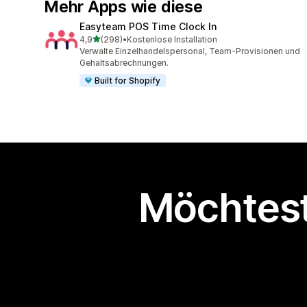
Mehr Apps wie diese
Easyteam POS Time Clock In
von 5 Sternen
4,9
(298)
•
Kostenlose Installation
298 Rezensionen insgesamt
Verwalte Einzelhandelspersonal, Team-Provisionen und
Gehaltsabrechnungen.
Built for Shopify
Möchtest