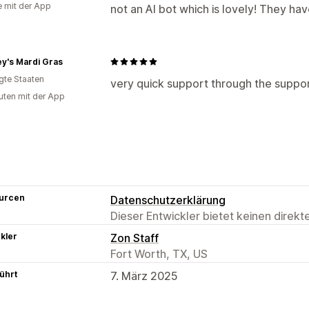
e mit der App
not an AI bot which is lovely! They ha
y's Mardi Gras
igte Staaten
very quick support through the suppo
uten mit der App
urcen
Datenschutzerklärung
Dieser Entwickler bietet keinen direk
kler
Zon Staff
Fort Worth, TX, US
ührt
7. März 2025