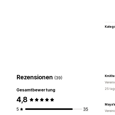
Kateg
Rezensionen
(39)
Verein
25 tag
Gesamtbewertung
4,8
Maya’s
5
35
Verein