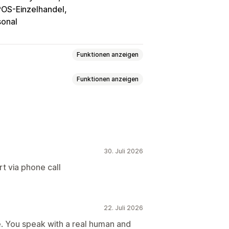
POS-Einzelhandel
onal
Funktionen anzeigen
Funktionen anzeigen
ng
Shop-Guthaben
ungen von Bestellungen
nachrichtigungen
e Updates
Automatische Updates
hrichtigungen
30. Juli 2026
t via phone call
ng
Tagging
iterfassung
Ein- und Ausstempeln
älter
Vertriebsprovisionen
22. Juli 2026
santräge
Mitarbeiterberechtigungen
e. You speak with a real human and