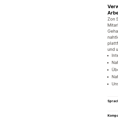
Verw
Arbe
Zon S
Mitar
Gehal
nahtl
platt
und u
Int
Nah
Übe
Nah
Uns
Sprac
Kompat